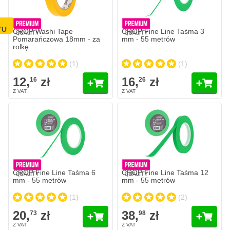
TU
CROP Washi Tape
CROP Fine Line Taśma 3
Pomarańczowa 18mm - za
mm - 55 metrów
rolkę
(1)
(1)
12,
zł
16,
zł
16
26
CROP Fine Line Taśma 6
CROP Fine Line Taśma 12
mm - 55 metrów
mm - 55 metrów
(1)
(2)
20,
zł
38,
zł
73
98