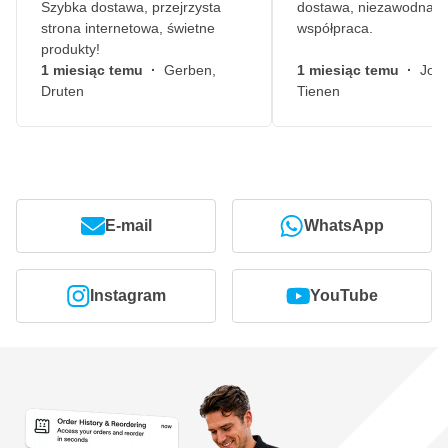
Szybka dostawa, przejrzysta
dostawa, niezawodna
strona internetowa, świetne
współpraca.
produkty!
1 miesiąc temu
·
Gerben,
1 miesiąc temu
·
John
Druten
Tienen
E-mail
WhatsApp
Instagram
YouTube