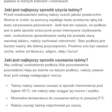
pasków w różnych kolorach i rozmiarach.
Jaki jest najlepszy sposób użycia taśmy?
Przed maskowaniem taśmą należy ocenić jakość powierzchni.
Można to zrobić za pomocą zwykłego testu przetarcia ręką lub
testu zarysowania paznokciem. Jeśli test ten wykaże, że podłoże
jest w jakiś sposób zniszczone przez intensywne użytkowanie,
wiek, uszkodzenia spowodowane wodą lub posiada starą
warstwę lakieru, należy zachować ostrożność. Stan podłoża jest
bardzo ważny dla dobrej przyczepności. Powinno ono być zawsze
suche, wolne od tłuszczu, wilgoci, oleju i kurzu!
Jaki jest najlepszy sposób usuwania taśmy?
Aby uniknąć uszkodzenia podłoża i/lub pozostawienia
pozostałości kleju po taśmie na danym podłożu, należy zawsze
brać pod uwagę następujące rzeczy;
Taśmy należy zawsze usuwać w sposób równomierny pod
kątem 45°C; nie należy więc ściągać jej mocno i szybko.
Minimalna temperatura do usuwania taśmy to powyżej 5°C.
Należy usunąć taśmę natychmiast po użyciu.