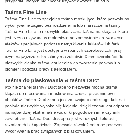
przypadku których nie chcesz używać gwoździ lub śrub.
Taśma Fine Line
Taśma Fine Line to specjalna taśma maskująca, która pozwala na
wykonywanie zagięć bez rozdzierania lub marszczenia taśmy.
Taśma Fine Line to niezwykle elastyczna taśma maskująca, która
jest często używana w malarstwie na zamówienie do tworzenia
efektów specjalnych podczas natryskiwania lakierów lub farb.
Taśma Fine Line jest dostępna w różnych szerokościach, przy
czym najwęższa rolka taśmy ma zaledwie 3 mm szerokości. Ta
niezwykle cienka taśma jest idealna do tworzenia pasków lub
płomieni podczas pracy z aerografem.
Taśma do piaskowania & taśma Duct
Kto nie zna tej taśmy? Duct tape to niezwykle mocna taśma
klejąca do mocowania i maskowania części, przedmiotów i
obiektów. Taśma Duct znana jest ze swojego srebrnego koloru i
posiada niezwykle wysoką siłę klejenia, dzięki czemu jest odporna
na najbardziej ekstremalne warunki pogodowe i inne czynniki
zewnętrzne. Taśma Duct dostępna jest w różnych kolorach,
rozmiarach i długościach. Zapewnia również ochronę podczas
wykonywania prac związanych z piaskowaniem.