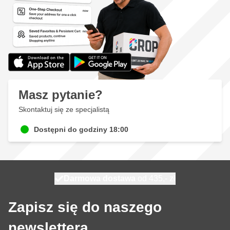
Masz pytanie?
Skontaktuj się ze specjalistą
Dostępni do godziny 18:00
Darmowa dostawa
100 dni
wysyłka jutro
od 435,- zł
Zapisz się do naszego
newslettera