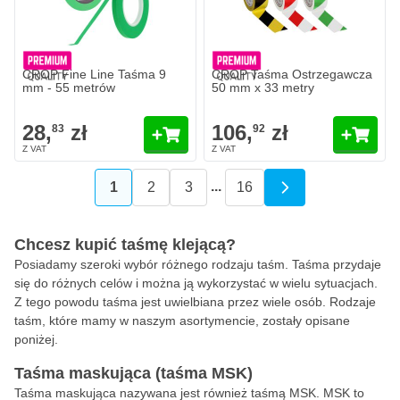
Ilość
Kolor
Dodaj do 
CROP Fine Line Taśma 9
CROP Taśma Ostrzegawcza
mm - 55 metrów
50 mm x 33 metry
28,
zł
106,
zł
83
92
...
1
2
3
16
Aktualnie czytasz stronę
Strona
Strona
Strona
Chcesz kupić taśmę klejącą?
Posiadamy szeroki wybór różnego rodzaju taśm. Taśma przydaje
się do różnych celów i można ją wykorzystać w wielu sytuacjach.
Z tego powodu taśma jest uwielbiana przez wiele osób. Rodzaje
taśm, które mamy w naszym asortymencie, zostały opisane
poniżej.
Taśma maskująca (taśma MSK)
Taśma maskująca nazywana jest również taśmą MSK. MSK to