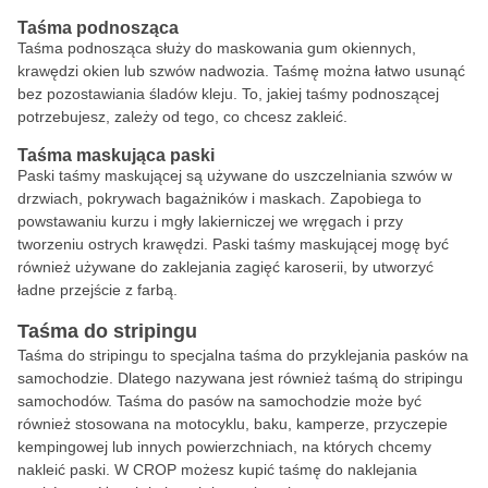
Taśma podnosząca
Taśma podnosząca służy do maskowania gum okiennych,
krawędzi okien lub szwów nadwozia. Taśmę można łatwo usunąć
bez pozostawiania śladów kleju. To, jakiej taśmy podnoszącej
potrzebujesz, zależy od tego, co chcesz zakleić.
Taśma maskująca paski
Paski taśmy maskującej są używane do uszczelniania szwów w
drzwiach, pokrywach bagażników i maskach. Zapobiega to
powstawaniu kurzu i mgły lakierniczej we wręgach i przy
tworzeniu ostrych krawędzi. Paski taśmy maskującej mogę być
również używane do zaklejania zagięć karoserii, by utworzyć
ładne przejście z farbą.
Taśma do stripingu
Taśma do stripingu to specjalna taśma do przyklejania pasków na
samochodzie. Dlatego nazywana jest również taśmą do stripingu
samochodów. Taśma do pasów na samochodzie może być
również stosowana na motocyklu, baku, kamperze, przyczepie
kempingowej lub innych powierzchniach, na których chcemy
nakleić paski. W CROP możesz kupić taśmę do naklejania