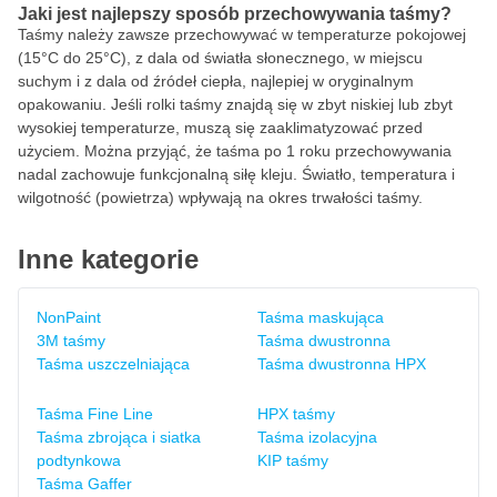
Jaki jest najlepszy sposób przechowywania taśmy?
Taśmy należy zawsze przechowywać w temperaturze pokojowej
(15°C do 25°C), z dala od światła słonecznego, w miejscu
suchym i z dala od źródeł ciepła, najlepiej w oryginalnym
opakowaniu. Jeśli rolki taśmy znajdą się w zbyt niskiej lub zbyt
wysokiej temperaturze, muszą się zaaklimatyzować przed
użyciem. Można przyjąć, że taśma po 1 roku przechowywania
nadal zachowuje funkcjonalną siłę kleju. Światło, temperatura i
wilgotność (powietrza) wpływają na okres trwałości taśmy.
Inne kategorie
NonPaint
Taśma maskująca
3M taśmy
Taśma dwustronna
Taśma uszczelniająca
Taśma dwustronna HPX
Taśma Fine Line
HPX taśmy
Taśma zbrojąca i siatka
Taśma izolacyjna
podtynkowa
KIP taśmy
Taśma Gaffer