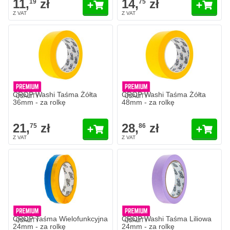
11,
zł
14,
zł
19
75
CROP Washi Taśma Żółta
CROP Washi Taśma Żółta
36mm - za rolkę
48mm - za rolkę
21,
zł
28,
zł
75
86
CROP Taśma Wielofunkcyjna
CROP Washi Taśma Liliowa
24mm - za rolkę
24mm - za rolkę