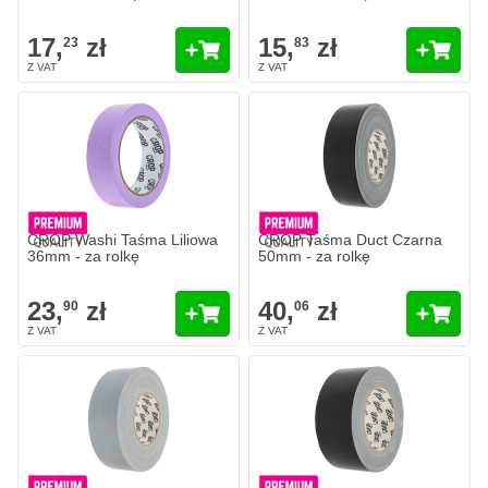
17,
zł
15,
zł
23
83
CROP Washi Taśma Liliowa
CROP Taśma Duct Czarna
36mm - za rolkę
50mm - za rolkę
23,
zł
40,
zł
90
06