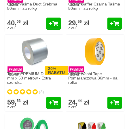
CROP Taśma Duct Srebrna
CROP Gaffer Czarna Taśma
50mm - za rolkę
50mm - za rolkę
40,
zł
29,
zł
06
56
20%
RABATU
Taśma PREMIUM Duct 100
CROP Washi Tape
mm x 50 metrów - Extra
Pomarańczowa 36mm - na
szeroka
rolkę
(3)
59,
zł
24,
zł
53
44
CROP Taśma Ostrzegawcza 50 m
106,
zł
92
W magazynie