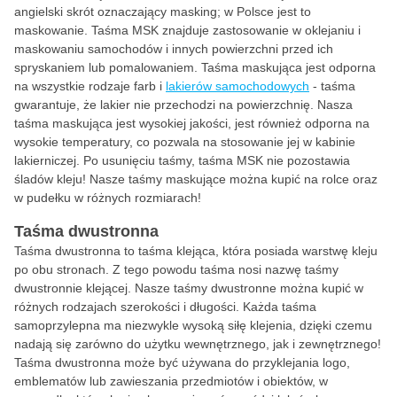
angielski skrót oznaczający masking; w Polsce jest to
maskowanie. Taśma MSK znajduje zastosowanie w oklejaniu i
maskowaniu samochodów i innych powierzchni przed ich
spryskaniem lub pomalowaniem. Taśma maskująca jest odporna
na wszystkie rodzaje farb i
lakierów samochodowych
- taśma
gwarantuje, że lakier nie przechodzi na powierzchnię. Nasza
taśma maskująca jest wysokiej jakości, jest również odporna na
wysokie temperatury, co pozwala na stosowanie jej w kabinie
lakierniczej. Po usunięciu taśmy, taśma MSK nie pozostawia
śladów kleju! Nasze taśmy maskujące można kupić na rolce oraz
w pudełku w różnych rozmiarach!
Taśma dwustronna
Taśma dwustronna to taśma klejąca, która posiada warstwę kleju
po obu stronach. Z tego powodu taśma nosi nazwę taśmy
dwustronnie klejącej. Nasze taśmy dwustronne można kupić w
różnych rodzajach szerokości i długości. Każda taśma
samoprzylepna ma niezwykle wysoką siłę klejenia, dzięki czemu
nadają się zarówno do użytku wewnętrznego, jak i zewnętrznego!
Taśma dwustronna może być używana do przyklejania logo,
emblematów lub zawieszania przedmiotów i obiektów, w