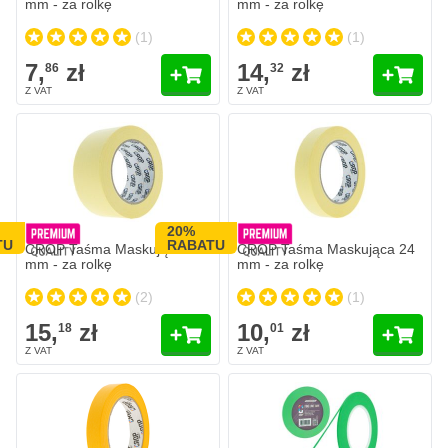
mm - za rolkę
mm - za rolkę
(1)
(1)
7,
zł
14,
zł
86
32
20%
TU
RABATU
CROP Taśma Maskująca 48
CROP Taśma Maskująca 24
mm - za rolkę
mm - za rolkę
(2)
(1)
15,
zł
10,
zł
18
01