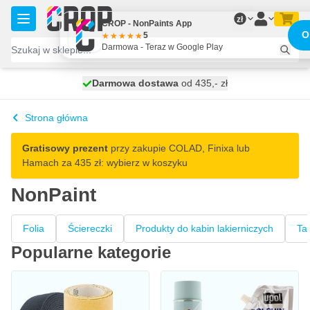
Przejdź do treści
zł
CROP - NonPaints App
O
5
Darmowa - Teraz w Google Play
Darmowa dostawa
100 dni
na zwrot i wymianę
wysyłka dzisiaj
Strona główna
Gratisowy prezent
przy zakupie COLAD, Finixa lub
Hamach za 435 zł: wybierz w koszyku
NonPaint
Folia
Ściereczki
Produkty do kabin lakierniczych
Ta
Popularne kategorie