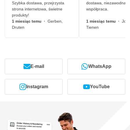
Szybka dostawa, przejrzysta
dostawa, niezawodna
strona internetowa, świetne
współpraca.
produkty!
1 miesiąc temu
·
Gerben,
1 miesiąc temu
·
John
Druten
Tienen
E-mail
WhatsApp
Instagram
YouTube