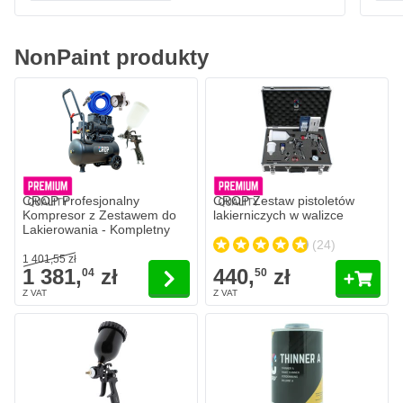
NonPaint produkty
Cena zależy od opcji wybranych na stronie produktu
CROP Profesjonalny
CROP Zestaw pistoletów
Kompresor z Zestawem do
lakierniczych w walizce
Lakierowania - Kompletny
(24)
1 401,
55
zł
1 381,
zł
440,
zł
04
50
CROP HVLP Opryskiwacz CZARNY + górny kubek
215,
zł
78
W magazynie
194,
zł
19
Otwór dyszy
Ilość