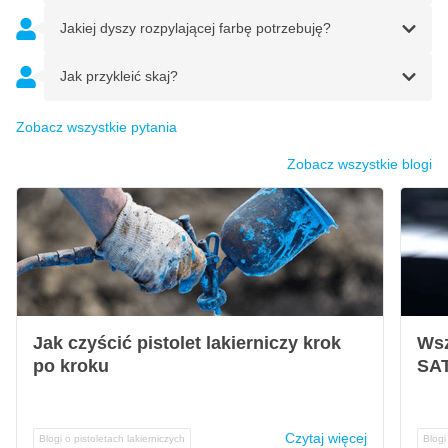
Jakiej dyszy rozpylającej farbę potrzebuję?
Jak przykleić skaj?
Zobacz wszystkie pytania
Zobacz wszystkie blogi
Jak czyścić pistolet lakierniczy krok
Wsz
po kroku
SAT
Czytaj więcej
Blogi o pistoletach lakierniczych
Blogi