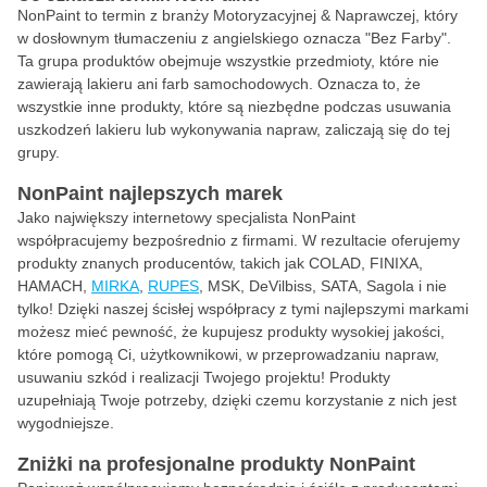
NonPaint to termin z branży Motoryzacyjnej & Naprawczej, który
w dosłownym tłumaczeniu z angielskiego oznacza "Bez Farby".
Ta grupa produktów obejmuje wszystkie przedmioty, które nie
zawierają lakieru ani farb samochodowych. Oznacza to, że
wszystkie inne produkty, które są niezbędne podczas usuwania
uszkodzeń lakieru lub wykonywania napraw, zaliczają się do tej
grupy.
NonPaint najlepszych marek
Jako największy internetowy specjalista NonPaint
współpracujemy bezpośrednio z firmami. W rezultacie oferujemy
produkty znanych producentów, takich jak COLAD, FINIXA,
HAMACH,
MIRKA
,
RUPES
, MSK, DeVilbiss, SATA, Sagola i nie
tylko! Dzięki naszej ścisłej współpracy z tymi najlepszymi markami
możesz mieć pewność, że kupujesz produkty wysokiej jakości,
które pomogą Ci, użytkownikowi, w przeprowadzaniu napraw,
usuwaniu szkód i realizacji Twojego projektu! Produkty
uzupełniają Twoje potrzeby, dzięki czemu korzystanie z nich jest
wygodniejsze.
Zniżki na profesjonalne produkty NonPaint