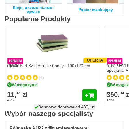
Kleje, uszczelniacze i
Papier maskujący
żywice
Popularne Produkty
CROP Pad Szlifierski 2-stronny - 100x120mm
CROP HVLP 
11,
zł
360,
zł
14
39
W magazynie
W magaz
Ilość
Ilość
Granulacja
Otwór dysz
Dodaj do koszyka
OFERTA
CROP Pad Szlifierski 2-stronny - 100x120mm
CROP HVLP 
Specjalna +
(6)
W magazynie
W magaz
11,
zł
360,
z
14
39
Darmowa dostawa
100 dni
na zwrot i wymianę
wysyłka dzisiaj
Wybór naszego specjalisty
Półmaska A1P2 z filtrami węglowymi