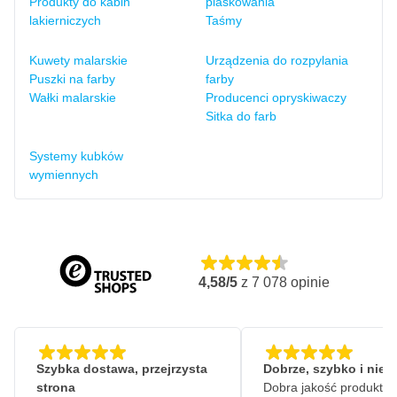
Produkty do kabin
piaskowania
lakierniczych
Taśmy
Kuwety malarskie
Urządzenia do rozpylania
Puszki na farby
farby
Wałki malarskie
Producenci opryskiwaczy
Sitka do farb
Systemy kubków
wymiennych
4,58/5
z
7 078
opinie
Szybka dostawa, przejrzysta
Dobrze, szybko i nie
strona
Dobra jakość produktów