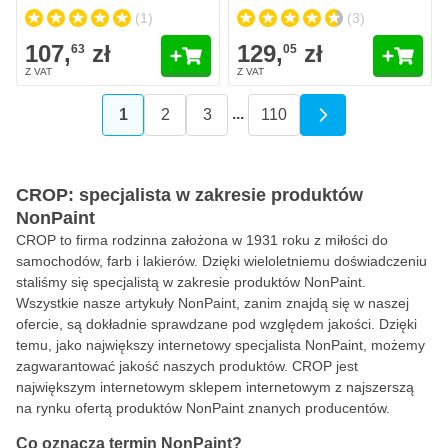
(1)
(3)
107,
zł
129,
zł
63
05
...
1
2
3
110
Aktualnie czytasz stronę
Strona
Strona
Strona
CROP: specjalista w zakresie produktów
NonPaint
CROP to firma rodzinna założona w 1931 roku z miłości do
samochodów, farb i lakierów. Dzięki wieloletniemu doświadczeniu
staliśmy się specjalistą w zakresie produktów NonPaint.
Wszystkie nasze artykuły NonPaint, zanim znajdą się w naszej
ofercie, są dokładnie sprawdzane pod względem jakości. Dzięki
temu, jako największy internetowy specjalista NonPaint, możemy
zagwarantować jakość naszych produktów. CROP jest
największym internetowym sklepem internetowym z najszerszą
na rynku ofertą produktów NonPaint znanych producentów.
Co oznacza termin NonPaint?