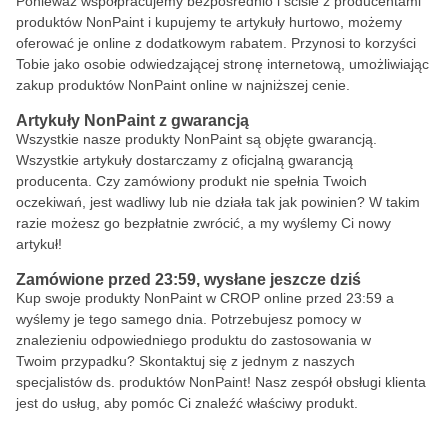
Ponieważ współpracujemy bezpośrednio i ściśle z producentami
produktów NonPaint i kupujemy te artykuły hurtowo, możemy
oferować je online z dodatkowym rabatem. Przynosi to korzyści
Tobie jako osobie odwiedzającej stronę internetową, umożliwiając
zakup produktów NonPaint online w najniższej cenie.
Artykuły NonPaint z gwarancją
Wszystkie nasze produkty NonPaint są objęte gwarancją.
Wszystkie artykuły dostarczamy z oficjalną gwarancją
producenta. Czy zamówiony produkt nie spełnia Twoich
oczekiwań, jest wadliwy lub nie działa tak jak powinien? W takim
razie możesz go bezpłatnie zwrócić, a my wyślemy Ci nowy
artykuł!
Zamówione przed 23:59, wysłane jeszcze dziś
Kup swoje produkty NonPaint w CROP online przed 23:59 a
wyślemy je tego samego dnia. Potrzebujesz pomocy w
znalezieniu odpowiedniego produktu do zastosowania w
Twoim przypadku? Skontaktuj się z jednym z naszych
specjalistów ds. produktów NonPaint! Nasz zespół obsługi klienta
jest do usług, aby pomóc Ci znaleźć właściwy produkt.