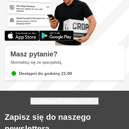
Masz pytanie?
Skontaktuj się ze specjalistą
Dostępni do godziny 21:00
Darmowa dostawa
100 dni
na zwrot i wymianę
wysyłka dzisiaj
Zapisz się do naszego
newslettera