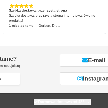
Szybka dostawa, przejrzysta strona
Szybka dostawa, przejrzysta strona internetowa, świetne
produkty!
1 miesiąc temu
·
Gerben, Druten
tanie?
E-mail
ze specjalistą
Instagra
t
Darmowa dostawa
od 435,- zł