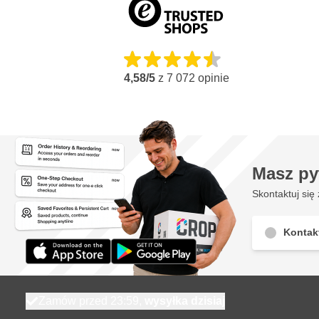
4,58/5
z
7 072
opinie
Masz py
Skontaktuj się 
Kontak
Zamów przed 23:59,
wysyłka dzisiaj