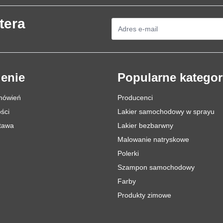
tera
Adres e-mail
enie
Popularne kategor
mówień
Producenci
ści
Lakier samochodowy w sprayu
stawa
Lakier bezbarwny
Malowanie natryskowe
Polerki
Szampon samochodowy
Farby
Produkty zimowe