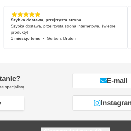
Szybka dostawa, przejrzysta strona
Szybka dostawa, przejrzysta strona internetowa, świetne
produkty!
1 miesiąc temu
·
Gerben, Druten
tanie?
E-mail
ze specjalistą
Instagra
t
Darmowa dostawa
od 435,- zł