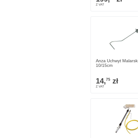
Anza Uchwyt Malarski
10/15cm
14,
zł
75