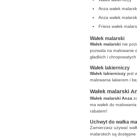
Anza wałek malarsk
Anza wałek malarski
Friess wałek malars
Wałek malarski
Wałek malarski
nie pozo
pozwala na malowanie du
gładkich i chropowatych
Wałek lakierniczy
Wałek lakierniczy
jest 
malowania lakierem i bej
Wałek malarski A
Wałek malarski Anza
zo
ma wałek do malowania 
rabatem!
Uchwyt do wałka ma
Zamierzasz używać wałk
malarskich są dostępne 