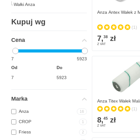
Wałki Anza
Anza Antex Wałek z M
Kupuj wg
(1)
7,
zł
38
Cena
7
5923
Anza Titex Wałek Malar
8,
zł
45
W magazynie
Od
Do
Ilość
Marka
Anza Titex Wałek Mal
(1)
Anza
16
8,
zł
45
CROP
1
Friess
2