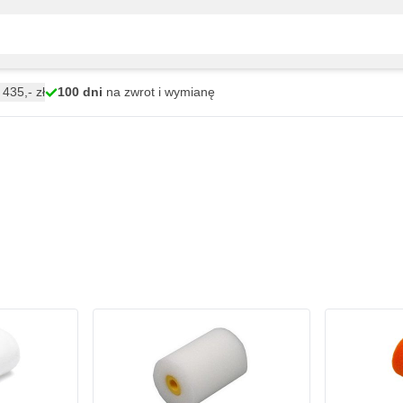
435,- zł
100 dni
na zwrot i wymianę
rofibry
Dodaj do koszyka