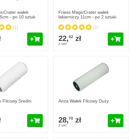
icCrater wałek
Friess MagicCrater wałek
 5cm - po 10 sztuk
lakierniczy 11cm - po 2 sztuki
(1)
(2)
ł
22,
zł
02
Filcowy Średni
Anza Wałek Filcowy Duży
28,
zł
70
ynie
W magazynie
Ilość
Dodaj do koszyka
Dodaj do koszy
 Filcowy Średni
Anza Wałek Filcowy Duży
ł
28,
zł
70