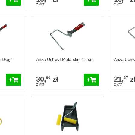
 Długi -
Anza Uchwyt Malarski - 18 cm
Anza Uchwy
30,
zł
21,
z
90
27