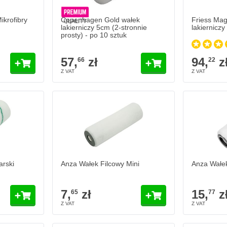
ikrofibry
Copenhagen Gold wałek
Friess Mag
lakierniczy 5cm (2-stronnie
lakierniczy
prosty) - po 10 sztuk
57,
zł
94,
z
66
22
ski
Anza Wałek Filcowy Mini
Anza Wałek 
7,
zł
15,
zł
65
77
W magazynie
W magaz
Ilość
Ilość
Dodaj do koszyka
Dodaj do koszyka
arski
Anza Wałek Filcowy Mini
Anza Wałek
7,
zł
15,
z
65
77