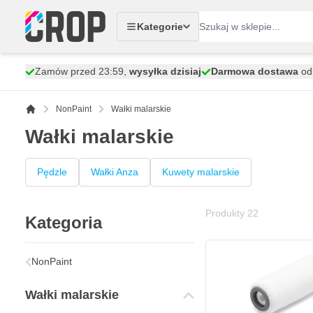
Przejdź do treści
Kategorie
Zamów przed 23:59,
wysyłka dzisiaj
Darmowa dostawa
od 
NonPaint
Wałki malarskie
Wałki malarskie
Pędzle
Wałki Anza
Kuwety malarskie
Produkty
22
Kategoria
Anza Antex Wałek z Mik
7,
zł
38
NonPaint
W magazynie
Wałki malarskie
Ilość