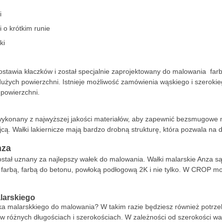
i
 o krótkim runie
ki
stawia kłaczków i został specjalnie zaprojektowany do malowania farb
żych powierzchni. Istnieje możliwość zamówienia wąskiego i szeroki
 powierzchni.
wykonany z najwyższej jakości materiałów, aby zapewnić bezsmugowe 
cą. Wałki lakiernicze mają bardzo drobną strukturę, która pozwala na 
nza
stał uznany za najlepszy wałek do malowania. Wałki malarskie Anza są
farbą, farbą do betonu, powłoką podłogową 2K i nie tylko. W CROP mo
larskiego
a malarskkiego do malowania? W takim razie będziesz również potrze
w różnych długościach i szerokościach. W zależności od szerokości wa