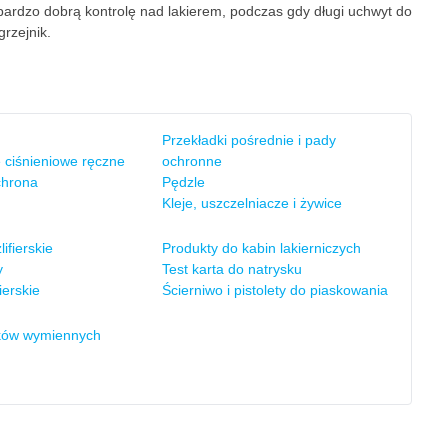
bardzo dobrą kontrolę nad lakierem, podczas gdy długi uchwyt do
rzejnik.
Przekładki pośrednie i pady
 ciśnieniowe ręczne
ochronne
chrona
Pędzle
Kleje, uszczelniacze i żywice
lifierskie
Produkty do kabin lakierniczych
y
Test karta do natrysku
ierskie
Ścierniwo i pistolety do piaskowania
ków wymiennych