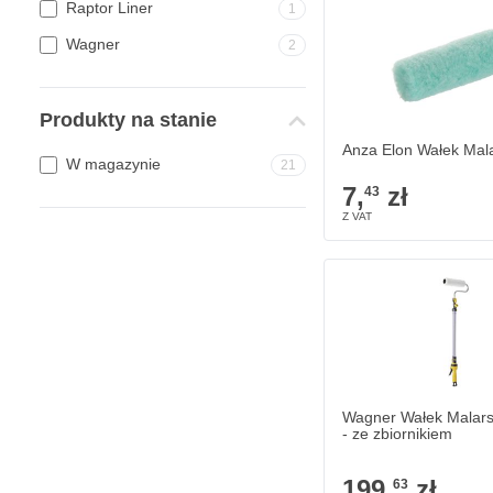
Anza Elon Wałek Malar
Raptor Liner
1
7,
zł
43
W magazynie
Wagner
2
Ilość
Produkty na stanie
Anza Elon Wałek Mala
W magazynie
21
7,
zł
43
Wagner Wałek Malars
- ze zbiornikiem
199,
zł
63