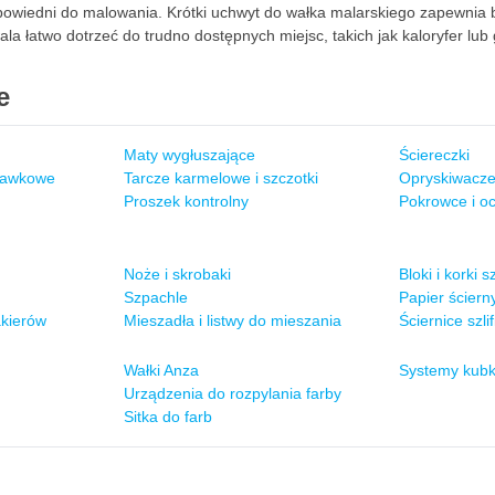
powiedni do malowania. Krótki uchwyt do wałka malarskiego zapewnia 
a łatwo dotrzeć do trudno dostępnych miejsc, takich jak kaloryfer lub g
e
Maty wygłuszające
Ściereczki
prawkowe
Tarcze karmelowe i szczotki
Opryskiwacze
Proszek kontrolny
Pokrowce i o
Noże i skrobaki
Bloki i korki sz
Szpachle
Papier ściern
akierów
Mieszadła i listwy do mieszania
Ściernice szlif
Wałki Anza
Systemy kub
Urządzenia do rozpylania farby
Sitka do farb