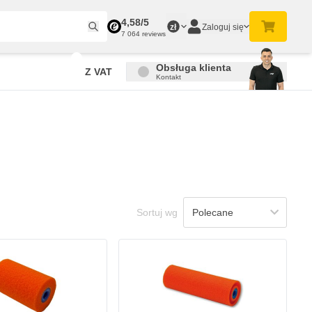
4,58/5
Zaloguj się
zł
7 064 reviews
Obsługa klienta
Z VAT
Kontakt
Sortuj wg