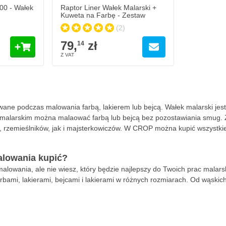
100 - Wałek
Raptor Liner Wałek Malarski +
Kuweta na Farbę - Zestaw
(2)
79,
zł
14
ane podczas malowania farbą, lakierem lub bejcą. Wałek malarski jest
malarskim można malaować farbą lub bejcą bez pozostawiania smug. 
, rzemieślników, jak i majsterkowiczów. W CROP można kupić wszystkie
alowania kupić?
malowania, ale nie wiesz, który będzie najlepszy do Twoich prac mala
bami, lakierami, bejcami i lakierami w różnych rozmiarach. Od wąskich