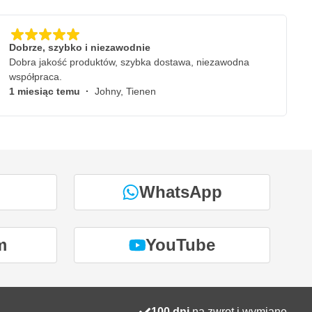
Dobrze, szybko i niezawodnie
Dobra jakość produktów, szybka dostawa, niezawodna
współpraca.
1 miesiąc temu
·
Johny, Tienen
WhatsApp
m
YouTube
100 dni
na zwrot i wymianę