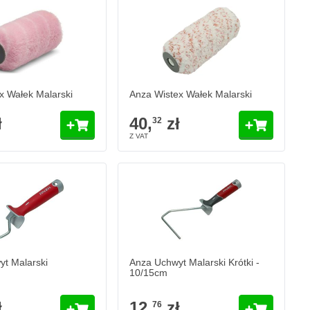
Wałek Malarski
Anza Wistex Wałek Malarski
40,
zł
32
ynie
W magazynie
Ilość
Dodaj do koszyka
Dodaj do koszy
 Wałek Malarski
Anza Wistex Wałek Malarski
ł
40,
zł
32
t Malarski
Anza Uchwyt Malarski Krótki -
10/15cm
ł
12,
zł
76