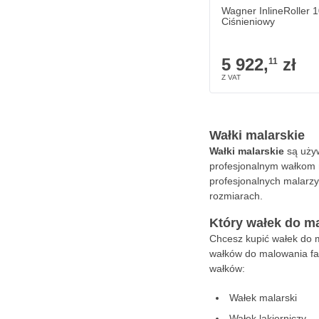
Wagner InlineRoller 
Ciśnieniowy
5 922,
zł
11
Wałki malarskie
Wałki malarskie
są używ
profesjonalnym wałkom 
profesjonalnych malarzy
rozmiarach.
Który wałek do m
Chcesz kupić wałek
do 
wałków do malowania far
wałków:
Wałek malarski
Wałek lakierniczy