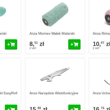
ski
Anza Micmex Wałek Malarski
Anza Rimax 
8,
zł
10,
zł
51
07
W magazynie
W magaz
Ilość
Ilość
Dodaj do koszyka
Dodaj do koszyka
rski
Anza Micmex Wałek Malarski
Anza Rimax
8,
zł
10,
z
51
07
ki EasyRoll
Anza Narzędzie Wielofunkcyjne
Anza Uchwy
15,
zł
16,
z
88
74