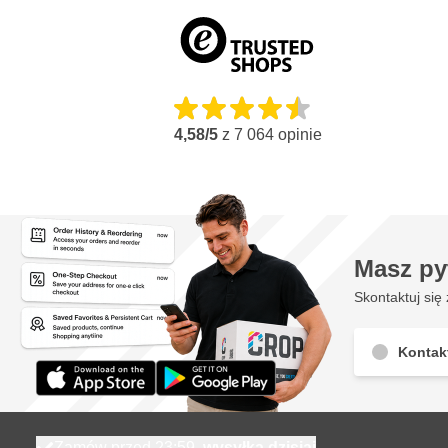
4,58/5
z
7 064
opinie
Masz py
Skontaktuj się 
Kontak
Zamów przed 23:59,
wysyłka dzisiaj