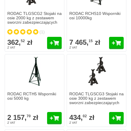
RODAC TLGSCG2 Stojaki na
RODAC RCHS10 Wsporniki
osie 2000 kg z zestawem
osi 10000kg
sworzni zabezpieczających
(1)
362,
zł
7 465,
zł
52
15
RODAC RCTH5 Wsporniki
RODAC TLGSCG3 Stojaki na
osi 5000 kg
osie 3000 kg z zestawem
sworzni zabezpieczających
2 157,
zł
434,
zł
70
02