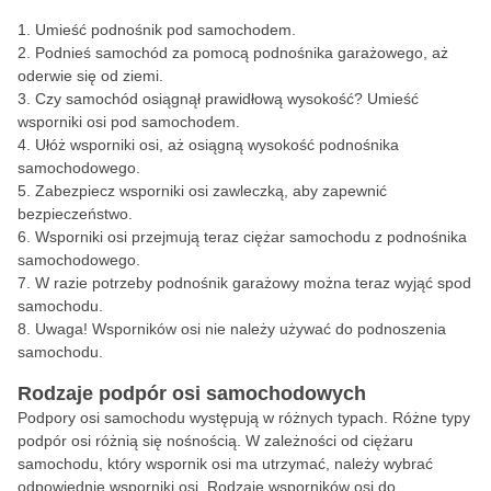
Umieść podnośnik pod samochodem.
Podnieś samochód za pomocą podnośnika garażowego, aż
oderwie się od ziemi.
Czy samochód osiągnął prawidłową wysokość? Umieść
wsporniki osi pod samochodem.
Ułóż wsporniki osi, aż osiągną wysokość podnośnika
samochodowego.
Zabezpiecz wsporniki osi zawleczką, aby zapewnić
bezpieczeństwo.
Wsporniki osi przejmują teraz ciężar samochodu z podnośnika
samochodowego.
W razie potrzeby podnośnik garażowy można teraz wyjąć spod
samochodu.
Uwaga! Wsporników osi nie należy używać do podnoszenia
samochodu.
Rodzaje podpór osi samochodowych
Podpory osi samochodu występują w różnych typach. Różne typy
podpór osi różnią się nośnością. W zależności od ciężaru
samochodu, który wspornik osi ma utrzymać, należy wybrać
odpowiednie wsporniki osi. Rodzaje wsporników osi do