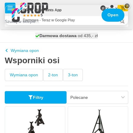
Przejdź do treści
×
zł
CROP - NonPaints App
Open
5
Darmowa - Teraz w Google Play
Darmowa dostawa
100 dni
wysyłka dzisiaj
od 435,- zł
Wymiana opon
Wsporniki osi
Wymiana opon
2-ton
3-ton
Filtry