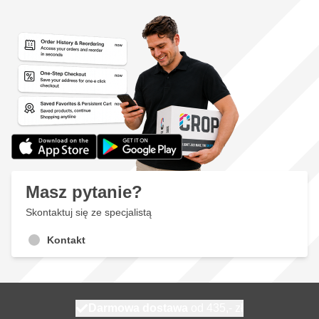
Masz pytanie?
Skontaktuj się ze specjalistą
Kontakt
Darmowa dostawa
100 dni
wysyłka dzisiaj
od 435,- zł