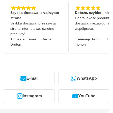
Szybka dostawa, przejrzysta
Dobrze, szybko i nie
strona
Dobra jakość produktów
Szybka dostawa, przejrzysta
dostawa, niezawodna
strona internetowa, świetne
współpraca.
produkty!
1 miesiąc temu
·
Gerben,
1 miesiąc temu
·
John
Druten
Tienen
E-mail
WhatsApp
Instagram
YouTube