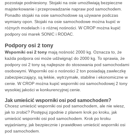
pozostaje podniesiony. Stojaki na osie umożliwiają bezpieczne
majsterkowanie i przeprowadzanie napraw pod samochodem.
Ponadto stojaki na osie samochodowe są używane podczas
wymiany opon. Stojaki na osie samochodowe można kupić w
różnych modelach i o różnej nośności. W CROP można kupić
podpory osi marek SONIC i RODAC.
Podpory osi 2 tony
Wsporniki osi 2
tony
mają nośność 2000 kg. Oznacza to, że
każda podpora osi może udźwignąć do 2000 kg. To sprawia, że
podpory osi 2 tony są najlepsze do stosowania pod samochodami
osobowymi. Wsporniki osi o nośności 2 ton posiadają zawleczkę
zabezpieczający, są lekkie, wytrzymałe, stabilne i ekonomiczne w
cenie. W CROP można kupić wsporniki osi samochodowej 2 tony
wysokiej jakości w konkurencyjnej cenie.
Jak umieścić wsporniki osi pod samochodem?
Chcesz umieścić wsporniki osi pod samochodem, ale nie wiesz,
jak to zrobić? Postępuj zgodnie z planem krok po kroku, jak
umieścić wsporniki osi pod samochodem. Krok po kroku
wyjaśniamy, jak bezpiecznie i prawidłowo umieścić wsporniki osi
pod samochodem.