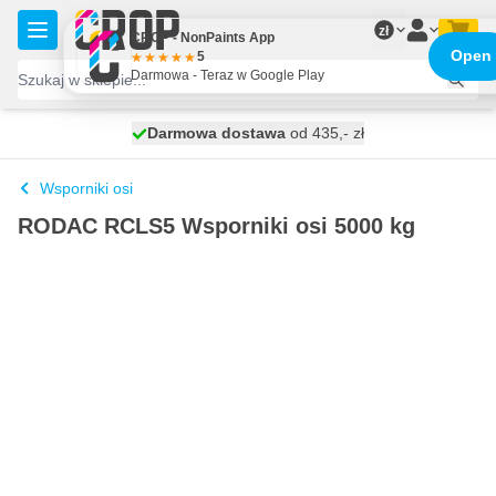
Przejdź do treści
zł
CROP - NonPaints App
Open
5
Darmowa - Teraz w Google Play
Darmowa dostawa
100 dni
wysyłka dzisiaj
od 435,- zł
Wsporniki osi
RODAC RCLS5 Wsporniki osi 5000 kg