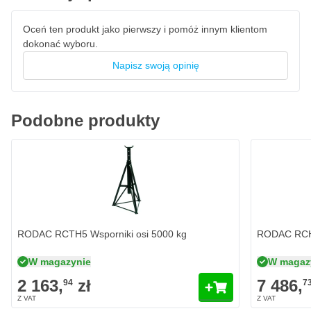
Oceń ten produkt jako pierwszy i pomóż innym klientom
dokonać wyboru.
Napisz swoją opinię
Podobne produkty
RODAC RCTH5 Wsporniki osi 5000 kg
RODAC RCHS
W magazynie
W magaz
2 163,
zł
7 486,
94
7