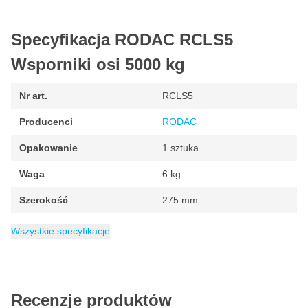
Specyfikacja RODAC RCLS5
Wsporniki osi 5000 kg
Nr art.
RCLS5
Producenci
RODAC
Opakowanie
1 sztuka
Waga
6 kg
Szerokość
275 mm
EAN
Kategoria
8717659122947
Wymiana opon
Wszystkie specyfikacje
Recenzje produktów