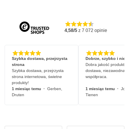
4,58/5
z
7 072
opinie
Szybka dostawa, przejrzysta
Dobrze, szybko i nie
strona
Dobra jakość produktów
Szybka dostawa, przejrzysta
dostawa, niezawodna
strona internetowa, świetne
współpraca.
produkty!
1 miesiąc temu
·
Gerben,
1 miesiąc temu
·
John
Druten
Tienen