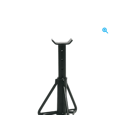
W magazynie
1471,
zł
65
Z VAT
Ilość
Dodaj do koszyka
Zamów przed 23:59,
wysyłka dzisiaj
Darmowa dostawa
od 435,- zł
100 dni
na zwrot i wymianę
Opinie klientów:
4,58/5
(7 072 recenzji)