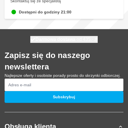
Skontaktuj się ze specjalistą
Dostępni do godziny 21:00
Darmowa dostawa
100 dni
wysyłka dzisiaj
od 435,- zł
Zapisz się do naszego
newslettera
Najlepsze oferty i osobiste porady prosto do skrzynki odbiorczej.
Adres e-mail
Subskrybuj
Obsługa klienta