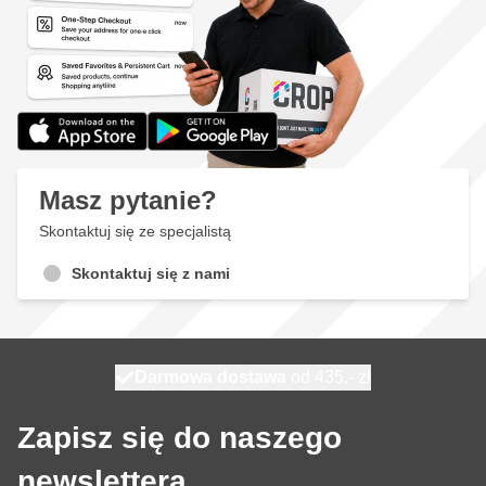
Masz pytanie?
Skontaktuj się ze specjalistą
Skontaktuj się z nami
Darmowa dostawa
100 dni
wysyłka jutro
od 435,- zł
Zapisz się do naszego
newslettera