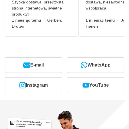
Szybka dostawa, przejrzysta
dostawa, niezawodna
strona internetowa, świetne
współpraca.
produkty!
1 miesiąc temu
·
Gerben,
1 miesiąc temu
·
John
Druten
Tienen
E-mail
WhatsApp
Instagram
YouTube