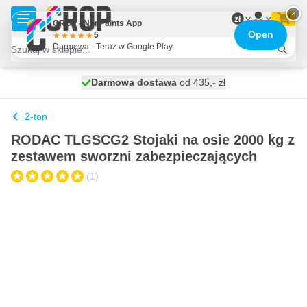
Przejdź do treści
×
zł
CROP - NonPaints App
Open
5
Darmowa - Teraz w Google Play
Darmowa dostawa
100 dni
wysyłka jutro
od 435,- zł
2-ton
RODAC TLGSCG2 Stojaki na osie 2000 kg z
zestawem sworzni zabezpieczających
(1)