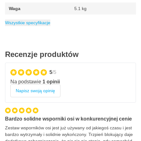
Waga
5.1 kg
Kategoria
Wymiana opon
Wszystkie specyfikacje
Recenzje produktów
5
/5
Na podstawie
1 opinii
Napisz swoją opinię
Bardzo solidne wsporniki osi w konkurencyjnej cenie
Zestaw wsporników osi jest już używany od jakiegoś czasu i jest
bardzo wytrzymały i solidnie wykończony. Trzpień blokujący daje