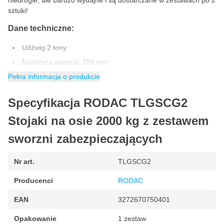
niedrogie, ale bardzo wydajne i są dostarczane w zestawach po 2
sztuki!
Dane techniczne:
Udźwig:2 tony
Najniższa pozycja: 280 mm
Pełna informacja o produkcie
Najwyższa pozycja: 420 mm
Blokada bezpieczeństwa: Tak
Specyfikacja RODAC TLGSCG2
Szerokość mm:168
Stojaki na osie 2000 kg z zestawem
Wysokość mm:295
Waga kg:5.1
sworzni zabezpieczających
Nr art.
TLGSCG2
Producenci
RODAC
EAN
3272670750401
Opakowanie
1 zestaw