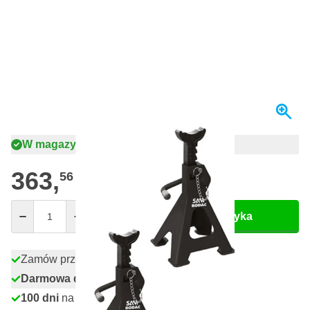
W magazynie
363,
zł
56
Z VAT
Ilość
Dodaj do koszyka
Zamów przed 23:59,
wysyłka jutro
Darmowa dostawa
od 435,- zł
100 dni
na zwrot i wymianę