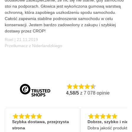
dodatkowe zabezpieczenie, że nic się nie stanie, gdy samochód
stoi na podporach. Głowica jest wykończona gumową warstwą
ochronną, która zapobiega uszkodzeniu spodu samochodu.
Całość zapewnia stabilne podnoszenie samochodu w celu
konserwacji. Jestem bardzo zadowolony z zakupu i szybkiej
dostawy przez CROP!
21 listopada 2019
Roel |
21.11.2019
Przetłumacz z Niderlandzkiego
4,58/5
z
7 078
opinie
Szybka dostawa, przejrzysta
Dobrze, szybko i nie
strona
Dobra jakość produktów