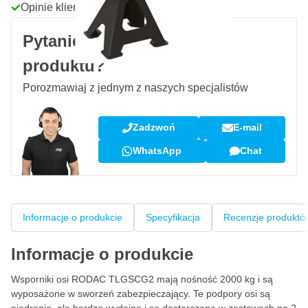
Opinie klientów:
4,58/5
(7 078 recenzji)
Pytanie dotyczące tego
produktu?
Porozmawiaj z jednym z naszych specjalistów
Zadzwoń
E-mail
WhatsApp
Chat
Informacje o produkcie
Specyfikacja
Recenzje produktó
Informacje o produkcie
Wsporniki osi RODAC TLGSCG2 mają nośność 2000 kg i są
wyposażone w sworzeń zabezpieczający. Te podpory osi są