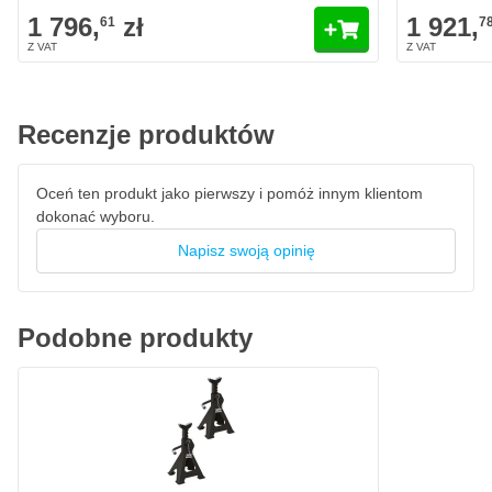
Idealny w połączeniu z podnośnikiem garażowym SONIC
1 796,
zł
1 921,
61
7
Objęty 3-letnią gwarancją SONIC
Recenzje produktów
Oceń ten produkt jako pierwszy i pomóż innym klientom
dokonać wyboru.
Napisz swoją opinię
Podobne produkty