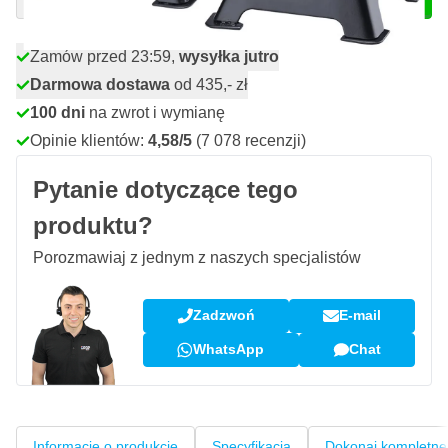
Zamów przed 23:59,
wysyłka jutro
Darmowa dostawa
od 435,- zł
100 dni
na zwrot i wymianę
Opinie klientów:
4,58/5
(7 078 recenzji)
Pytanie dotyczące tego
produktu?
Porozmawiaj z jednym z naszych specjalistów
Zadzwoń
E-mail
WhatsApp
Chat
Informacje o produkcie
Specyfikacja
Dokonaj kompletne