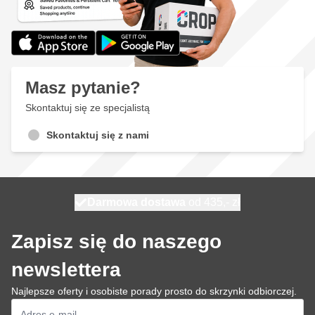
Masz pytanie?
Skontaktuj się ze specjalistą
Skontaktuj się z nami
Darmowa dostawa
100 dni
wysyłka jutro
od 435,- zł
Zapisz się do naszego
newslettera
Najlepsze oferty i osobiste porady prosto do skrzynki odbiorczej.