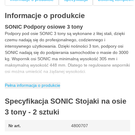
Informacje o produkcie
SONIC Podpory osiowe 3 tony
Podpory pod osie SONIC 3 tony są wykonane z litej stali, dzięki
czemu nadają się do profesjonalnego, codziennego i
intensywnego użytkowania. Dzięki nośności 3 ton, podpory osi
SONIC nadają się do podpierania samochodów o masie do 3000
kg. Wspornik osi SONIC ma minimalną wysokość 305 mm i
maksymalną wysokość 448 mm. Dlatego te regulowane wsporniki
osi można umieścić na żądanej wysokości.
Podpory pod osie do samochodu
Pełna informacja o produkcie
Szukasz wsporników osi do samochodu? Gdy zamierzasz
podnieść samochód za pomocą podnośnika garażowego,
Specyfikacja SONIC Stojaki na osie
konieczne jest użycie wsporników osi. Umieszczając podpory osi
pod samochodem, możesz bezpiecznie leżeć, majsterkować i
3 tony - 2 sztuki
pracować pod samochodem. Dzięki 3-tonowemu wspornikowi osi
SONIC masz pewność, że otrzymasz wysokiej jakości wsporniki
Nr art.
4800707
osi do profesjonalnego użytku.