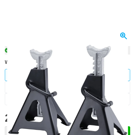
W magazynie
Wybierz ilość
70
1 sztuka
270,
zł
29
2 sztuk
265,
zł
ZAOSZCZĘDŹ 2%
za/szt
16
4 sztuk
257,
zł
ZAOSZCZĘDŹ 5%
za/szt
270,
zł
70
Z VAT
Ilość
Dodaj do koszyka