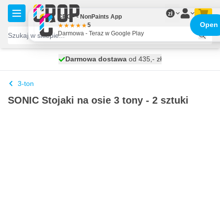
Przejdź do treści
zł
CROP - NonPaints App
Open
5
Darmowa - Teraz w Google Play
Darmowa dostawa
100 dni
wysyłka jutro
od 435,- zł
3-ton
SONIC Stojaki na osie 3 tony - 2 sztuki