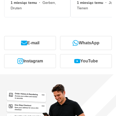
1 miesiąc temu
·
Gerben,
1 miesiąc temu
·
John
Druten
Tienen
E-mail
WhatsApp
Instagram
YouTube