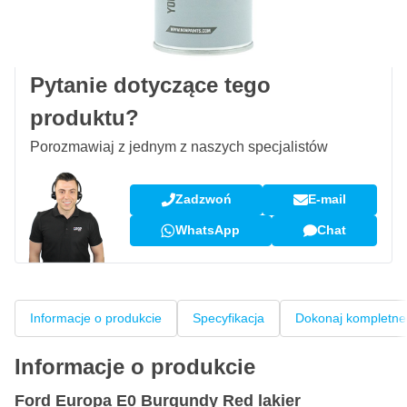
100 dni
na zwrot i wymianę
Opinie klientów:
4,58/5
(7 055 recenzji)
Pytanie dotyczące tego
produktu?
Porozmawiaj z jednym z naszych specjalistów
Zadzwoń
E-mail
WhatsApp
Chat
Informacje o produkcie
Specyfikacja
Dokonaj kompletne
Informacje o produkcie
Ford Europa E0 Burgundy Red lakier