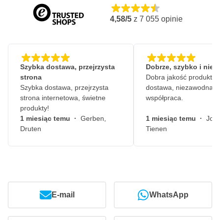
Farba High Solid zapewnia wysoką siłę krycia
4,58/5
z
7 055
opinie
Opatentowany aerozol z technologią HPHC
Spray ma specjalną dyszę zapewniającą profesjonalny wzór
natrysku
Ta powłoka bazowa może być pokryta lakierem bezbarwnym
Szybka dostawa, przejrzysta
Dobrze, szybko i nie
strona
Dobra jakość produktów
Szybka dostawa, przejrzysta
dostawa, niezawodna
strona internetowa, świetne
współpraca.
produkty!
1 miesiąc temu
·
Gerben,
1 miesiąc temu
·
John
Druten
Tienen
E-mail
WhatsApp