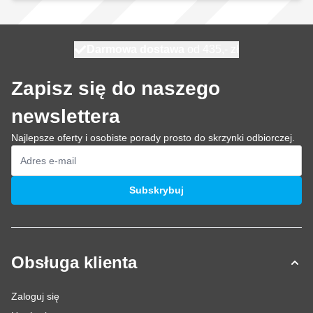
Darmowa dostawa
100 dni
wysyłka dzisiaj
od 435,- zł
Zapisz się do naszego
newslettera
Najlepsze oferty i osobiste porady prosto do skrzynki odbiorczej.
Adres e-mail
Subskrybuj
Obsługa klienta
Zaloguj się