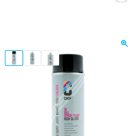
View larger image
View larger image
View larger image
Wysyłka w ciągu 1-2 dni
93,
zł
20
Z VAT
Ilość
Dodaj do koszyka
Zamówione teraz, wysyłka w ciągu 1-2 dni
Darmowa dostawa
od 435,- zł