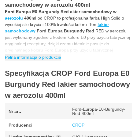
samochodowy w aerozolu 400ml
Ford Europa E0 Burgundy Red akier samochodowy w
aerozolu
400ml
od CROP to profesjonalna farba High Solid o
wysokiej sile krycia i 100% trwałości koloru. Ten
lakier
samochodowy
Ford Europa Burgundy Red
RED w aerozolu
jest wykonany zgodnie z kodem koloru E0 przy użyciu fabrycznej
oryginalnej receptury, dzięki czemu idealnie pasuje do
oryginalnego koloru Ford Europa przy użyciu fabrycznej
oryginalnej receptury, dzięki czemu idealnie pasuje do
Pełna informacja o produkcie
oryginalnego koloru Ford Europa Jako specjaliści napełniamy
lakier samochodowy Ford Europa E0 Burgundy Red w aerozolu
Specyfikacja CROP Ford Europa E0
technologią HPHC. Technologia High Pressure High Coverage
zapewnia, że lakier samochodowy można rozpylać z wysokiej
Burgundy Red lakier samochodowy
jakości rezultatem uzyskanym za pomocą profesjonalnego
w aerozolu 400ml
opryskiwacza. Umożliwia to użycie tego
lakieru samochodowego
w sprayu Ford Europa E0 Burgundy Red do malowania nowych
części samochodu w kolorze lub do przeprowadzania
Ford-Europa-E0-Burgundy-
Nr art.
Red-400ml
niewidocznych napraw lakierniczych.
Producenci
CROP
Jak używać sprayu z lakierem samochodowym
Ford Europa E0?
Liczba komponentów