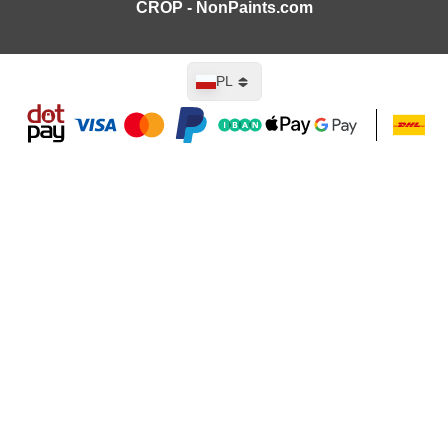
CROP - NonPaints.com
Język
PL
Dodaj do koszyka