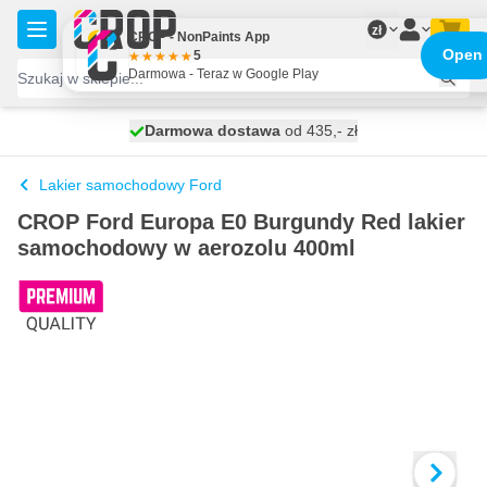
Przejdź do treści
zł
CROP - NonPaints App
Open
5
Darmowa - Teraz w Google Play
Darmowa dostawa
100 dni
wysyłka dzisiaj
od 435,- zł
Lakier samochodowy Ford
CROP Ford Europa E0 Burgundy Red lakier
samochodowy w aerozolu 400ml