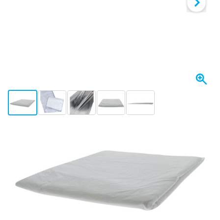
View larger image
View larger image
View larger image
View larger image
View larger image
W magazynie
Wybierz ilość
86
1 sztuka
8,
zł
41
40 sztuk
8,
zł
ZAOSZCZĘDŹ 5%
za/szt
8,
zł
86