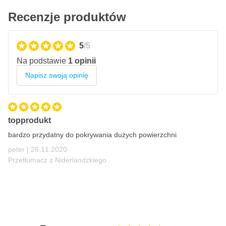
Recenzje produktów
5
/5
Na podstawie
1 opinii
Napisz swoją opinię
topprodukt
bardzo przydatny do pokrywania dużych powierzchni
26 listopada 2020
peter |
26.11.2020
Przetłumacz z Niderlandzkiego