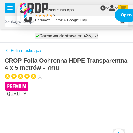
Przejdź do treści
zł
CROP - NonPaints App
Open
5
Darmowa - Teraz w Google Play
Darmowa dostawa
100 dni
wysyłka dzisiaj
od 435,- zł
Folia maskująca
CROP Folia Ochronna HDPE Transparentna
4 x 5 metrów - 7mu
(1)