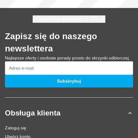
Darmowa dostawa
100 dni
wysyłka dzisiaj
od 435,- zł
Zapisz się do naszego
newslettera
Najlepsze oferty i osobiste porady prosto do skrzynki odbiorczej.
Adres e-mail
Subskrybuj
Obsługa klienta
Zaloguj się
Utwórz konto