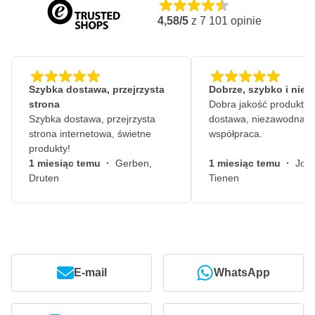
4,58/5
z
7 101
opinie
Szybka dostawa, przejrzysta
Dobrze, szybko i nie
strona
Dobra jakość produktów
Szybka dostawa, przejrzysta
dostawa, niezawodna
strona internetowa, świetne
współpraca.
produkty!
1 miesiąc temu
·
Gerben,
1 miesiąc temu
·
John
Druten
Tienen
E-mail
WhatsApp