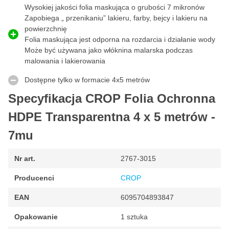
Folia maskująca 7 mikronów
Wysokiej jakości folia maskująca o grubości 7 mikronów
Zapobiega „ przenikaniu” lakieru, farby, bejcy i lakieru na
W przeciwieństwie do innych, ta folia maskująca ma grubość 7
powierzchnię
mikronów, zapewniając optymalną ochronę przed farbami na
Folia maskująca jest odporna na rozdarcia i działanie wody
bazie rozpuszczalników, a także farbami na bazie wody i
Może być używana jako włóknina malarska podczas
rozcieńczalników. Folia maskująca o grubości 7 mikronów
malowania i lakierowania
zapewnia, że obiekt, który ma być maskowany, jest dobrze
chroniony, a farba lub lakier nie „prześwitują” na powierzchnię.
Dostępne tylko w formacie 4x5 metrów
Dzięki grubości 7 mikronów folia maskująca jest odporna na
rozdarcia.
Specyfikacja CROP Folia Ochronna
Flizelina malarska
HDPE Transparentna 4 x 5 metrów -
Flizelina malarska jest używana do pokrywania mebli, podłóg,
7mu
okien, parapetów i drzwi w celu ochrony przed farbą, pyłem
szlifierskim i brudem. Ta folia maskująca HDPE może być
używana jako flizelina malarska dzięki wysokiej jakości i grubości
Nr art.
2767-3015
9 mm. Folię maskującą można łatwo rozłożyć samodzielnie, po
Producenci
CROP
czym pokrywa ona obszar 4 x 5 metrów, dzięki czemu
powierzchnia pozostaje dobrze chroniona podczas malowania lub
EAN
6095704893847
szlifowania.
Opakowanie
1 sztuka
Charakterystyka CROP Ochronna 4x5 metrów