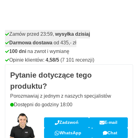
Z VAT
Ilość
Dodaj do koszyka
Zamów przed 23:59,
wysyłka dzisiaj
Darmowa dostawa
od 435,- zł
100 dni
na zwrot i wymianę
Opinie klientów:
4,58/5
(7 101 recenzji)
Pytanie dotyczące tego
produktu?
Porozmawiaj z jednym z naszych specjalistów
Dostępni do godziny 18:00
Zadzwoń
E-mail
WhatsApp
Chat