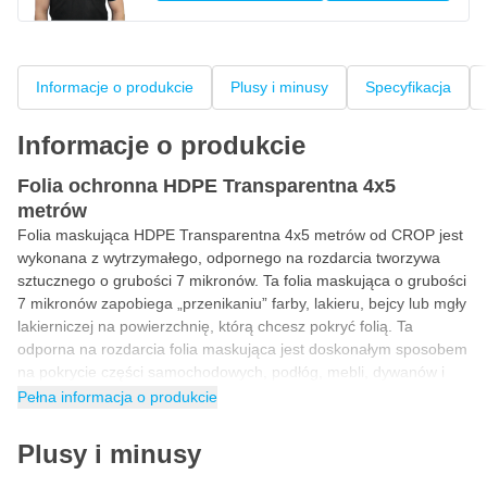
Informacje o produkcie
Plusy i minusy
Specyfikacja
Informacje o produkcie
Folia ochronna HDPE Transparentna 4x5
metrów
Folia maskująca HDPE Transparentna 4x5 metrów od CROP jest
wykonana z wytrzymałego, odpornego na rozdarcia tworzywa
sztucznego o grubości 7 mikronów. Ta folia maskująca o grubości
7 mikronów zapobiega „przenikaniu” farby, lakieru, bejcy lub mgły
lakierniczej na powierzchnię, którą chcesz pokryć folią. Ta
odporna na rozdarcia folia maskująca jest doskonałym sposobem
na pokrycie części samochodowych, podłóg, mebli, dywanów i
innych przedmiotów w celu ochrony przed kurzem, brudem,
Pełna informacja o produkcie
farbą, lakierem i nie tylko. Ponieważ folia maskująca jest
transparentna, oklejana powierzchnia pozostaje dobrze
Plusy i minusy
widoczna.