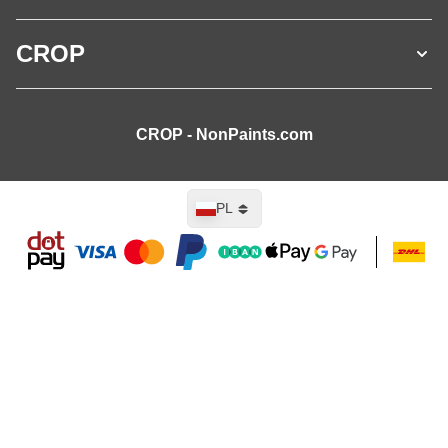
CROP
CROP - NonPaints.com
Język
PL
Dodaj do koszyka