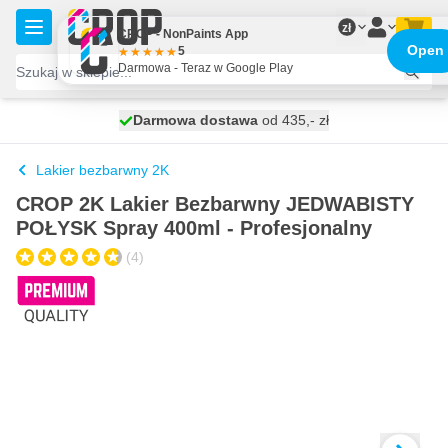
Przejdź do treści
zł
CROP - NonPaints App
Open
5
Darmowa - Teraz w Google Play
Darmowa dostawa
100 dni
wysyłka dzisiaj
od 435,- zł
Lakier bezbarwny 2K
CROP 2K Lakier Bezbarwny JEDWABISTY
POŁYSK Spray 400ml - Profesjonalny
(4)