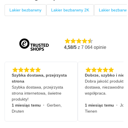
Lakier bezbarwny
Lakier bezbarwny 2K
Lakier bezbarw
4,58/5
z
7 064
opinie
Szybka dostawa, przejrzysta
Dobrze, szybko i nie
strona
Dobra jakość produktów
Szybka dostawa, przejrzysta
dostawa, niezawodna
strona internetowa, świetne
współpraca.
produkty!
1 miesiąc temu
·
Gerben,
1 miesiąc temu
·
John
Druten
Tienen