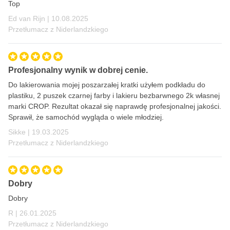
Top
Pyłosuchy po 10-15 minutach w temperaturze 20°C
10 sierpnia 2025
Ed van Rijn |
10.08.2025
Przetłumacz z Niderlandzkiego
Suchość dotykowa po 4 godzinach w temperaturze 20°C
Całkowite utwardzenie po 24 godzinach w temperaturze
20°C
Profesjonalny wynik w dobrej cenie.
Do lakierowania mojej poszarzałej kratki użyłem podkładu do
plastiku, 2 puszek czarnej farby i lakieru bezbarwnego 2k własnej
marki CROP. Rezultat okazał się naprawdę profesjonalnej jakości.
Sprawił, że samochód wygląda o wiele młodziej.
19 marca 2025
Sikke |
19.03.2025
Przetłumacz z Niderlandzkiego
Dobry
Dobry
26 stycznia 2025
R |
26.01.2025
Przetłumacz z Niderlandzkiego