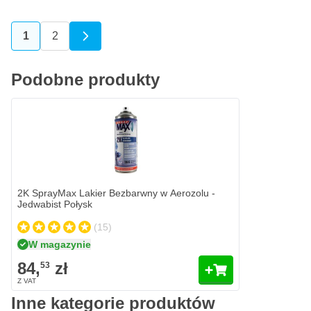
1
2
Aktualnie czytasz stronę
Strona
Podobne produkty
2K SprayMax Lakier Bezbarwny w Aerozolu -
Jedwabist Połysk
(15)
W magazynie
84,
zł
53
Inne kategorie produktów