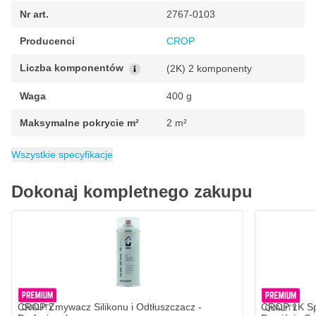
profesjonalnym dwuskładnikowym lakierem bezbarwnym w
Nr art.
2767-0103
sprayu.
Producenci
CROP
Przed natryskiem półbłyszczącego lakieru bezbarwnego
Liczba komponentów
(2K) 2 komponenty
powierzchnia powinna być wolna od kurzu i tłuszczu. Przed
natryskiem należy przetrzeć powierzchnię ściereczką
Waga
400 g
samoprzylepną.
Aerozol należy dobrze wstrząsnąć przez 2 minuty przed
Maksymalne pokrycie m²
2 m²
aktywacją.
Zdejmij czerwony przycisk z nakrętki i umieść go prosto (!) na
Minimalne pokrycie m²
EAN
Opakowanie
Zawartość
Czas schnięcia w 20°C
Stopień połysku
Kategoria
6095700503535
Lakier bezbarwny
400 ml
1 sztuka
Jedwabisty połysk
1.5 m²
Gotowe do montażu po ok. 12 godzina
Wszystkie specyfikacje
trzpieniu w dolnej części pojemnika z aerozolem.
Mocno i energicznie wciśnij czerwony przycisk (uważaj, aby nie
Dokonaj kompletnego zakupu
usłyszeć syczącego dźwięku itp.), aby uszczelnienie między
utwardzaczem a lakierem zostało przerwane.
Należy ponownie dobrze wstrząsnąć puszką przez 2 minuty.
Rozpylić pierwszą cienką warstwę mgiełki, a następnie 2-3
warstwy lakieru bezbarwnego o jedwabistym połysku z odległości
20-30 cm. Pomiędzy nakładaniem kolejnych warstw należy
zachować przerwę od 3 do 5 minut.
Po nałożeniu ostatniej warstwy pozostaw lakier bezbarwny do
wyschnięcia na co najmniej 12 godzin w temperaturze 20°C.
CROP Zmywacz Silikonu i Odtłuszczacz -
CROP 1K Sp