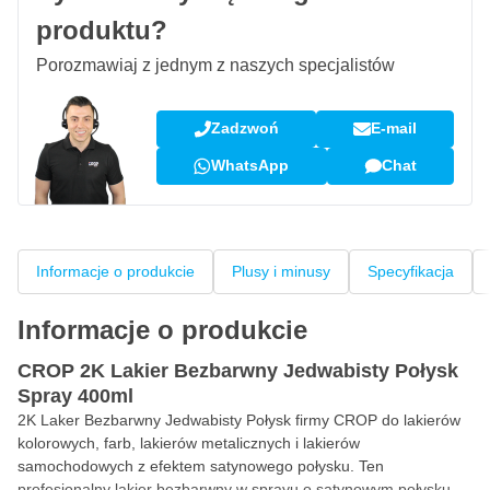
produktu?
Porozmawiaj z jednym z naszych specjalistów
Zadzwoń
E-mail
WhatsApp
Chat
Informacje o produkcie
Plusy i minusy
Specyfikacja
Informacje o produkcie
CROP 2K Lakier Bezbarwny Jedwabisty Połysk
Spray 400ml
2K
Laker Bezbarwny Jedwabisty Połysk firmy CROP do lakierów
kolorowych, farb, lakierów metalicznych i lakierów
samochodowych z efektem satynowego połysku. Ten
profesjonalny lakier bezbarwny w sprayu o satynowym połysku