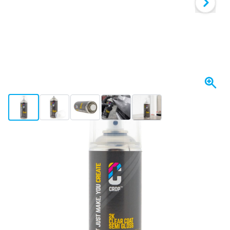
View larger image
View larger image
View larger image
View larger image
View larger image
+3
W magazynie
Wariant
CROP 2K Lakier Bezbarwny JEDWABISTY POŁYSK Spray 400ml - 
Wybierz ilość
10
1 sztuka
84,
zł