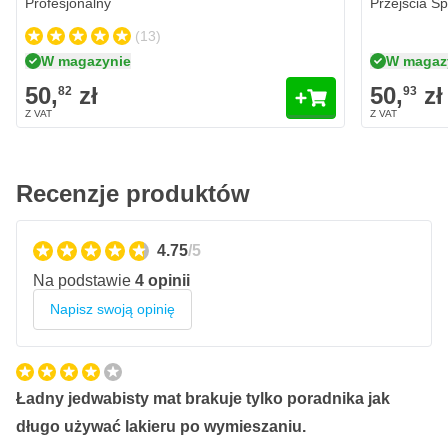
Profesjonalny
Przejścia Sp
Gotowe? Utwardzacz utwardzi lakier bezbarwny w sprayu,
zapewniając mu 6-godzinny okres trwałości.
(13)
W magazynie
W magaz
Charakterystyka CROP 2K Lakier Bezbarwny
Jedwabisty Połysk Spray
50,
zł
50,
zł
82
93
Profesjonalny lakier bezbarwny 2K
Najlepszy akrylowy lakier bezbarwny 2K
Piękny efekt jedwabistego połysku (poziom połysku 50%)
Recenzje produktów
Odporny na zarysowania
Odporność chemiczna
4.75
/5
Odporny na wszelkie czynniki atmosferyczne
Na podstawie
4 opinii
Lakier bezbarwny z ochroną UV
Napisz swoją opinię
Przezroczysty lakier (nie wpływa na kolor)
Nie żółknie
Szybkie schnięcie
Ładny jedwabisty mat brakuje tylko poradnika jak
Po aktywacji puszka sprayu ma trwałość 6 godzin
długo używać lakieru po wymieszaniu.
Czas schnięcia