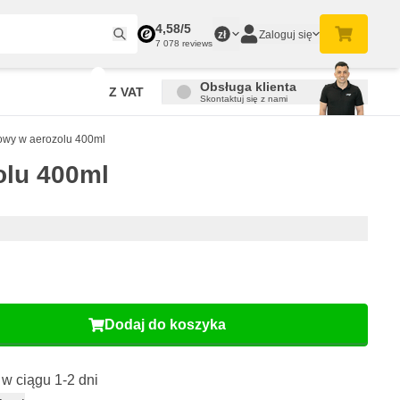
4,58/5
Zaloguj się
zł
7 078 reviews
Obsługa klienta
Z VAT
Skontaktuj się z nami
owy w aerozolu 400ml
olu 400ml
Dodaj do koszyka
w ciągu 1-2 dni