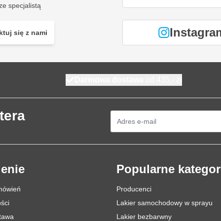
ze specjalistą
Instagra
tuj się z nami
Darmowa dostawa
od 435,- zł
tera
Adres e-mail
enie
Popularne kategor
mówień
Producenci
ści
Lakier samochodowy w sprayu
stawa
Lakier bezbarwny