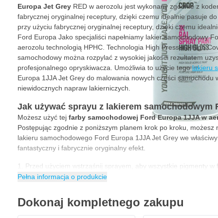
Europa Jet Grey
RED w aerozolu jest wykonany zgodnie z kodem
fabrycznej oryginalnej receptury, dzięki czemu idealnie pasuje d
przy użyciu fabrycznej oryginalnej receptury, dzięki czemu idealn
Ford Europa Jako specjaliści napełniamy lakier samochodowy F
aerozolu technologią HPHC. Technologia High Pressure High Cov
samochodowy można rozpylać z wysokiej jakości rezultatem uz
profesjonalnego opryskiwacza. Umożliwia to użycie tego
lakieru
Europa 1JJA Jet Grey do malowania nowych części samochodu w
niewidocznych napraw lakierniczych.
Jak używać sprayu z lakierem samochodowym 
Możesz użyć tej
farby samochodowej Ford Europa 1JJA w ae
Postępując zgodnie z poniższym planem krok po kroku, możesz
lakieru samochodowego Ford Europa 1JJA Jet Grey we właściwy
fantastyczny i fabrycznie oryginalny efekt.
Przed użyciem wstrząśnij sprayem, aby wszystkie pigmenty w f
Zawsze najpierw spryskaj próbny element, aby sprawdzić kolo
Pełna informacja o produkcie
Trzymaj lakier samochodowy w odległości 30 cm od powierzch
mgiełkę.
Dokonaj kompletnego zakupu
Rozpylaj lakier równomiernie na powierzchni warstwami poprz
Liczba warstw zależy od stopnia krycia koloru. Zazwyczaj wystar