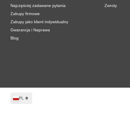
Najczęściej zadawane pytania
Zwroty
Zakupy firmowe
Zakupy jako klient indywidualny
Gwarancja i Naprawa
Blog
Język
PL
CROP Ford Europa 1JJA Jet Grey lak
Wysyłka w ciągu 1-2 dni