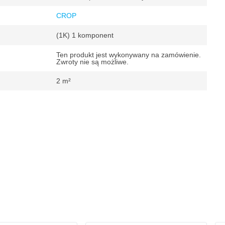
CROP
(1K) 1 komponent
Ten produkt jest wykonywany na zamówienie.
Zwroty nie są możliwe.
2 m²
owy Ford
 m²
owe do montażu po ok. 12 godzinach, Można malować ponownie po ok.