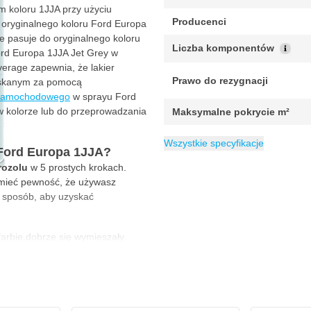
 koloru 1JJA przy użyciu
Producenci
o oryginalnego koloru Ford Europa
ie pasuje do oryginalnego koloru
Liczba komponentów
ord Europa 1JJA Jet Grey w
erage zapewnia, że lakier
Prawo do rezygnacji
yskanym za pomocą
 samochodowego
w sprayu Ford
 kolorze lub do przeprowadzania
Maksymalne pokrycie m²
Minimalne pokrycie m²
Zawartość
Czas schnięcia w 20°C
Kategoria
Lakier samochod
400 ml
1.5
Got
Wszystkie specyfikacje
Ford Europa 1JJA?
rozolu
w 5 prostych krokach.
 mieć pewność, że używasz
 sposób, aby uzyskać
arbie dobrze się wymieszały.
r przed rozpoczęciem pracy.
ni, aby uzyskać odpowiednią
ecznymi, wykonując płynne ruchy.
czają 3 warstwy. Zachowaj 5-