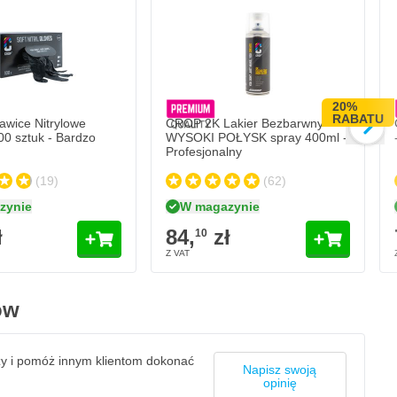
ce Nitrylowe Czarne - 100 sztuk - Bardzo Mocne
ynie
Dodaj do koszyka
20%
RABATU
wice Nitrylowe
CROP 2K Lakier Bezbarwny
00 sztuk - Bardzo
WYSOKI POŁYSK spray 400ml -
Profesjonalny
(19)
(62)
zynie
W magazynie
ł
84,
zł
10
ów
zy i pomóż innym klientom dokonać
Napisz swoją
opinię