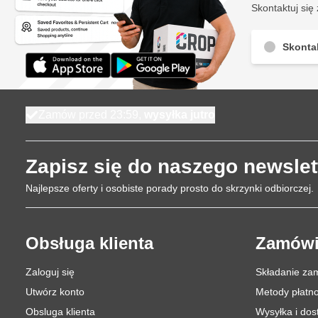
Skontaktuj się 
Skontak
Zamów przed 23:59,
wysyłka jutro
Zapisz się do naszego newslet
Najlepsze oferty i osobiste porady prosto do skrzynki odbiorczej.
Obsługa klienta
Zamówi
Zaloguj się
Składanie za
Utwórz konto
Metody płatno
Obsluga klienta
Wysyłka i do