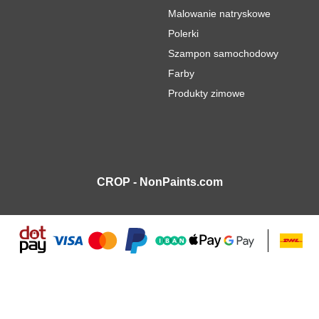
Malowanie natryskowe
Polerki
Szampon samochodowy
Farby
Produkty zimowe
CROP - NonPaints.com
ier samochodowy w aerozolu 400ml
93,