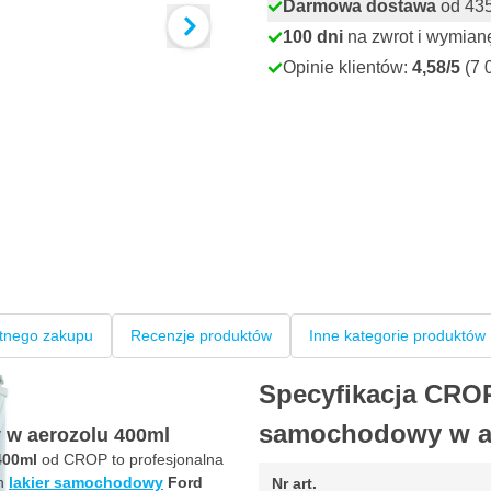
Darmowa dostawa
od 435,
100 dni
na zwrot i wymian
Opinie klientów:
4,58/5
(7 
tnego zakupu
Recenzje produktów
Inne kategorie produktów
Specyfikacja CROP
samochodowy w a
 w aerozolu 400ml
00ml
od CROP to profesjonalna
en
lakier samochodowy
Ford
Nr art.