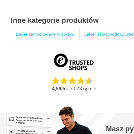
Spray ma specjalną dyszę zapewniającą profesjonalny wzór 
Ta powłoka bazowa może być pokryta lakierem bezbarwnym
Inne kategorie produktów
Lakier samochodowy w sprayu
Lakier samochodowy wedł
4,58/5
z
7 078
opinie
Masz py