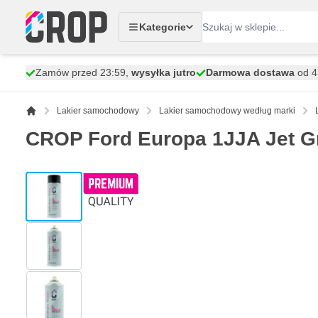
Przejdź do treści
Kategorie
Zamów przed 23:59,
wysyłka jutro
Darmowa dostawa
od 43
Lakier samochodowy
Lakier samochodowy według marki
CROP Ford Europa 1JJA Jet G
View larger image
View larger image
View larger image