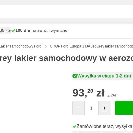
5,- zł
100 dni
na zwrot i wymianę
Lakier samochodowy Ford
CROP Ford Europa 1JJA Jet Grey lakier samochod
rey lakier samochodowy w aeroz
Wysyłka w ciągu 1-2 dni
93,
zł
20
Z VAT
Ilość
Zamówione teraz, wysyłka 