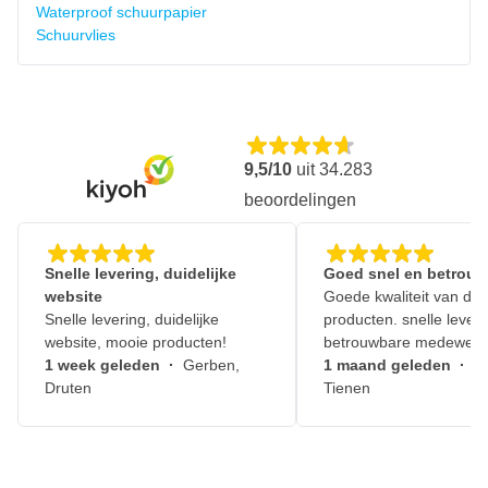
Waterproof schuurpapier
Schuurvlies
9,5/10
uit
34.283
beoordelingen
Snelle levering, duidelijke
Goed snel en betrouw
website
Goede kwaliteit van de
Snelle levering, duidelijke
producten. snelle leveri
website, mooie producten!
betrouwbare medewerk
1 week geleden
·
Gerben,
1 maand geleden
·
J
Druten
Tienen