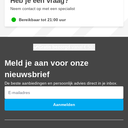
Heb je een vraag?
Neem contact op met een specialist
Bereikbaar tot 21:00 uur
100 dagen
Gratis bezorgd
vanaf € 50,-
morgen bezorgd
Meld je aan voor onze
nieuwsbrief
De beste aanbiedingen en persoonlijk advies direct in je inbox.
E-mailadres
Aanmelden