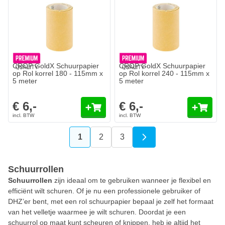
CROP GoldX Schuurpapier
CROP GoldX Schuurpapier
op Rol korrel 180 - 115mm x
op Rol korrel 240 - 115mm x
5 meter
5 meter
€ 6,-
€ 6,-
1
2
3
U lees momenteel pagina
Pagina
Pagina
Schuurrollen
Schuurrollen
zijn ideaal om te gebruiken wanneer je flexibel en
efficiënt wilt schuren. Of je nu een professionele gebruiker of
DHZ’er bent, met een rol schuurpapier bepaal je zelf het formaat
van het velletje waarmee je wilt schuren. Doordat je een
schuurrol op maat kunt scheuren of knippen, heb je altijd het