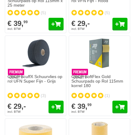
Schuurpads op Rol 115mm x
rol VFN Fijn - Rood
25 meter
(5)
(5)
€ 39,
€ 29,-
99
CROP ScuffX Schuurvlies op
CROP SoftFlex Gold
rol UFN Super Fijn - Grijs
Schuurpads op Rol 115mm
korrel 180
(3)
(1)
€ 29,-
€ 39,
99
CROP GoldX Schuurpapier op Rol 70mm - 25 meter
CROP GoldX Schuurpapier op Ro
€ 15,-
€ 6,-
Op voorraad
Op voorraad