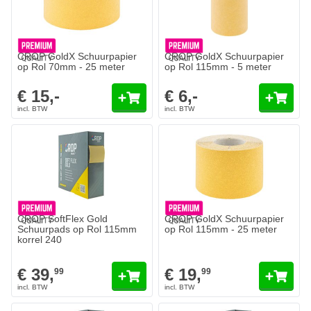
Aantal
Aantal
Korrelgrofte
Korrelgrofte
In mijn winkelwagen
In mijn wi
CROP GoldX Schuurpapier
CROP GoldX Schuurpapier
op Rol 70mm - 25 meter
op Rol 115mm - 5 meter
€ 15,-
€ 6,-
CROP GoldX Schuurpapier op Ro
€ 19,
99
Op voorraad
Aantal
Korrelgrofte
In mijn wi
CROP SoftFlex Gold
CROP GoldX Schuurpapier
Schuurpads op Rol 115mm
op Rol 115mm - 25 meter
korrel 240
€ 39,
€ 19,
99
99