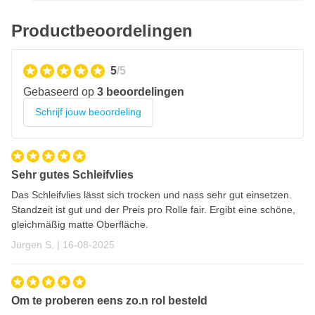
Productbeoordelingen
5
/5
Gebaseerd op
3 beoordelingen
Schrijf jouw beoordeling
Sehr gutes Schleifvlies
Das Schleifvlies lässt sich trocken und nass sehr gut einsetzen.
Standzeit ist gut und der Preis pro Rolle fair. Ergibt eine schöne,
gleichmäßig matte Oberfläche.
16 augustus 2025
Jürgen S. |
16-08-2025
Om te proberen eens zo.n rol besteld