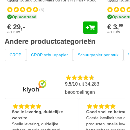
CROP ScuffX Schuurvlies op rol VFN Fijn - Rood
CROP ScuffX
(5)
Op voorraad
Op voor
€ 29,-
€ 3,
99
Andere productcategorieën
CROP
CROP schuurpapier
Schuurpapier per stuk
9,5/10
uit
34.283
beoordelingen
Snelle levering, duidelijke
Goed snel en betrouw
website
Goede kwaliteit van de
Snelle levering, duidelijke
producten. snelle leveri