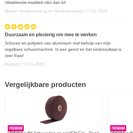
Uitstekende kwaliteit niks dan lof
17 januari 2025
Mulder Houtbewerking en Meubelmakerij |
17-01-2025
Duurzaam en plezierig om mee te werken
Schuren en polijsten van aluminium met behulp van mijn
regelbare schuurmachine. Is een genot en het eindresultaat is
zeer fraai!
17 januari 2025
Richard |
17-01-2025
Vergelijkbare producten