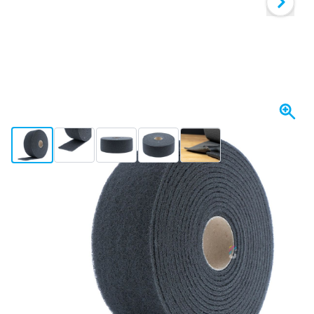
View larger image
View larger image
View larger image
View larger image
View larger image
+2
Op voorraad
Uitvoering
CROP ScuffX Schuurvlies op rol UFN Super Fijn - Grijs
€ 29,-
incl. BTW
Aantal
In mijn winkelwagen