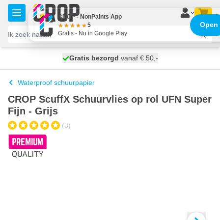
Ga naar de inhoud
CROP - NonPaints App
Open
5
Gratis - Nu in Google Play
100 dagen
Gratis bezorgd
vanaf € 50,-
morgen bezorgd
Waterproof schuurpapier
CROP ScuffX Schuurvlies op rol UFN Super
Fijn - Grijs
(3)