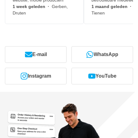
website, mooie producten!
betrouwbare medewerk
1 week geleden
·
Gerben,
1 maand geleden
·
J
Druten
Tienen
E-mail
WhatsApp
Instagram
YouTube