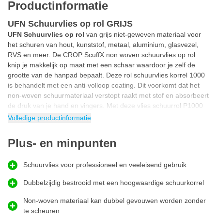
Productinformatie
UFN Schuurvlies op rol GRIJS
UFN Schuurvlies op rol
van grijs niet-geweven materiaal voor
het schuren van hout, kunststof, metaal, aluminium, glasvezel,
RVS en meer. De CROP ScuffX non woven schuurvlies op rol
knip je makkelijk op maat met een schaar waardoor je zelf de
grootte van de hanpad bepaalt. Deze rol schuurvlies korrel 1000
is behandelt met een anti-volloop coating. Dit voorkomt dat het
non-woven schuurmateriaal verstopt raakt met stof en absorbeert
de druk van je hand en vingers. Met deze vlies schuurrol P1000
kan je professioneel wetsanden, kanten, hoeken, gaten en
Volledige productinformatie
oppervlakken super glad schuren met een ultra fijn gematteerd
kraspatroon.
Plus- en minpunten
Rondingen schuren
Wil jij rondingen schuren zodat ook ronde vormen mooi
Schuurvlies voor professioneel en veeleisend gebruik
geschuurd kunnen worden? Deze UFN schuurvlies op rol van
CROP past zich door het non-woven materiaal aan naar het
Dubbelzijdig bestrooid met een hoogwaardige schuurkorrel
oppervlak dat je wilt schuren. Het niet-geweven vlies volgt het te
Non-woven materiaal kan dubbel gevouwen worden zonder
schuren oppervlak waardoor rondingen ook mooi gematteerd
te scheuren
kunnen worden. Hierdoor bereik je met dit CROP schuurvlies