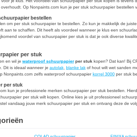
 voor je klus. Het voordeel van schuurpapier per stuk kopen is tevens 
 overhoudt. Op Nonpaints.com kun je per stuk schuurpapier bestellen 
schuurpapier bestellen
en om per stuk schuurpapier te bestellen. Zo kun je makkelijk de juiste
ft aan te schaffen. Dit heeft als voordeel wanneer je klus een schuurl
jkomend voordel van schuurpapier per stuk is dat je ook diverse kwali
rpapier per stuk
en en wil je
waterproof schuurpapier
per stuk
kopen? Dat kan! Bij CR
e. Dit is ideaal wanneer je
autolak
,
blanke lak
of hout wilt wet sanden me
 op Nonpaints.com zelfs waterproof schuurpapier
korrel 3000
per stuk be
r per stuk
com kun je professionele merken schuurpapier per stuk bestellen. Hier
schuurpapier per stuk wilt kopen. Online kies je uit professioneel sch
stel vandaag jouw merk schuurpapier per stuk en ontvang deze de volg
gorieën
COLAD schuurpapier
FINIXA schuu