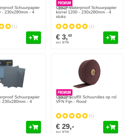
rproof Schuurpapier
CROP Waterproof Schuurpapier
0 - 230x280mm - 4
korrel 1200 - 230x280mm - 4
stuks
(1)
(1)
€ 3,
40
rproof Schuurpapier
CROP ScuffX Schuurvlies op rol
 - 230x280mm - 4
VFN Fijn - Rood
(5)
€ 29,-