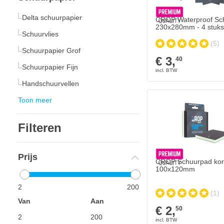
Delta schuurpapier
CROP Waterproof Sc
230x280mm - 4 stuks
Schuurvlies
(5)
Schuurpapier Grof
€ 3,
40
Schuurpapier Fijn
Handschuurvellen
Toon meer
Filteren
Prijs
CROP Schuurpad korr
100x120mm
2
200
(1)
Van
Aan
€ 2,
50