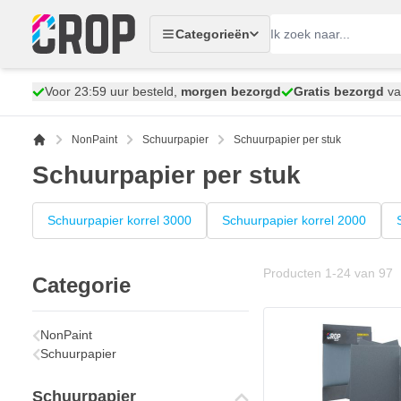
Ga naar de inhoud
Categorieën
Voor 23:59 uur besteld,
morgen bezorgd
Gratis bezorgd
va
NonPaint
Schuurpapier
Schuurpapier per stuk
Schuurpapier per stuk
Schuurpapier korrel 3000
Schuurpapier korrel 2000
Producten
1
-
24
van
97
Categorie
CROP Waterproof Schu
€ 3,
40
NonPaint
Op voorraad
Schuurpapier
Aantal
Korrelgrofte
Schuurpapier