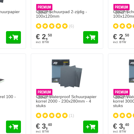
huurpapier
CROP Schuurpad 2-zijdig -
CROP Schu
100x120mm
100x120
(6)
€ 2,
€ 2,
50
50
el 100 -
CROP Waterproof Schuurpapier
CROP Wate
korrel 2000 - 230x280mm - 4
korrel 300
stuks
stuks
(1)
€ 3,
€ 3,
40
40