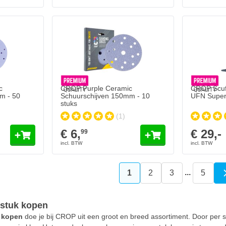
Schuurschijven 150mm - 50 stuks
CROP Purple Ceramic Schuurschijven 150mm - 10 s
€ 6,
99
Op voorraad
Aantal
Korrelgrofte
In mijn winkelwagen
In mijn winkelwagen
c
CROP Purple Ceramic
CROP Scuff
m - 50
Schuurschijven 150mm - 10
UFN Super F
stuks
(1)
€ 6,
€ 29,-
99
...
1
2
3
5
U lees momenteel pagina
Pagina
Pagina
Pagin
 stuk kopen
k kopen
doe je bij CROP uit een groot en breed assortiment. Door per s