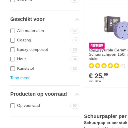
CROP Purple Ceramic 
€ 25,
99
Geschikt voor
Op voorraad
Alle materialen
44
Aantal
Korrelgrofte
Coating
4
Epoxy composiet
30
CROP Purple Cerami
Schuurschijven 150m
stuks
Hout
34
(1)
Kunststof
33
€ 25,
99
Toon meer
Producten op voorraad
Op voorraad
92
Schuurpapier per
Schuurpapier per stu