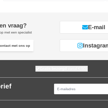
een vraag?
E-mail
p met een specialist
Instagra
ontact met ons op
Gratis bezorgd
vanaf € 50,-
rief
E-mailadres