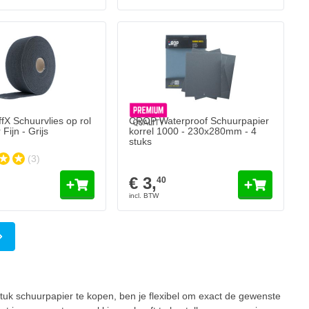
tuks
X Schuurvlies op rol
CROP Waterproof Schuurpapier
ijn - Grijs
korrel 1000 - 230x280mm - 4
stuks
(3)
€ 3,
40
a
tuk schuurpapier te kopen, ben je flexibel om exact de gewenste