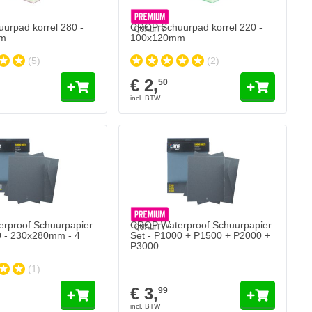
urpad korrel 280 -
CROP Schuurpad korrel 220 -
mm
100x120mm
(5)
(2)
€ 2,
50
rproof Schuurpapier
CROP Waterproof Schuurpapier
0 - 230x280mm - 4
Set - P1000 + P1500 + P2000 +
P3000
(1)
€ 3,
99