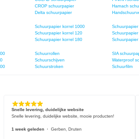
CROP schuurpapier
Hamach schu
Delta schuurpapier
Handschuurve
Schuurpapier korrel 1000
Schuurpapier 
Schuurpapier korrel 120
Schuurpapier 
Schuurpapier korrel 180
Schuurpapier 
600
Schuurrollen
SIA schuurpa
80
Schuurschijven
Waterproof s
800
Schuurstroken
Schuurfilm
Snelle levering, duidelijke website
Snelle levering, duidelijke website, mooie producten!
1 week geleden
·
Gerben, Druten