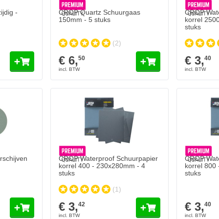
jdig -
CROP Quartz Schuurgaas
CROP Wate
150mm - 5 stuks
korrel 250
stuks
(2)
€ 6,
€ 3,
50
40
chijven 150mm - 2 stuks
In mijn winkelwagen
schijven
CROP Waterproof Schuurpapier
CROP Wate
korrel 400 - 230x280mm - 4
korrel 800
stuks
stuks
(1)
€ 3,
€ 3,
42
40