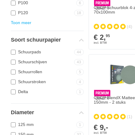
P100
6
CROP Schuurblok 4-zi
70x100mm
P120
18
Toon meer
(4)
€ 2,
95
Soort schuurpapier
Schuurpads
44
CROP BlendX Matteers
Schuurschijven
€ 9,-
43
Op voorraad
Schuurrollen
5
Aantal
Korrelgrofte
Schuurstroken
4
Delta
1
CROP BlendX Matteer
150mm - 2 stuks
Diameter
(1)
125 mm
1
€ 9,-
150 mm
37