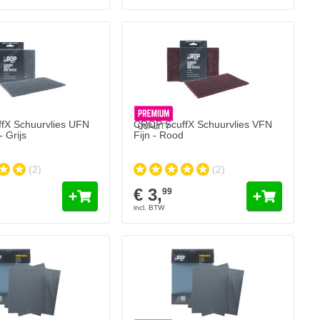
fX Schuurvlies UFN
CROP ScuffX Schuurvlies VFN
- Grijs
Fijn - Rood
(2)
(2)
€ 3,
99