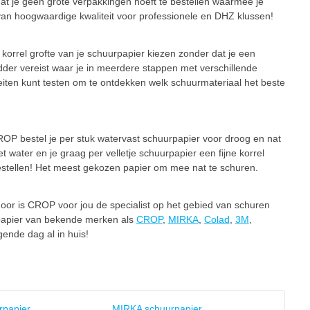
dat je geen grote verpakkingen hoeft te bestellen waarmee je
van hoogwaardige kwaliteit voor professionele en DHZ klussen!
 korrel grofte van je schuurpapier kiezen zonder dat je een
adder vereist waar je in meerdere stappen met verschillende
teiten kunt testen om te ontdekken welk schuurmateriaal het beste
OP bestel je per stuk watervast schuurpapier voor droog en nat
t water en je graag per velletje schuurpapier een fijne korrel
stellen! Het meest gekozen papier om mee nat te schuren.
door is CROP voor jou de specialist op het gebied van schuren
uurpapier van bekende merken als
CROP
,
MIRKA
,
Colad
,
3M
,
ende dag al in huis!
rpapier
MIRKA schuurpapier