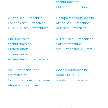
schuurmachine
FLEX schuurmachines
Giraffe schuurmachine
Handpalmschuurmachine
Langnek schuurmachine
Kleine schuurmachine
HAMACH schuurmachines
Multischuurmachine
Pneumatische
RUPES schuurmachines
schuurmachine
Satineermachine
Professionele
Schuurmachine 150mm
schuurmachine
Roterende schuurmachine
Schuurmachine met
Wandschuurmachine
stofafzuiging
MIRKA LEROS
Schuurmachine onderdelen
wandschuurmachine
Vlakschuurmachine