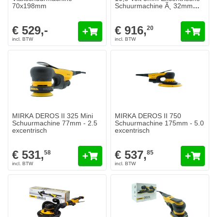
70x198mm
Schuurmachine Ã¸ 32mm
SPOTREPAIR
€ 529,-
€ 916,
20
MIRKA DEROS II 325 Mini
MIRKA DEROS II 750
Schuurmachine 77mm - 2.5
Schuurmachine 175mm - 5.0
excentrisch
excentrisch
€ 531,
€ 537,
58
85