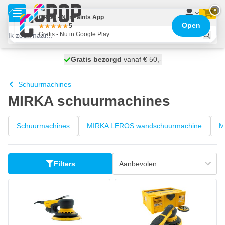
Ga naar de inhoud
×
CROP - NonPaints App
Open
5
Gratis - Nu in Google Play
100 dagen
Gratis bezorgd
vanaf € 50,-
morgen bezorgd
Schuurmachines
MIRKA schuurmachines
Schuurmachines
MIRKA LEROS wandschuurmachine
M
Filters