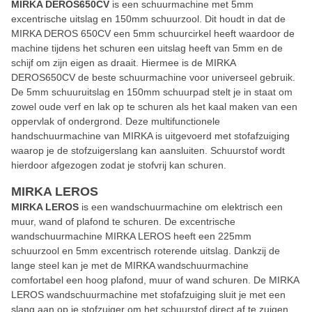
MIRKA DEROS650CV
is een schuurmachine met 5mm
excentrische uitslag en 150mm schuurzool. Dit houdt in dat de
MIRKA DEROS 650CV een 5mm schuurcirkel heeft waardoor de
machine tijdens het schuren een uitslag heeft van 5mm en de
schijf om zijn eigen as draait. Hiermee is de MIRKA
DEROS650CV de beste schuurmachine voor universeel gebruik.
De 5mm schuuruitslag en 150mm schuurpad stelt je in staat om
zowel oude verf en lak op te schuren als het kaal maken van een
oppervlak of ondergrond. Deze multifunctionele
handschuurmachine van MIRKA is uitgevoerd met stofafzuiging
waarop je de stofzuigerslang kan aansluiten. Schuurstof wordt
hierdoor afgezogen zodat je stofvrij kan schuren.
MIRKA LEROS
MIRKA LEROS
is een wandschuurmachine om elektrisch een
muur, wand of plafond te schuren. De excentrische
wandschuurmachine MIRKA LEROS heeft een 225mm
schuurzool en 5mm excentrisch roterende uitslag. Dankzij de
lange steel kan je met de MIRKA wandschuurmachine
comfortabel een hoog plafond, muur of wand schuren. De MIRKA
LEROS wandschuurmachine met stofafzuiging sluit je met een
slang aan op je stofzuiger om het schuurstof direct af te zuigen.