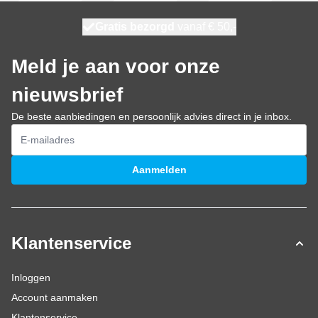
100 dagen
Gratis bezorgd
vanaf € 50,-
morgen bezorgd
Meld je aan voor onze
nieuwsbrief
De beste aanbiedingen en persoonlijk advies direct in je inbox.
E-mailadres
Aanmelden
Klantenservice
Inloggen
Account aanmaken
Klantenservice