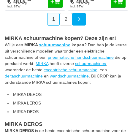
€ 403,
€ 403,
1
2
U lees momenteel pagina
Pagina
MIRKA schuurmachine kopen? Deze zijn er!
Wil je een
MIRKA
schuurmachine
kopen
? Dan heb je de keuze
uit verschillende modellen waaronder een elektrische
schuurmachine of een
pneumatische handschuurmachine
die op
perslucht werkt.
MIRKA
heeft diverse
schuurmachines
,
waaronder de beste
excentrische schuurmachine
, een
deltaschuurmachine
en
wandschuurmachine
. Bij CROP kan je
onderstaande MIRKA schuurmachines kopen:
MIRKA DEROS
MIRKA LEROS
MIRKA DEOS
MIRKA DEROS
MIRKA DEROS
is de beste excentrische schuurmachine voor de