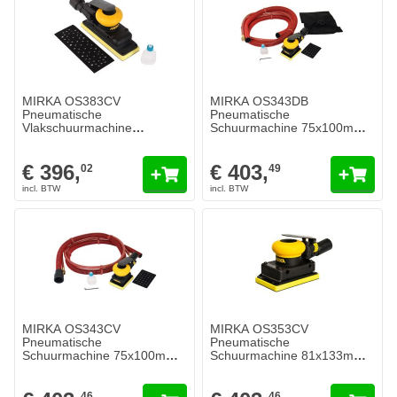
MIRKA OS383CV
MIRKA OS343DB
Pneumatische
Pneumatische
Vlakschuurmachine
Schuurmachine 75x100mm
70x198mm
met stofzak
€ 396,
€ 403,
02
49
MIRKA OS343CV
MIRKA OS353CV
Pneumatische
Pneumatische
Schuurmachine 75x100mm
Schuurmachine 81x133mm
met stofafzuiging
met stofafzuiging
46
46