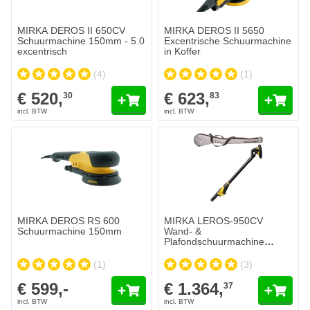
MIRKA DEROS II 650CV
MIRKA DEROS II 5650
Schuurmachine 150mm - 5.0
Excentrische Schuurmachine
excentrisch
in Koffer
(4)
(1)
€ 520,
€ 623,
30
83
MIRKA DEROS RS 600
MIRKA LEROS-950CV
Schuurmachine 150mm
Wand- &
Plafondschuurmachine
225mm - 5mm in tas
(1)
(3)
€ 599,-
€ 1.364,
37