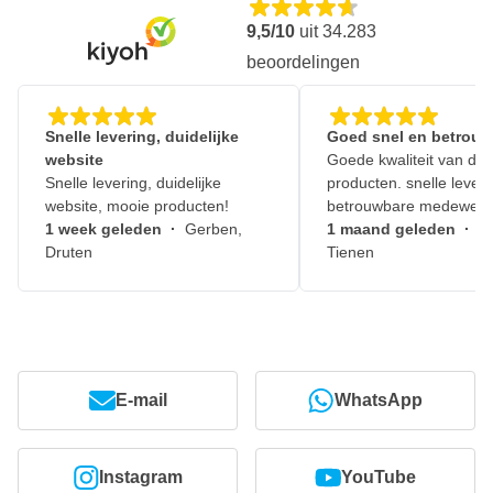
9,5/10
uit
34.283
beoordelingen
Snelle levering, duidelijke
Goed snel en betrouw
website
Goede kwaliteit van de
Snelle levering, duidelijke
producten. snelle leveri
website, mooie producten!
betrouwbare medewerk
1 week geleden
·
Gerben,
1 maand geleden
·
J
Druten
Tienen
E-mail
WhatsApp
Instagram
YouTube