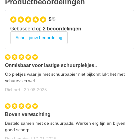
Productbeoordelingen
5
/5
Gebaseerd op
2 beoordelingen
Schrijf jouw beoordeling
Onmisbaar voor lastige schuurplekjes..
Op plekjes waar je met schuurpapier niet bijkomt lukt het met
schuurvlies wel.
29 augustus 2025
Richard |
29-08-2025
Boven verwachting
Besteld samen met de schuurpads. Werken erg fijn en blijven
goed scherp.
17 januari 2025
Roy Langius |
17-01-2025