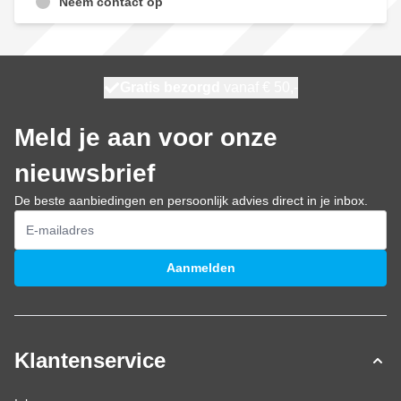
Neem contact op
100 dagen
Gratis bezorgd
vanaf € 50,-
morgen bezorgd
Meld je aan voor onze
nieuwsbrief
De beste aanbiedingen en persoonlijk advies direct in je inbox.
E-mailadres
Aanmelden
Klantenservice