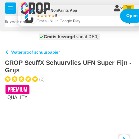
Ga naar de inhoud
CROP - NonPaints App
Open
5
Gratis - Nu in Google Play
100 dagen
Gratis bezorgd
vanaf € 50,-
morgen bezorgd
Waterproof schuurpapier
CROP ScuffX Schuurvlies UFN Super Fijn -
Grijs
(2)