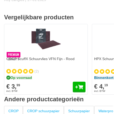
Vergelijkbare producten
CROP ScuffX Schuurvlies VFN Fijn - Rood
HPX Schuurv
(2)
Op voorraad
Binnenkort
€ 3,
€ 4,
99
19
Andere productcategorieën
CROP
CROP schuurpapier
Schuurpapier
Waterpro