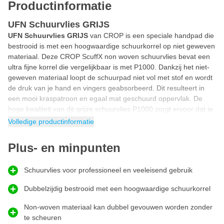
Productinformatie
UFN Schuurvlies GRIJS
UFN Schuurvlies GRIJS
van CROP is een speciale handpad die
bestrooid is met een hoogwaardige schuurkorrel op niet geweven
materiaal. Deze CROP ScuffX non woven schuurvlies bevat een
ultra fijne korrel die vergelijkbaar is met P1000. Dankzij het niet-
geweven materiaal loopt de schuurpad niet vol met stof en wordt
de druk van je hand en vingers geabsorbeerd. Dit resulteert in
een mooi kraspatroon en egaal mat geschuurd oppervlak. De
hoge kwaliteit van dit grijze schuurvlies P1000 zorgt ervoor dat je
veilig hout, metaal, kunststof, aluminium, glasvezel en andere
Volledige productinformatie
materialen met de hand kunt matteren door fijn te schuren. Met
dit professionele schuurvlies korrel 1000 kan je uitstekend
Plus- en minpunten
wetsanden, kanten, hoeken, gaten en oppervlakken super glad
schuren met een ultra fijn gematteerd kraspatroon.
Schuurvlies voor professioneel en veeleisend gebruik
Schuren met non woven vlies
Het
schuren met non woven vlies
Dubbelzijdig bestrooid met een hoogwaardige schuurkorrel
brengt vele voordelen met
zich mee t.o.v. het gebruik van traditioneel schuurpapier. Het niet-
Non-woven materiaal kan dubbel gevouwen worden zonder
geweven materiaal is als een web waar schuurstof niet in gaat
te scheuren
zitten. Hierdoor blijf je tijdens het schuren genieten van een korrel