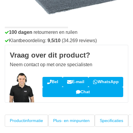
Voor 23:59 uur besteld,
morgen bezorgd
Gratis bezorgd
vanaf € 50,-
100 dagen
retourneren en ruilen
Klantbeoordeling:
9,5/10
(34.269 reviews)
Vraag over dit product?
Neem contact op met onze specialisten
Bel
E-mail
WhatsApp
Chat
Productinformatie
Plus- en minpunten
Specificaties