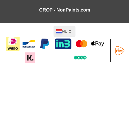
CROP - NonPaints.com
Taal
NL
In mijn winkelwagen