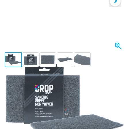
View larger image
View larger image
View larger image
View larger image
View larger image
+4
Op voorraad
Uitvoering
CROP ScuffX Schuurvlies UFN Super Fijn - Grijs
€ 3,
99
incl. BTW
Aantal
In mijn winkelwagen