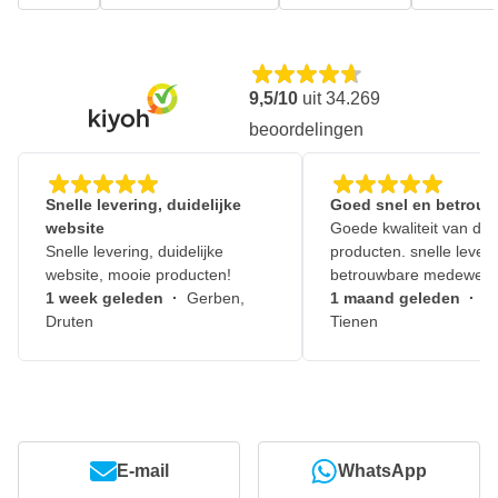
9,5/10
uit
34.269
beoordelingen
Snelle levering, duidelijke
Goed snel en betrouw
website
Goede kwaliteit van de
Snelle levering, duidelijke
producten. snelle leveri
website, mooie producten!
betrouwbare medewerk
1 week geleden
·
Gerben,
1 maand geleden
·
J
Druten
Tienen
E-mail
WhatsApp