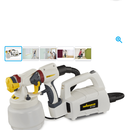
View larger image
View larger image
View larger image
View larger image
View larger image
+2
Spedito oggi
108,
€
58
incl. IVA
Quantità
Aggiungi al Carrello
Ordina entro le 23:59,
spedito oggi
Spedizione gratuita
da 150,- €