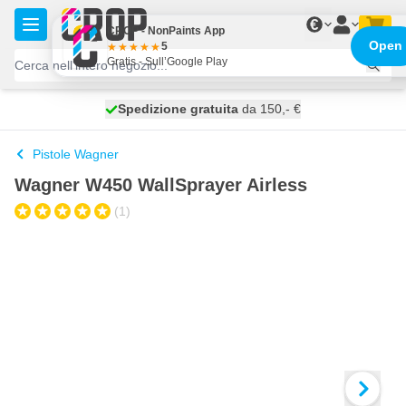
Salta al contenuto
€
CROP - NonPaints App
Open
5
Gratis - Sull’Google Play
Spedizione gratuita
100 giorni
spedito oggi
da 150,- €
Pistole Wagner
Wagner W450 WallSprayer Airless
(1)