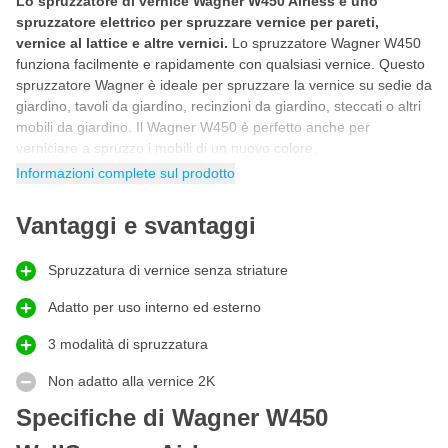
Lo spruzzatore di vernice Wagner W450 Airless è uno
spruzzatore elettrico per spruzzare vernice per pareti,
vernice al lattice e altre vernici.
Lo spruzzatore Wagner W450
funziona facilmente e rapidamente con qualsiasi vernice. Questo
spruzzatore Wagner è ideale per spruzzare la vernice su sedie da
giardino, tavoli da giardino, recinzioni da giardino, steccati o altri
mobili da giardino. Il Wagner W450 è perfetto anche per
verniciare a spruzzo i mobili di un nuovo colore.
Informazioni complete sul prodotto
Spruzzatore di vernice
Il Paint Sprayer è uno spruzzatore di vernice airless per
Vantaggi e svantaggi
spruzzare elettricamente la vernice con un risultato opaco e
senza striature.
Lo spruzzatore Wagner W450 è ideale per
Spruzzatura di vernice senza striature
spruzzare da soli la vernice airless. Con questo spruzzatore
elettrico è possibile verniciare sempre senza striature, senza
Adatto per uso interno ed esterno
versare la vernice e senza schizzi. Grazie allo spruzzatore di
vernice, si lavora più velocemente, in modo più professionale e
3 modalità di spruzzatura
più bello che con un rullo e un pennello tradizionali.
Non adatto alla vernice 2K
Per cosa può essere utilizzato lo spruzzatore Wagner
W450 WallSprayer?
Specifiche di Wagner W450
Lo spruzzatore Wagner WallSprayer W450 è adatto per
spruzzare la vernice sui mobili da giardino, sulla recinzione del