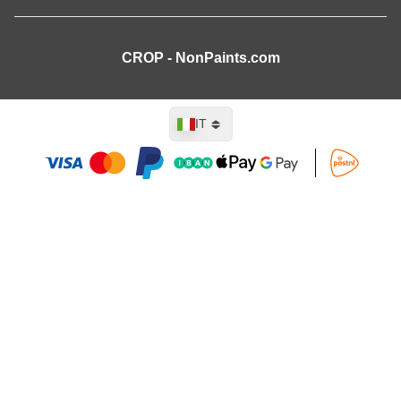
CROP - NonPaints.com
Lingua
IT
Aggiungi al Carrello