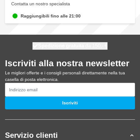
Contatta un nostro specialista
Raggiungibili fino alle 21:00
Spedizione gratuita
100 giorni
spedito oggi
da 150,- €
Iscriviti alla nostra newsletter
Le migliori offerte e i consigli personali direttamente nella tua
casella di posta elettronica.
Indirizzo email
Iscriviti
Servizio clienti