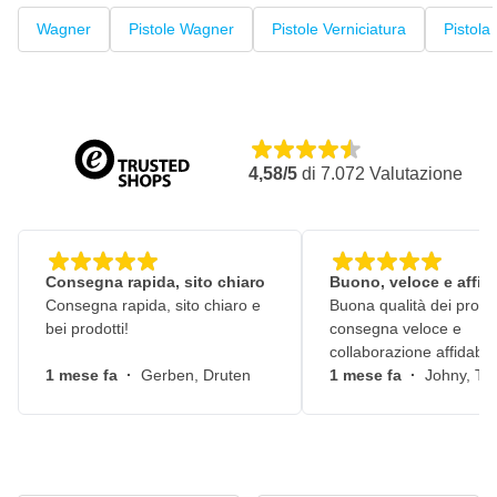
Wagner
Pistole Wagner
Pistole Verniciatura
Pistola
4,58/5
di
7.072
Valutazione
Consegna rapida, sito chiaro
Buono, veloce e affid
Consegna rapida, sito chiaro e
Buona qualità dei prodot
bei prodotti!
consegna veloce e
collaborazione affidabile
1 mese fa
·
Gerben, Druten
1 mese fa
·
Johny, Ti