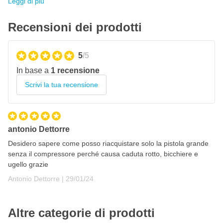
Leggi di più
Recensioni dei prodotti
5
/5
In base a
1 recensione
Scrivi la tua recensione
antonio Dettorre
Desidero sapere come posso riacquistare solo la pistola grande
senza il compressore perché causa caduta rotto, bicchiere e
ugello grazie
29 gennaio 2024
Antonio Dettorre |
29/01/24
Altre categorie di prodotti