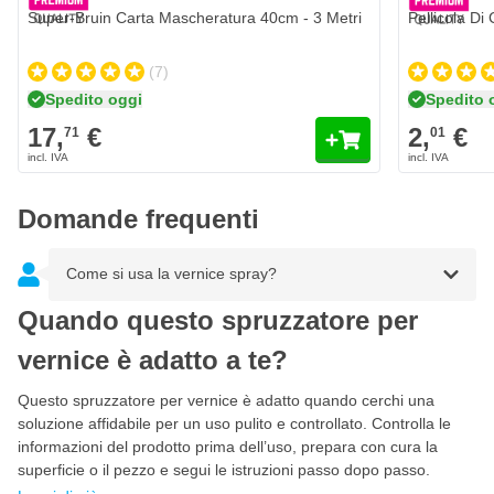
3 modalità di spruzzatura: regolazione autonoma della
Super-Bruin Carta Mascheratura 40cm - 3 Metri
Pellicola Di
quantità di spruzzo
Ugello I-spray brevettato per una migliore nebulizzazione
(7)
Tracolla di alta qualità per un trasporto confortevole
Spedito oggi
Spedito 
Larghezza di spruzzo regolabile
17,
€
2,
€
71
01
Serbatoio della vernice: 1,3 litri
Consumo: 14 litri all'ora
Domande frequenti
Capacità di spruzzo: 130 watt
Consumo di energia: 460 watt
Come si usa la vernice spray?
Lunghezza del tubo flessibile: 1,8 metri
Quando questo spruzzatore per
Cavo di alimentazione: 2 metri
vernice è adatto a te?
Questo spruzzatore per vernice è adatto quando cerchi una
soluzione affidabile per un uso pulito e controllato. Controlla le
informazioni del prodotto prima dell’uso, prepara con cura la
superficie o il pezzo e segui le istruzioni passo dopo passo.