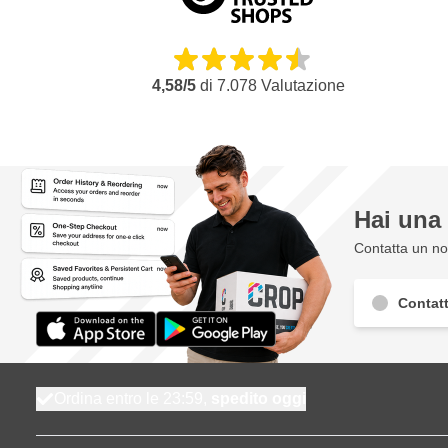
caratteristiche di tutto rispetto. Vorremmo elencarle per voi!
Pompa a pistone airless per progetti di medie e grandi dimen
Airless ad alta efficienza
: tecnologia innovativa per una sp
4,58/5
di
7.078
Valutazione
prestazioni ottimali in condizioni di pressione ridotta del sist
Meno overspray
: la pressione ridotta porta a un getto più m
un minore overspray.
Massimo controllo
: il bordo leggermente affilato consente d
caso di sovrapposizione dei getti.
Hai un
Minore fatica
: la pressione ridotta del sistema comporta un 
minore forza sul grilletto.
Contatta un nos
Maggiore durata
: la minore pressione di spruzzatura riduce 
Consumo di energia: 600 watt
Contatt
Lunghezza del tubo flessibile: 15 metri
Capacità: 1,5 litri/min.
Pistola: metallo
Ordina entro le 23:59,
spedito oggi
Peso: 13 kg
Dimensioni: 52 x 79 x 41 cm (lxhxp)