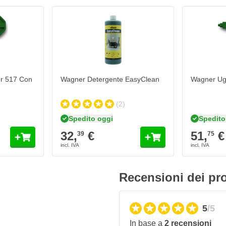
r 517 Con
Wagner Detergente EasyClean
Wagner Ug
ue ugelli di spruzzo. Gli ugelli
zione sono:
(2)
Spedito oggi
Spedito
32,
€
51,
€
 diluente
39
75
on benzene.
acqua.
Recensioni dei pro
5
/5
iluito al 10% con acqua.
In base a
2 recensioni