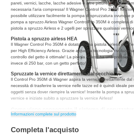
pareti, vernici, lacche, lacche adesive e altre pitture. Con il sist
necessaria l'aria compressa! Il Wagner Control Pro 350M funziona 
possibile utilizzare facilmente la pompa di spruzzatura ovunque pe
pompa a spruzzo Airless Wagner ControlPro 350M è completa di tu
pistola a spruzzo Airless e 2 ugelli per spruzzare qualsiasi vernic
Pistola a spruzzo airless HEA
Il Wagner Control Pro 350M è dotato di una pistola airless con l'
per High Efficiency Airless. Grazie a questa tecnologia rivoluziona
controllo del getto è ottimale! La pistola Airless ha una pressione 
invece di 250 bar, con un getto perfetto!
Spruzzate la vernice direttamente dal secchio!
Il Control Pro 350M di Wagner aspira la vernice direttamente dal 
necessità di trasferire la vernice nelle tazze ed è quindi ideale p
oggetti senza dover riempire la vernice! Inserite la pompa a spru
vernice e iniziate subito a spruzzare la vernice Airless!
Come viene consegnato il sistema di spruzzatur
Informazioni complete sul prodotto
Pro 350M?
Il sistema di spruzzatura airless Wagner ControlPro 350 è un si
Completa l'acquisto
iniziare subito a spruzzare qualsiasi vernice o lacca. La pompa d