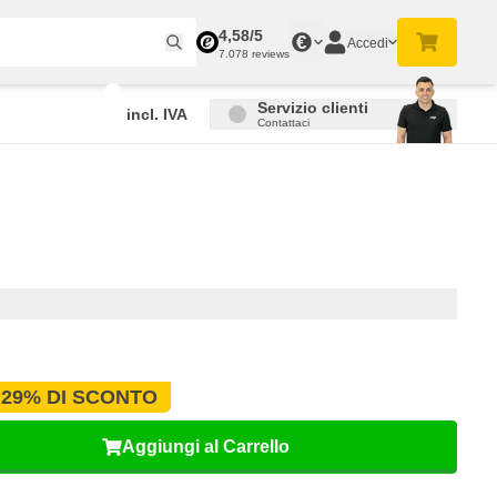
4,58/5
€
Accedi
7.078 reviews
Servizio clienti
incl. IVA
Contattaci
29% DI SCONTO
Aggiungi al Carrello