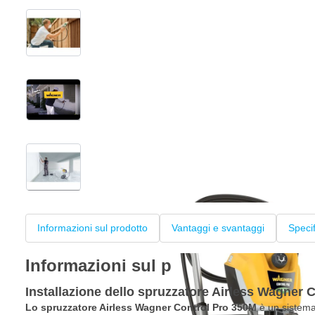
View larger image
View larger image
View larger image
+4
Informazioni sul prodotto
Vantaggi e svantaggi
Speci
Informazioni sul prodotto
Installazione dello spruzzatore Airless Wagner
Lo spruzzatore Airless Wagner Control Pro 350M
è un sistema 