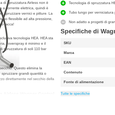
ema di spruzzatura Airless non è
Tecnologia di spruzzatura 
a corrente elettrica, quindi è
Tubo lungo per verniciatura 
r spruzzare vernici e pitture. La
bo flessibile ad alta pressione,
Non adatto a progetti di gra
e o lacca!
Specifiche di Wag
esclusiva tecnologia HEA. HEA sta
SKU
ria, l'overspray è minimo e il
di spruzzatura di soli 110 bar
Marca
EAN
secchio. Questo elimina la
Contenuto
er spruzzare grandi quantità o
zzo direttamente nel secchio della
Fonte di alimentazione
Confezione
Peso
Consumo d'aria
Modello
Applicazione
Categoria
13 kg
Airless
Aerografi Per Riv
1 pezzo
HEA
1.5 l/min
a Airless Wagner Control
Tutte le specifiche
stema completo che consente di
i spruzzatura Wagner è fornita di