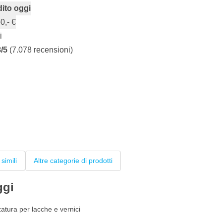
ito oggi
0,- €
i
8/5
(7.078 recensioni)
 simili
Altre categorie di prodotti
ggi
zatura per lacche e vernici