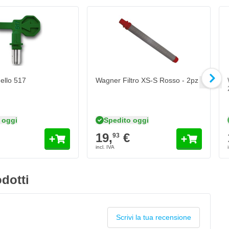
ello 517
Wagner Filtro XS-S Rosso - 2pz
 oggi
Spedito oggi
19,
€
93
dotti
Scrivi la tua recensione