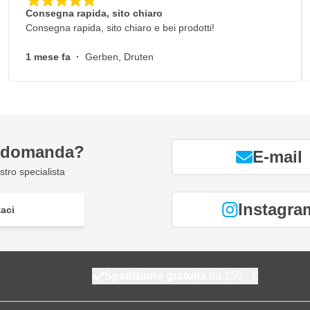
Consegna rapida, sito chiaro
Consegna rapida, sito chiaro e bei prodotti!
sioni.
ruzzatura con controllo e
1 mese fa
·
Gerben, Druten
ema.
orbido e controllabile e quindi a
i ottenere una finitura migliore in
a domanda?
E-mail
minore rinculo della pistola e una
tro specialista
le sollecitazioni sul sistema.
Instagra
aci
Spedizione gratuita
da 150,- €