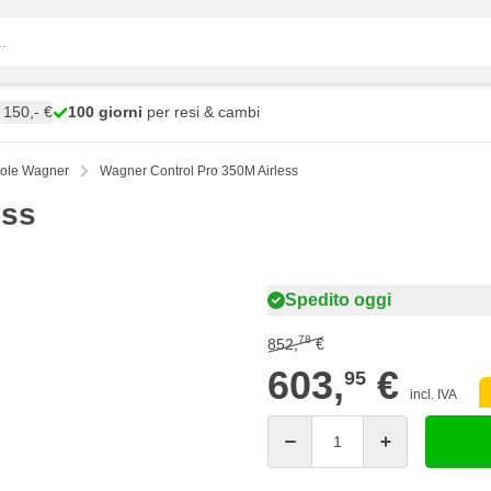
150,- €
100 giorni
per resi & cambi
tole Wagner
Wagner Control Pro 350M Airless
ess
Spedito oggi
78
852,
€
603,
€
95
incl. IVA
Quantità