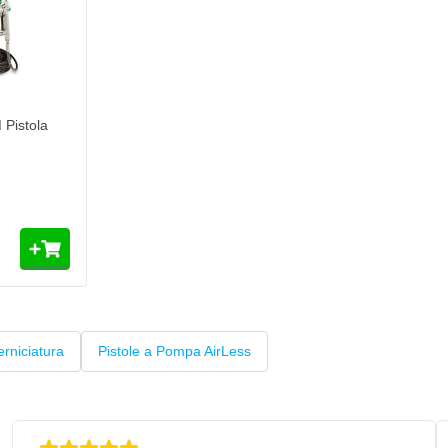
te il sistema di spruzzatura
ne in ottime condizioni ed è
ol Pro 350M, si consiglia di
Pistola
 e non di nuovo nell'acqua pulita.
 o detergente EasyClean. Non
ificare intasamenti dovuti
rol Pro 350M
e, grandi locali e utenti esperti.
zatore è adatto a molti lavori di
li HEA, la nebbia di spruzzatura è
erniciatura
Pistole a Pompa AirLess
risultato finale è incredibilmente
 ControlPro 350M
essionale che vanta