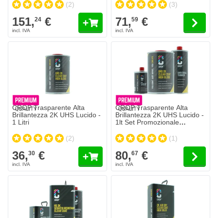
(2)
(3)
151,
€
71,
€
24
59
Il prezzo dipende dalle opzioni sc
CROP Trasparente Alta
CROP Trasparente Alta
Brillantezza 2K UHS Lucido -
Brillantezza 2K UHS Lucido -
1 Litri
1lt Set Promozionale
Completo
(2)
(1)
36,
€
80,
€
30
67