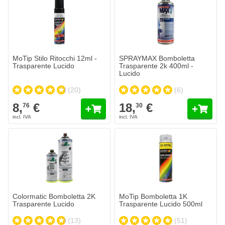
MoTip Stilo Ritocchi 12ml -
SPRAYMAX Bomboletta
Trasparente Lucido
Trasparente 2k 400ml -
Lucido
(20)
(6)
8,
€
18,
€
76
30
Colormatic Bomboletta 2K Trasparente Lucido
18,
€
75
Spedito oggi
Quantità
Contenuto
Aggiungi al Carrello
Colormatic Bomboletta 2K
MoTip Bomboletta 1K
Trasparente Lucido
Trasparente Lucido 500ml
(13)
(51)