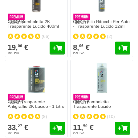
CROP Bomboletta 2K
CROP Stilo Ritocchi Per Auto
Trasparente Lucido 400ml
- Trasparente Lucido 12ml
(66)
(2)
19,
€
8,
€
06
06
CROP Trasparente
CROP Bomboletta
Antigraffio 2K Lucido - 1 Litro
Trasparente Lucido
(9)
(10)
33,
€
11,
€
27
50