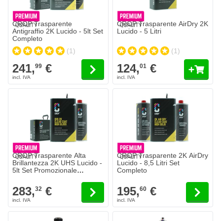
Il prezzo dipende dalle opzioni scelte nella pagina del prodotto.
CROP Trasparente
CROP Trasparente AirDry 2K
Antigraffio 2K Lucido - 5lt Set
Lucido - 5 Litri
Completo
(1)
(1)
241,
€
124,
€
99
01
Il prezzo dipende dalle opzioni scelte nella pagina del prodotto.
Il prezzo dipende dalle opzioni sc
CROP Trasparente Alta
CROP Trasparente 2K AirDry
Brillantezza 2K UHS Lucido -
Lucido - 8,5 Litri Set
5lt Set Promozionale
Completo
Completo
283,
€
195,
€
32
60