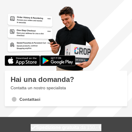
Hai una domanda?
Contatta un nostro specialista
Contattaci
Spedizione gratuita
100 giorni
spedito oggi
da 150,- €