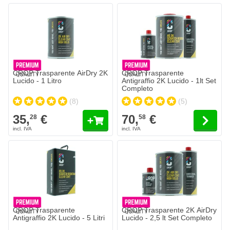
Il prezzo dipende dalle opzioni sc
CROP Trasparente AirDry 2K
CROP Trasparente
Lucido - 1 Litro
Antigraffio 2K Lucido - 1lt Set
Completo
(8)
(5)
35,
€
70,
€
28
58
Il prezzo dipende dalle opzioni sc
CROP Trasparente
CROP Trasparente 2K AirDry
Antigraffio 2K Lucido - 5 Litri
Lucido - 2,5 lt Set Completo