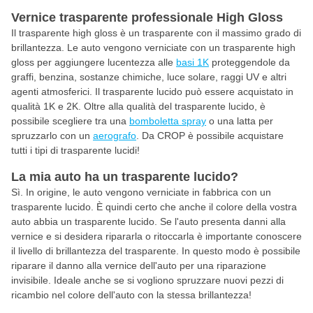
Vernice trasparente professionale High Gloss
Il trasparente high gloss è un trasparente con il massimo grado di
brillantezza. Le auto vengono verniciate con un trasparente high
gloss per aggiungere lucentezza alle
basi 1K
proteggendole da
graffi, benzina, sostanze chimiche, luce solare, raggi UV e altri
agenti atmosferici. Il trasparente lucido può essere acquistato in
qualità 1K e 2K. Oltre alla qualità del trasparente lucido, è
possibile scegliere tra una
bomboletta spray
o una latta per
spruzzarlo con un
aerografo
. Da CROP è possibile acquistare
tutti i tipi di trasparente lucidi!
La mia auto ha un trasparente lucido?
Sì. In origine, le auto vengono verniciate in fabbrica con un
trasparente lucido. È quindi certo che anche il colore della vostra
auto abbia un trasparente lucido. Se l'auto presenta danni alla
vernice e si desidera ripararla o ritoccarla è importante conoscere
il livello di brillantezza del trasparente. In questo modo è possibile
riparare il danno alla vernice dell'auto per una riparazione
invisibile. Ideale anche se si vogliono spruzzare nuovi pezzi di
ricambio nel colore dell'auto con la stessa brillantezza!