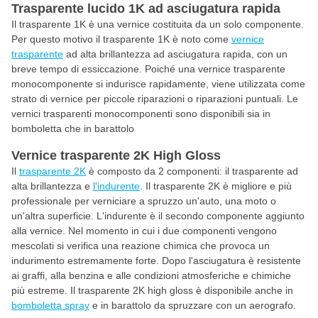
Trasparente lucido 1K ad asciugatura rapida
Il trasparente 1K è una vernice costituita da un solo componente.
Per questo motivo il trasparente 1K è noto come
vernice
trasparente
ad alta brillantezza ad asciugatura rapida, con un
breve tempo di essiccazione. Poiché una vernice trasparente
monocomponente si indurisce rapidamente, viene utilizzata come
strato di vernice per piccole riparazioni o riparazioni puntuali. Le
vernici trasparenti monocomponenti sono disponibili sia in
bomboletta che in barattolo
Vernice trasparente 2K High Gloss
Il
trasparente 2K
è composto da 2 componenti: il trasparente ad
alta brillantezza e
l'indurente
. Il trasparente 2K è migliore e più
professionale per verniciare a spruzzo un'auto, una moto o
un'altra superficie. L'indurente è il secondo componente aggiunto
alla vernice. Nel momento in cui i due componenti vengono
mescolati si verifica una reazione chimica che provoca un
indurimento estremamente forte. Dopo l'asciugatura è resistente
ai graffi, alla benzina e alle condizioni atmosferiche e chimiche
più estreme. Il trasparente 2K high gloss è disponibile anche in
bomboletta spray
e in barattolo da spruzzare con un aerografo.