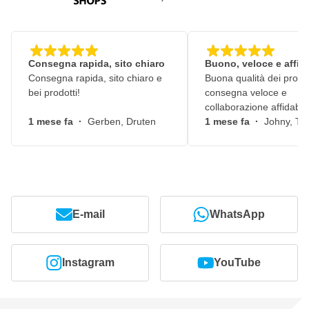
Consegna rapida, sito chiaro
Buono, veloce e affid
Consegna rapida, sito chiaro e
Buona qualità dei prodot
bei prodotti!
consegna veloce e
collaborazione affidabile
1 mese fa
·
Gerben, Druten
1 mese fa
·
Johny, Ti
E-mail
WhatsApp
Instagram
YouTube