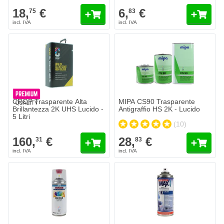
18,
€
6,
€
75
83
MIPA CS90 Trasparente Antigraff
28,
€
83
Spedito oggi
Quantità
Contenuto
Aggiungi a
CROP Trasparente Alta
MIPA CS90 Trasparente
Brillantezza 2K UHS Lucido -
Antigraffio HS 2K - Lucido
5 Litri
(10)
160,
€
28,
€
31
83