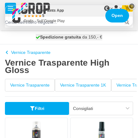
Salta al contenuto
×
€
CROP - NonPaints App
Open
5
Gratis - Sull’Google Play
Spedizione gratuita
100 giorni
spedito oggi
da 150,- €
Vernice Trasparente
Vernice Trasparente High
Gloss
Vernice Trasparente
Vernice Trasparente 1K
Vernice Tr
Filtri