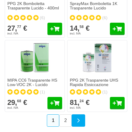
PPG 2K Bomboletta
SprayMax Bomboletta 1K
Trasparente Lucido - 400ml
Trasparente Lucido
(6)
(6)
27,
€
14,
€
77
58
MIPA CC6 Trasparente HS Low-VOC 2K - Lucido
PPG 2K Trasparente UHS Rapida
29,
€
81,
€
68
24
Spedito oggi
Spedito oggi
Quantità
Quantità
Contenuto
Contenuto
Aggiungi al Carrello
Aggiungi a
MIPA CC6 Trasparente HS
PPG 2K Trasparente UHS
Low-VOC 2K - Lucido
Rapida Essiccazione
(1)
(1)
29,
€
81,
€
68
24
1
2
Attualmente stai leggendo la pagin
Pagina