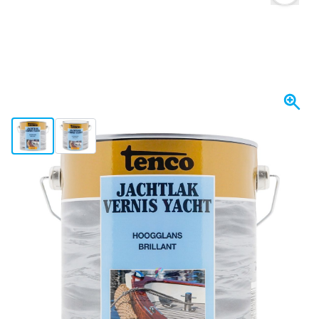
View larger image
View larger image
Spedito domani
47,
€
48
incl. IVA
Quantità
Aggiungi al Carrello
Ordina entro le 23:59,
spedito domani
Spedizione gratuita
da 150,- €