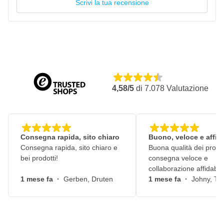
Scrivi la tua recensione
Resistente all'acqua dolce e salata
Resistente agli agenti atmosferici e all'usura
Idrorepellente e filmogeno
Consumo circa 11 – 13 m² per litro
4,58/5
di
7.078
Valutazione
Consegna rapida, sito chiaro
Buono, veloce e affid
Consegna rapida, sito chiaro e
Buona qualità dei prodot
bei prodotti!
consegna veloce e
collaborazione affidabile
1 mese fa
·
Gerben, Druten
1 mese fa
·
Johny, Ti