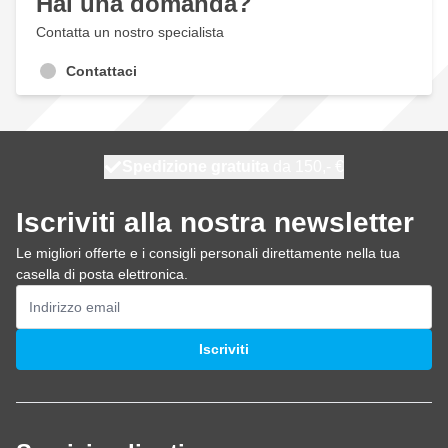
Hai una domanda?
Contatta un nostro specialista
Contattaci
Spedizione gratuita
100 giorni
spedito domani
da 150,- €
Iscriviti alla nostra newsletter
Le migliori offerte e i consigli personali direttamente nella tua
casella di posta elettronica.
Indirizzo email
Iscriviti