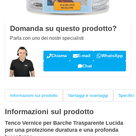
100 giorni
per resi & cambi
Recensioni dei clienti:
4,58/5
(7.078 recensioni)
Domanda su questo prodotto?
Parla con uno dei nostri specialisti
Chiama
E-mail
WhatsApp
Chat
Informazioni sul prodotto
Vantaggi e svantaggi
Specific
Informazioni sul prodotto
Tenco Vernice per Barche Trasparente Lucida
per una protezione duratura e una profonda