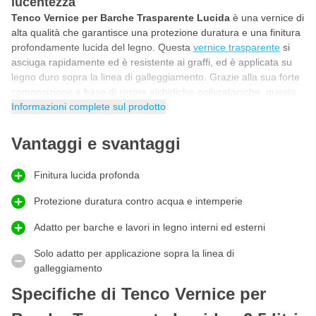
lucentezza
Tenco Vernice per Barche Trasparente Lucida
è una vernice di
alta qualità che garantisce una protezione duratura e una finitura
profondamente lucida del legno. Questa
vernice trasparente
si
asciuga rapidamente ed è resistente ai graffi, ed è applicata su
legno duro sopra la linea di galleggiamento. Grazie alla sua forte
composizione a base di resine alchidiche-poliuretaniche, questa
vernice offre un'eccellente protezione contro gli agenti atmosferici
Informazioni complete sul prodotto
e l'acqua.
Vantaggi e svantaggi
Vernice lucida per yacht con protezione forte e
duratura
Questa
vernice per barche
si distingue per la sua alta resistenza
Finitura lucida profonda
all'usura e le proprietà idrorepellenti. Tenco Vernice per Barche
Trasparente Lucida è resistente all'acqua dolce e salata e
Protezione duratura contro acqua e intemperie
protegge il legno da vari agenti atmosferici. La vernice forma uno
Adatto per barche e lavori in legno interni ed esterni
strato filmogeno forte che garantisce un risultato duraturo e
bellissimo e una protezione extra contro i danni.
Solo adatto per applicazione sopra la linea di
galleggiamento
Utilizzare la vernice per barche per barche e
lavori in legno
Specifiche di Tenco Vernice per
Con Tenco Vernice per Barche Trasparente Lucida utilizzi una