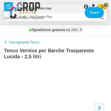
Salta al contenuto
×
€
CROP - NonPaints App
Open
5
Gratis - Sull’Google Play
Spedizione gratuita
100 giorni
spedito domani
da 150,- €
Impregnante Tenco
Tenco Vernice per Barche Trasparente
Lucida - 2,5 litri