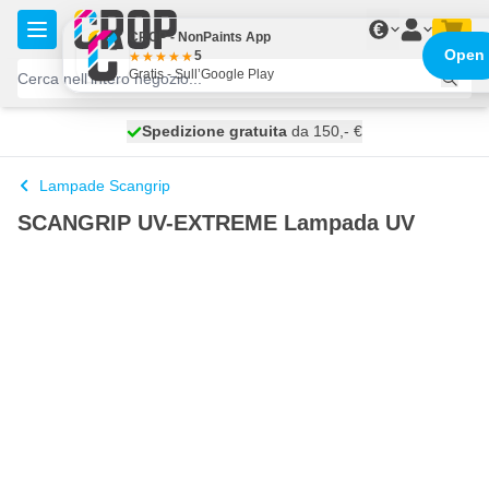
Salta al contenuto
€
CROP - NonPaints App
Open
5
Gratis - Sull’Google Play
Spedizione gratuita
100 giorni
spedito domani
da 150,- €
Lampade Scangrip
SCANGRIP UV-EXTREME Lampada UV