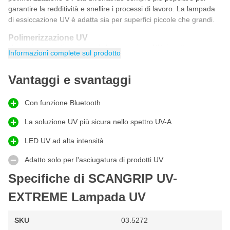
garantire la redditività e snellire i processi di lavoro. La lampada
di essiccazione UV è adatta sia per superfici piccole che grandi.
Polimerizzazione UV
Uno dei principali vantaggi dell'essiccazione UV rispetto
Informazioni complete sul prodotto
all'essiccazione convenzionale è che non si verifica alcuna
perdita di spessore nel rivestimento essiccato. L'essiccazione
Vantaggi e svantaggi
convenzionale soffre di questo problema. Con l'essiccazione UV
è possibile ridurre drasticamente i tempi di essiccazione. Con
SCANGRIP UV-EXTREME
è possibile lavorare il prodotto
Con funzione Bluetooth
essiccato subito dopo l'esposizione, risparmiando tempo
La soluzione UV più sicura nello spettro UV-A
prezioso!
LED UV ad alta intensità
Lampada UV con Bluetooth
La funzionalità Bluetooth integrata consente un controllo remoto
Adatto solo per l'asciugatura di prodotti UV
sicuro e semplice della lampada da lavoro, anche in gruppi fino a
4 unità contemporaneamente. L'utilizzo dell'app garantisce
Specifiche di SCANGRIP UV-
un'attivazione remota sicura, senza dover essere fisicamente
EXTREME Lampada UV
vicini al processo di polimerizzazione UV.
Quali sono i vantaggi di questa lampada UV
SKU
03.5272
SCANGRIP?