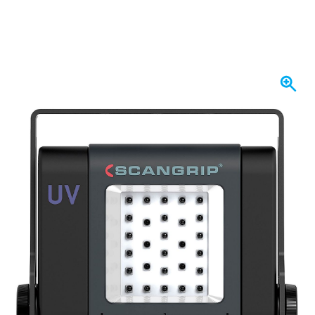
Spedito domani
2.074,
€
70
incl. IVA
Quantità
Aggiungi al Carrello
Ordina entro le 23:59,
spedito domani
Spedizione gratuita
da 150,- €
100 giorni
per resi & cambi
Recensioni dei clienti:
4,58/5
(7.078 recensioni)