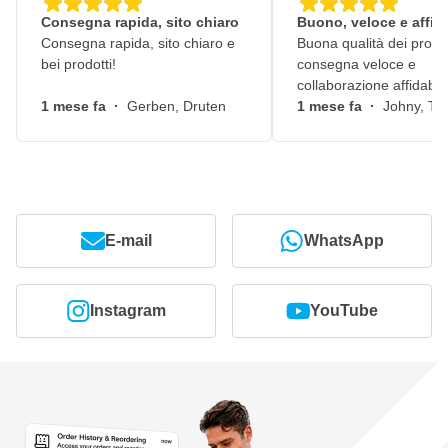
Da CROP, acquistate tutte le lampade SCANGRIP con la garanzia
Consegna rapida, sito chiaro
Buono, veloce e affid
ufficiale del produttore. Una lampada SCANGRIP viene fornita
Consegna rapida, sito chiaro e
Buona qualità dei prodot
con una garanzia standard di 2 anni. Ciò significa che potete
bei prodotti!
consegna veloce e
sempre essere certi che la vostra lampada sarà riparata in
collaborazione affidabile
garanzia entro 2 anni nel caso in cui qualcosa vada storto.
1 mese fa
·
Gerben, Druten
1 mese fa
·
Johny, Ti
E-mail
WhatsApp
Instagram
YouTube