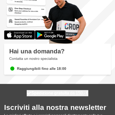
Hai una domanda?
Contatta un nostro specialista
Raggiungibili fino alle 18:00
Spedizione gratuita
100 giorni
spedito domani
da 150,- €
Iscriviti alla nostra newsletter