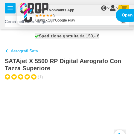
Salta al contenuto
€
CROP - NonPaints App
Open
5
Gratis - Sull’Google Play
Spedizione gratuita
100 giorni
spedito oggi
da 150,- €
Aerografi Sata
SATAjet X 5500 RP Digital Aerografo Con
Tazza Superiore
(1)