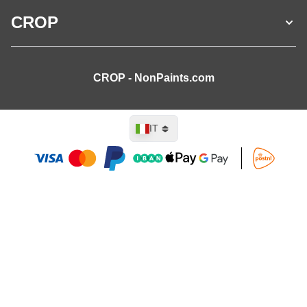
CROP
CROP - NonPaints.com
Lingua
IT
Aggiungi al Carrello