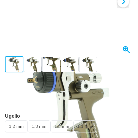
View larger image
View larger image
View larger image
View larger image
View larger image
+3
Spedito oggi
Variante
SATAjet X 5500 RP Digital Aerografo Con Tazza Superiore
Ugello
1.2 mm
1.3 mm
1.4 mm
1.1 mm