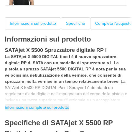
Informazioni sul prodotto
Specifiche
Completa l'acquisto
Informazioni sul prodotto
SATAjet X 5500 Spruzzatore digitale RP I
La SATAjet X 5500 DIGITAL tipo I è il nuovo spruzzatore
digitale RP di SATA con un modello di spruzzatura a I. La
pistola a spruzzo SATAjet 5500 DIGITAL RP è nota per la sua
velocissima nebulizzazione della vernice, che consente di
spruzzare molta vernice in un tempo relativamente breve.
La
SATAjet X 5500 RP DIGITAL Paint Sprayer I è dotata di un
regolatore d'aria digitale nell'impugnatura del corpo della pistola e
include una tazza superiore multifunzionale e un accoppiatore
girevole. Volete acquistare lo spruzzatore SATAjet X 5500 RP I
Informazioni complete sul prodotto
con manometro digitale? Allora scegliete l'apertura dell'ugello per
la vernice che preferite!
Specifiche di SATAjet X 5500 RP
Spruzzatore digitale SATAjet X 5500 con I