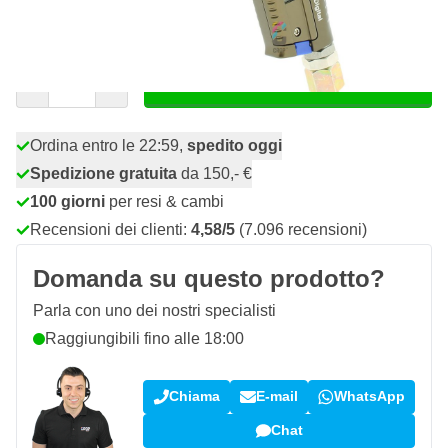
903,
€
14
incl. IVA
Quantità
Aggiungi al Carrello
Ordina entro le 22:59,
spedito oggi
Spedizione gratuita
da 150,- €
100 giorni
per resi & cambi
Recensioni dei clienti:
4,58/5
(7.096 recensioni)
Domanda su questo prodotto?
Parla con uno dei nostri specialisti
Raggiungibili fino alle 18:00
Chiama
E-mail
WhatsApp
Chat