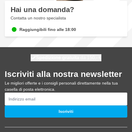
Hai una domanda?
Contatta un nostro specialista
Raggiungibili fino alle 18:00
Spedizione gratuita
100 giorni
spedito oggi
da 150,- €
Iscriviti alla nostra newsletter
Le migliori offerte e i consigli personali direttamente nella tua
casella di posta elettronica.
Indirizzo email
Iscriviti