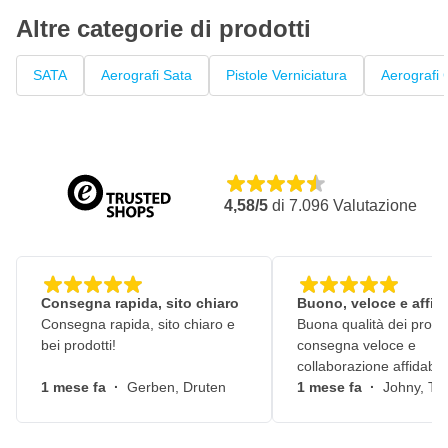
Altre categorie di prodotti
Caratteristiche della SATAjet X 5500 RP DIGITAL - Tipo
I
SATA
Aerografi Sata
Pistole Verniciatura
Aerografi
Adatto per vernici a base d'acqua e diluenti
Dotata di cappello aria RP - atomizzazione extra rapida della
vernice
Manometro digitale nell'alloggiamento della pistola
Disponibile in ogni apertura dell'ugello
4,58/5
di
7.096
Valutazione
Viene fornita con garanzia SATA
Fornita con tazza superiore multifunzionale
Consegna rapida, sito chiaro
Buono, veloce e affid
Consegna rapida, sito chiaro e
Buona qualità dei prodot
bei prodotti!
consegna veloce e
collaborazione affidabile
1 mese fa
·
Gerben, Druten
1 mese fa
·
Johny, Ti