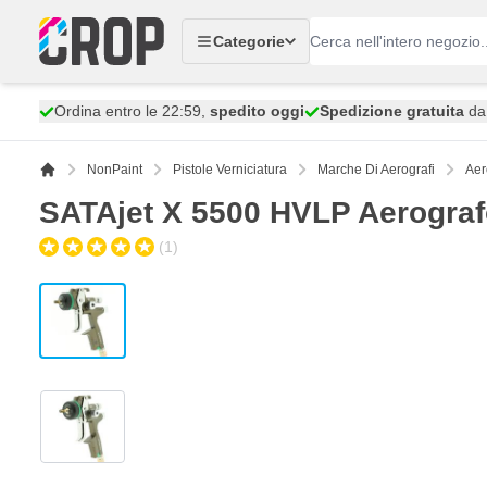
Salta al contenuto
Categorie
Ordina entro le 22:59,
spedito oggi
Spedizione gratuita
da 
NonPaint
Pistole Verniciatura
Marche Di Aerografi
Aer
SATAjet X 5500 HVLP Aerograf
(1)
View larger image
View larger image