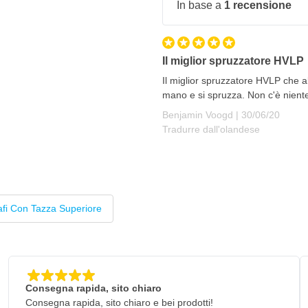
In base a
1 recensione
Il miglior spruzzatore HVLP
Il miglior spruzzatore HVLP che a
mano e si spruzza. Non c'è nient
30 giugno 202
Benjamin Voogd |
30/06/20
Tradurre dall'olandese
ateriale
afi Con Tazza Superiore
Consegna rapida, sito chiaro
Consegna rapida, sito chiaro e bei prodotti!