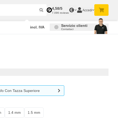
4,58/5
€
Accedi
7.096 reviews
Servizio clienti
incl. IVA
Contattaci
fo Con Tazza Superiore
m
1.4 mm
1.5 mm