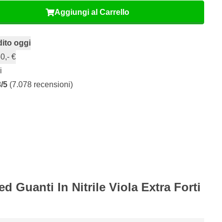
Aggiungi al Carrello
ito oggi
0,- €
i
8/5
(7.078 recensioni)
d Guanti In Nitrile Viola Extra Forti