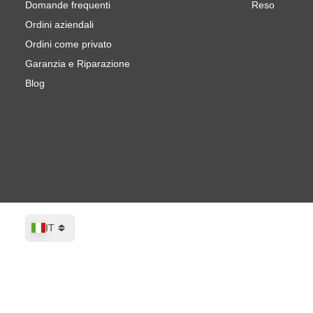
Domande frequenti
Reso
Ordini aziendali
Ordini come privato
Garanzia e Riparazione
Blog
Lingua
IT
Romed Guanti In Nitrile Viola Extra For
Spedito oggi