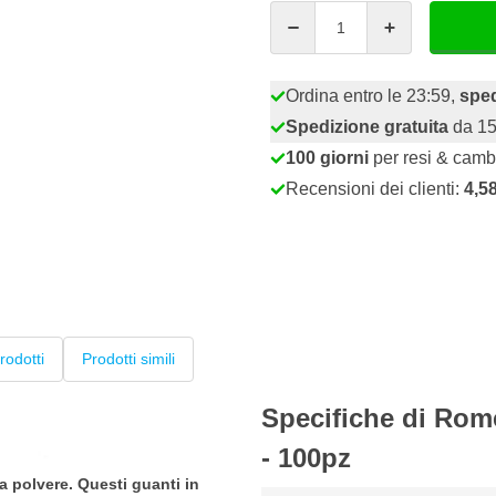
Quantità
Ordina entro le 23:59,
sped
Spedizione gratuita
da 15
100 giorni
per resi & camb
Recensioni dei clienti:
4,5
rodotti
Prodotti simili
Specifiche di Rome
- 100pz
za polvere. Questi guanti in