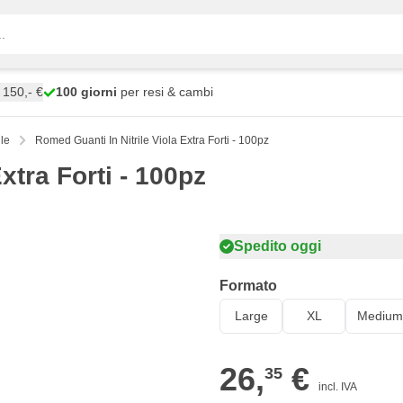
150,- €
100 giorni
per resi & cambi
ile
Romed Guanti In Nitrile Viola Extra Forti - 100pz
xtra Forti - 100pz
Spedito oggi
Formato
Large
XL
Medium
26,
€
35
incl. IVA