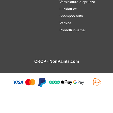
Verniciatura a spruzzo
Lucidatrice
Shampoo auto
Vernice
Prodotti invernali
CROP - NonPaints.com
ti - 100pz
26,
€
35