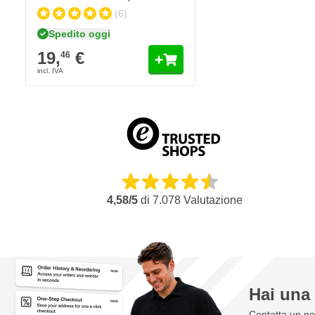
(6)
Spedito oggi
19,
€
46
4,58/5
di
7.078
Valutazione
Hai un
Contatta un nos