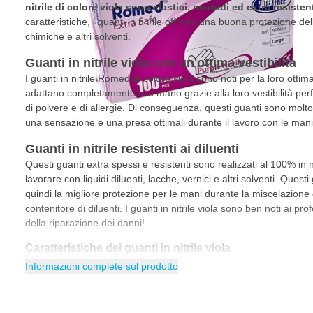
nitrile di colore viola sono elastici, morbidi ed extra resistent
caratteristiche, i guanti in nitrile offrono una buona protezione d
chimiche e altri solventi.
Guanti in nitrile viola con un'ottima vestibilità
I guanti in nitrile Romed di colore viola sono noti per la loro ottima
adattano completamente alla mano grazie alla loro vestibilità pe
di polvere e di allergie. Di conseguenza, questi guanti sono mol
una sensazione e una presa ottimali durante il lavoro con le mani
Guanti in nitrile resistenti ai diluenti
Questi guanti extra spessi e resistenti sono realizzati al 100% in nit
lavorare con liquidi diluenti, lacche, vernici e altri solventi. Questi 
quindi la migliore protezione per le mani durante la miscelazione d
contenitore di diluenti. I guanti in nitrile viola sono ben noti ai pro
della riparazione dei danni!
Caratteristiche dei guanti in nitrile viola
Informazioni complete sul prodotto
Elevato comfort di utilizzo
Protezione ottimale