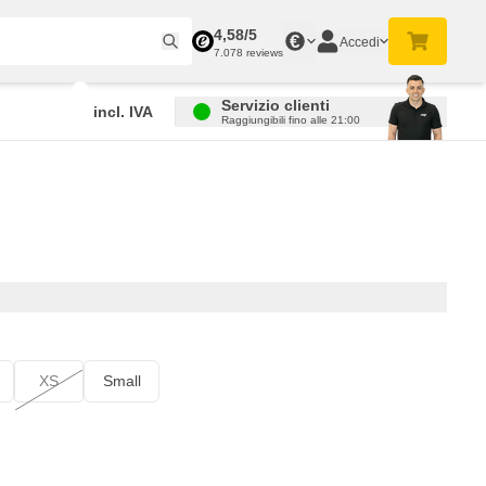
4,58/5
€
Accedi
7.078 reviews
Servizio clienti
incl. IVA
Raggiungibili fino alle 21:00
XS
Small