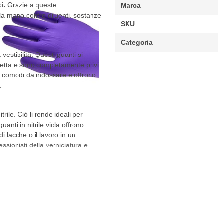
i.
Grazie a queste
Marca
ella mano contro diluenti, sostanze
SKU
Categoria
 vestibilità. Questi guanti si
rfetta e sono completamente privi
to comodi da indossare e offrono
.
rile. Ciò li rende ideali per
guanti in nitrile viola offrono
i lacche o il lavoro in un
fessionisti della verniciatura e