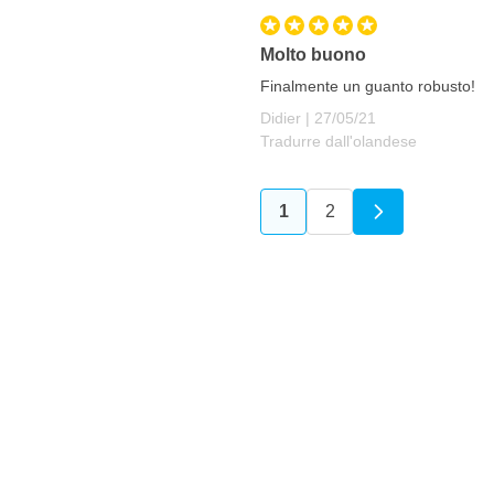
Molto buono
Finalmente un guanto robusto!
27 maggio 2021
Didier |
27/05/21
Tradurre dall'olandese
1
2
Attualmente stai leggend
Pagina