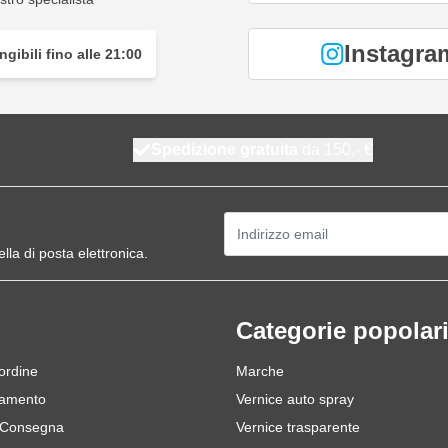
Instagra
gibili fino alle 21:00
Spedizione gratuita
da 150,- €
Indirizzo email
ella di posta elettronica.
Categorie popolar
 ordine
Marche
gamento
Vernice auto spray
 Consegna
Vernice trasparente