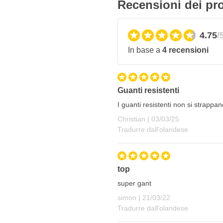
Recensioni dei pro
EN420
4.75
/
In base a
4 recensioni
Guanti resistenti
I guanti resistenti non si strappa
3 marzo 2025
Christian |
03/03/25
Tradurre dall'olandese
top
super gant
21 marzo 2022
simon |
21/03/22
Tradurre dall'olandese