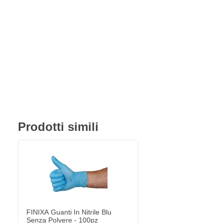
Prodotti simili
FINIXA Guanti In Nitrile Blu Senza Polvere - 100pz
19,
€
46
Spedito oggi
Quantità
Formato
Aggiungi al Carrello
FINIXA Guanti In Nitrile Blu
Senza Polvere - 100pz