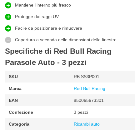
Mantiene l'interno più fresco
Set di 3 pezzi per una protezione completa
Con questo
set di 3 parasole
proteggi contemporaneamente più
Protegge dai raggi UV
finestre dal calore e dai raggi UV. Ideale per i giorni caldi e per
Facile da posizionare e rimuovere
mantenere l'interno confortevole durante la sosta.
Copertura a seconda delle dimensioni delle finestre
Caratteristiche dei parasole Red Bull Oracle - 3pz
Specifiche di Red Bull Racing
Ufficialmente con licenza da Red Bull Oracle
Parasole Auto - 3 pezzi
Design sportivo in
nero/rosso
Vestibilità universale
SKU
RB SS3P001
Set di 3 pezzi
Marca
Red Bull Racing
Aiuta contro
calore e luce solare
Protegge contro
lo sbiadimento degli interni
EAN
850065673301
Confezione
3 pezzi
Categoria
Ricambi auto