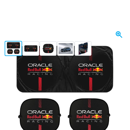
View larger image
View larger image
View larger image
View larger image
View larger image
Spedito entro 1-2 giorni
Scegli un numero
66
1 pezzo
12,
€
41
2 pezzi
12,
€
RISPARMIA IL 2%
pz
03
5 pezzi
12,
€
RISPARMIA IL 5%
pz
39
10 pezzi
11,
€
RISPARMIA IL 10%
pz