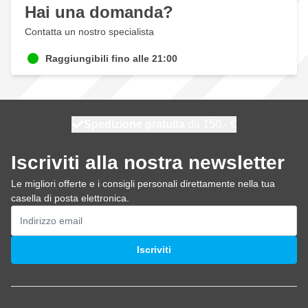
Hai una domanda?
Contatta un nostro specialista
Raggiungibili fino alle 21:00
Spedizione gratuita
100 giorni
spedito oggi
da 150,- €
Iscriviti alla nostra newsletter
Le migliori offerte e i consigli personali direttamente nella tua
casella di posta elettronica.
Indirizzo email
Iscriviti