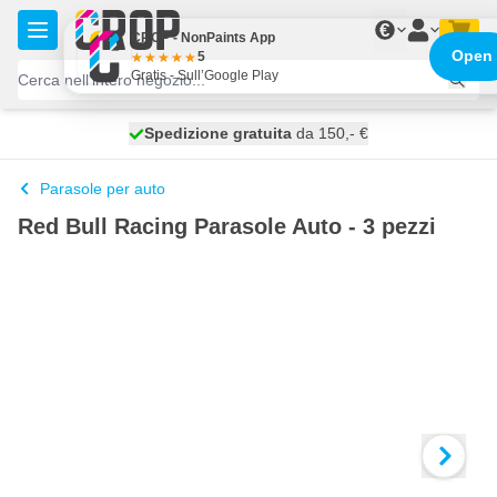
Salta al contenuto
€
CROP - NonPaints App
Open
5
Gratis - Sull’Google Play
Spedizione gratuita
100 giorni
spedito oggi
da 150,- €
Parasole per auto
Red Bull Racing Parasole Auto - 3 pezzi