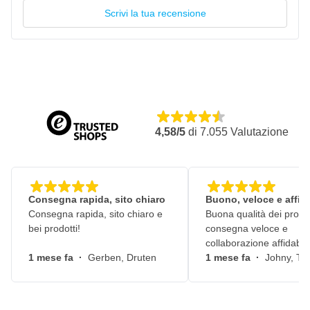
Scrivi la tua recensione
4,58/5
di
7.055
Valutazione
Consegna rapida, sito chiaro
Buono, veloce e affid
Consegna rapida, sito chiaro e
Buona qualità dei prodot
bei prodotti!
consegna veloce e
collaborazione affidabile
1 mese fa
·
Gerben, Druten
1 mese fa
·
Johny, Ti