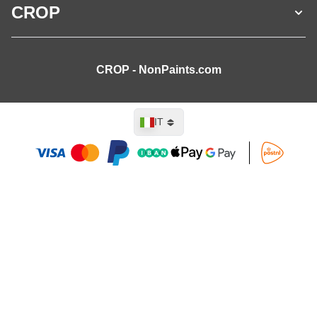
CROP
CROP - NonPaints.com
Lingua
IT
Aggiungi al Carrello