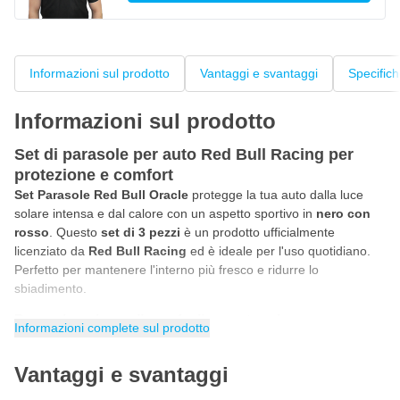
Informazioni sul prodotto
Vantaggi e svantaggi
Specific
Informazioni sul prodotto
Set di parasole per auto Red Bull Racing per
protezione e comfort
Set Parasole Red Bull Oracle
protegge la tua auto dalla luce
solare intensa e dal calore con un aspetto sportivo in
nero con
rosso
. Questo
set di 3 pezzi
è un prodotto ufficialmente
licenziato da
Red Bull Racing
ed è ideale per l'uso quotidiano.
Perfetto per mantenere l'interno più fresco e ridurre lo
sbiadimento.
Parasole universali con facile montaggio
Informazioni complete sul prodotto
I
parasole Red Bull Racing
hanno una
vestibilità universale
e
sono adatti per la maggior parte dei finestrini delle auto. Sono
Vantaggi e svantaggi
facili da installare e rimuovere, permettendoti di beneficiare
rapidamente di una protezione aggiuntiva dalla luce solare.