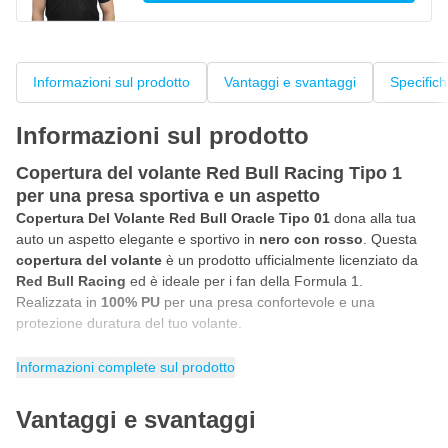
Informazioni sul prodotto
Vantaggi e svantaggi
Specific
Informazioni sul prodotto
Copertura del volante Red Bull Racing Tipo 1
per una presa sportiva e un aspetto
Copertura Del Volante Red Bull Oracle Tipo 01
dona alla tua
auto un aspetto elegante e sportivo in
nero con rosso
. Questa
copertura del volante
è un prodotto ufficialmente licenziato da
Red Bull Racing
ed è ideale per i fan della Formula 1.
Realizzata in
100% PU
per una presa confortevole e una
protezione duratura del tuo volante.
Copertura del volante universale con presa
Informazioni complete sul prodotto
confortevole
La
copertura del volante Red Bull Racing
ha una
vestibilità
Vantaggi e svantaggi
universale
ed è adatta per la maggior parte dei volanti standard.
Il materiale garantisce una presa extra durante la guida e