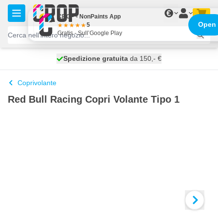
Salta al contenuto
€
CROP - NonPaints App
Open
5
Gratis - Sull’Google Play
Spedizione gratuita
100 giorni
spedito oggi
da 150,- €
Coprivolante
Red Bull Racing Copri Volante Tipo 1