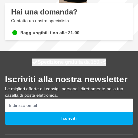
Hai una domanda?
Contatta un nostro specialista
Raggiungibili fino alle 21:00
Spedizione gratuita
100 giorni
spedito oggi
da 150,- €
Iscriviti alla nostra newsletter
Le migliori offerte e i consigli personali direttamente nella tua
casella di posta elettronica.
Indirizzo email
Iscriviti