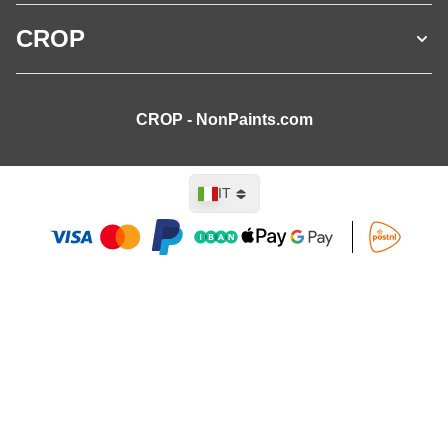
CROP
CROP - NonPaints.com
Lingua
IT
Aggiungi al Carrello