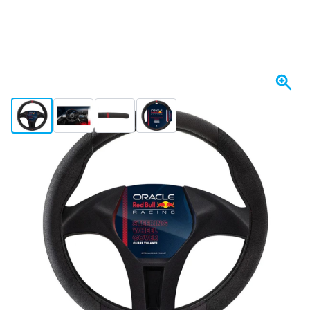
View larger image
View larger image
View larger image
View larger image
Spedito entro 1-2 giorni
Scegli un numero
75
1 pezzo
11,
€
52
2 pezzi
11,
€
RISPARMIA IL 2%
pz
16
5 pezzi
11,
€
RISPARMIA IL 5%
pz
58
10 pezzi
10,
€
RISPARMIA IL 10%
pz