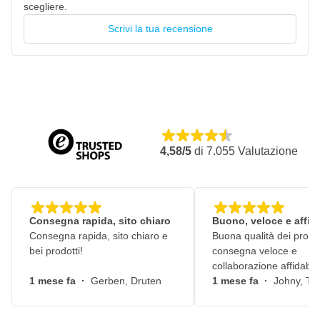
scegliere.
Scrivi la tua recensione
4,58/5
di
7.055
Valutazione
Consegna rapida, sito chiaro
Buono, veloce e affid
Consegna rapida, sito chiaro e
Buona qualità dei prodot
bei prodotti!
consegna veloce e
collaborazione affidabile
1 mese fa
·
Gerben, Druten
1 mese fa
·
Johny, Ti