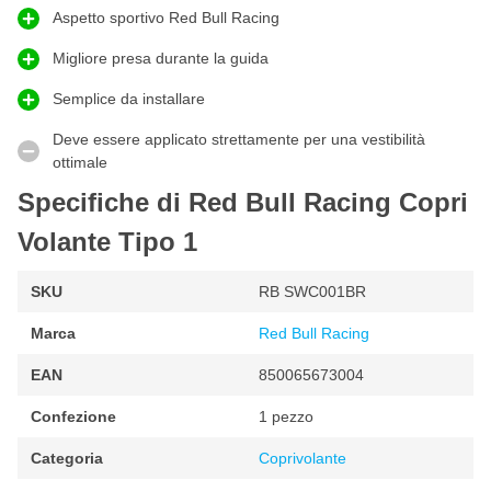
aumenta il comfort di guida. Inoltre, la copertura aiuta a ridurre
Aspetto sportivo Red Bull Racing
l'usura e i segni di utilizzo.
Migliore presa durante la guida
Ideale per la protezione e lo styling degli interni
Con questa
Semplice da installare
copertura del volante
proteggi il volante originale
dall'usura, dalla sporcizia e dallo scolorimento. Allo stesso tempo,
Deve essere applicato strettamente per una vestibilità
dai agli interni un upgrade sportivo con il riconoscibile aspetto di
ottimale
Red Bull Oracle Racing.
Specifiche di Red Bull Racing Copri
Caratteristiche della copertura del volante Red Bull
Oracle Tipo 01
Volante Tipo 1
Ufficialmente con licenza da Red Bull Oracle
SKU
RB SWC001BR
Design sportivo in
nero/rosso
Vestibilità universale
Marca
Red Bull Racing
Realizzata in
100% PU
EAN
850065673004
Garantisce
extra presa e comfort
Confezione
1 pezzo
Protegge da
usura e sporcizia
Categoria
Coprivolante