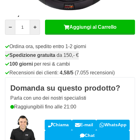
11,
€
75
incl. IVA
Quantità
Aggiungi al Carrello
Ordina ora, spedito entro 1-2 giorni
Spedizione gratuita
da 150,- €
100 giorni
per resi & cambi
Recensioni dei clienti:
4,58/5
(7.055 recensioni)
Domanda su questo prodotto?
Parla con uno dei nostri specialisti
Raggiungibili fino alle 21:00
Chiama
E-mail
WhatsApp
Chat