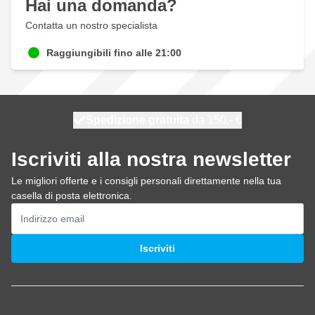
Hai una domanda?
Contatta un nostro specialista
Raggiungibili fino alle 21:00
Spedizione gratuita
100 giorni
spedito oggi
da 150,- €
Iscriviti alla nostra newsletter
Le migliori offerte e i consigli personali direttamente nella tua
casella di posta elettronica.
Indirizzo email
Iscriviti