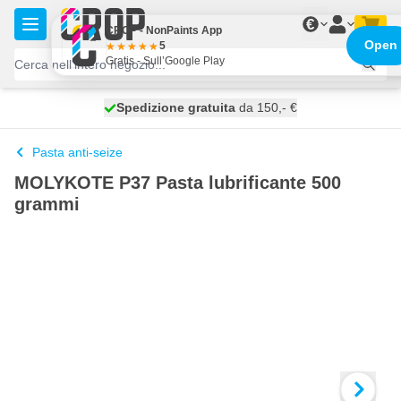
Salta al contenuto
€
CROP - NonPaints App
Open
5
Gratis - Sull’Google Play
Spedizione gratuita
100 giorni
spedito oggi
da 150,- €
Pasta anti-seize
MOLYKOTE P37 Pasta lubrificante 500
grammi