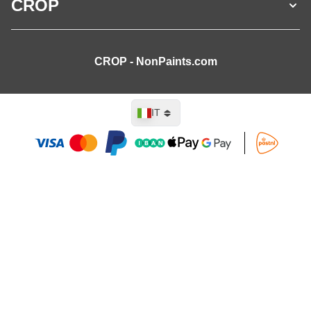
CROP
CROP - NonPaints.com
Lingua
IT
Aggiungi al Carrello