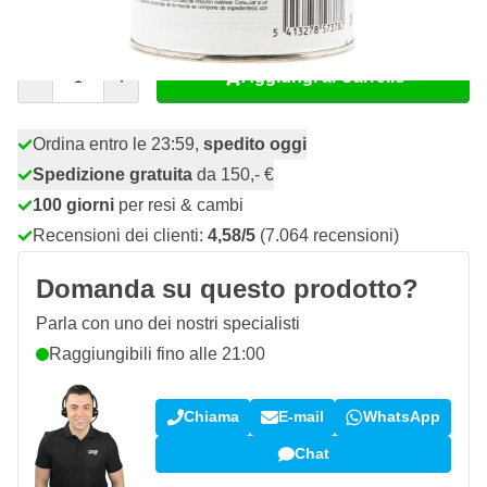
67,
€
53
incl. IVA
Quantità
Aggiungi al Carrello
Ordina entro le 23:59,
spedito oggi
Spedizione gratuita
da 150,- €
100 giorni
per resi & cambi
Recensioni dei clienti:
4,58/5
(7.064 recensioni)
Domanda su questo prodotto?
Parla con uno dei nostri specialisti
Raggiungibili fino alle 21:00
Chiama
E-mail
WhatsApp
Chat