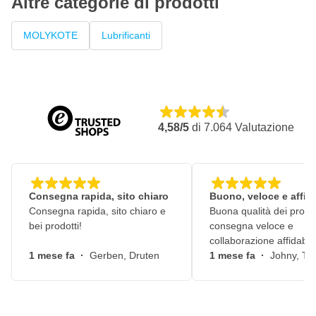
Altre categorie di prodotti
Resistente a temperature estremamente elevate (fino a circa
1.400°C)
MOLYKOTE
Basso flusso / bassa migrazione
Lubrificanti
Elevata capacità di carico nei giunti sollecitati
Mantiene il film lubrificante anche dopo un'esposizione
prolungata
Basso attrito durante il montaggio e lo smontaggio
4,58/5
di
7.064
Valutazione
Riservato se utilizzato su giunti critici
Eccellente protezione contro la corrosione e il grippaggio
Consegna rapida, sito chiaro
Buono, veloce e affid
Consegna rapida, sito chiaro e
Buona qualità dei prodot
bei prodotti!
consegna veloce e
collaborazione affidabile
1 mese fa
·
Gerben, Druten
1 mese fa
·
Johny, Ti