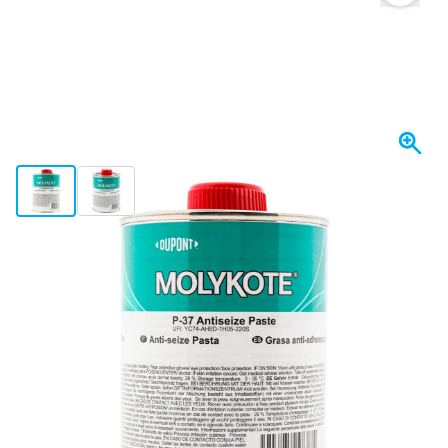
View larger image
View larger image
Spedito oggi
Scegli un numero
53
1 pezzo
67,
€
15
5 pezzi
64,
€
RISPARMIA IL 5%
pz
78
10 pezzi
60,
€
RISPARMIA IL 10%
pz