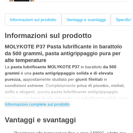
Informazioni sul prodotto
Vantaggi e svantaggi
Specific
Informazioni sul prodotto
MOLYKOTE P37 Pasta lubrificante in barattolo
da 500 grammi, pasta antigrippaggio pura per
alte temperature
La
pasta lubrificante MOLYKOTE P37
in barattolo
da 500
grammi
è una
pasta antigrippaggio solida e di elevata
purezza,
appositamente studiata per
giunti filettati
in
condizioni estreme
. Completamente
priva di piombo, nichel,
zolfo e alogeni
, questa
pasta lubrificante antigrippaggio
combina una
base di olio minerale
con
lubrificanti solidi
come
grafite
Informazioni complete sul prodotto
e
biossido di zirconio
per fornire un'eccellente
protezione contro il
grippaggio
, la
corrosione
e l'
usura
. La
pasta antigrippaggio MOLYKOTE P37 continua a lubrificare
Vantaggi e svantaggi
efficacemente fino a temperature di circa
1400°C
, mantenendo il
film lubrificante e l'affidabilità nelle applicazioni più difficili. Grazie