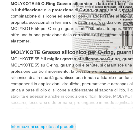
MOLYKOTE 55 O-Ring Grasso siliconico
in
latta da 1 kg
è sta
la
lubrificazione
e la
protezione
di
O-ring
,
guarnizioni
e
metal
combinazione di silicone ed esteroli con un addensante al litio, q
proprietà eccezionali in termini di resistenza all'ossidazione e g
MOLYKOTE 55 per O-ring e guarnizioni è stabile a temperature
offre una buona protezione dalla corrosione ed è compatibile co
elastomeri.
MOLYKOTE Grasso siliconico per O-ring, guarniz
MOLYKOTE 55 è il
miglior grasso al silicone per O-ring, guar
MOLYKOTE 55 su O-ring, guarnizioni e tenute, si garantisce una 
protezione contro il movimento, la pressione e le variazioni di t
siliconico di alta qualità garantisce una tenuta affidabile e un fu
componenti in applicazioni idrauliche, pneumatiche e aerospazial
unica a base di olio di silicone e addensante al sapone di litio, il
stabilità e adesione anche in condizioni difficili. Inoltre, MOLY
seccarsi, fessurarsi o deformarsi, prolungando in modo significativ
grasso rimane efficace sia a temperature estremamente basse c
all'uso in diversi settori industriali, dall'automotive all'ingegneri
Vantaggi del grasso per O-ring MOLYKOTE 55
Informazioni complete sul prodotto