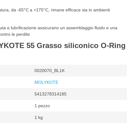
atura, da -65°C a +175°C, rimane efficace sia in ambienti
enuta e lubrificazione assicurano un assemblaggio fluido e una
ontro le perdite
YKOTE 55 Grasso siliconico O-Ring
0020070_BL1K
MOLYKOTE
5413278314185
1 pezzo
1 kg