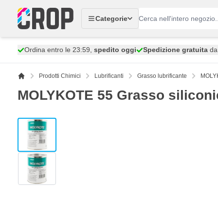
Salta al contenuto
Categorie
Ordina entro le 23:59,
spedito oggi
Spedizione gratuita
da 
Prodotti Chimici
Lubrificanti
Grasso lubrificante
MOLYKO
MOLYKOTE 55 Grasso siliconi
View larger image
View larger image