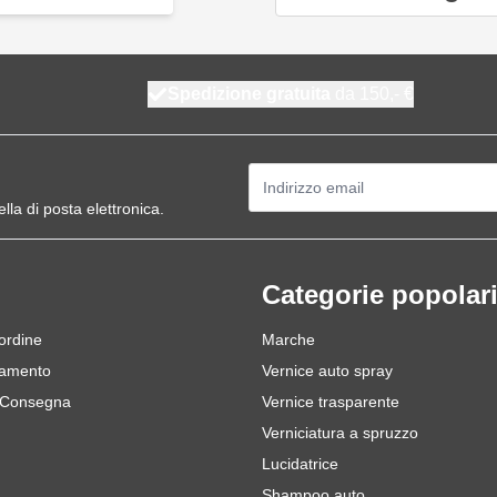
Spedizione gratuita
da 150,- €
Indirizzo email
ella di posta elettronica.
Categorie popolar
 ordine
Marche
gamento
Vernice auto spray
 Consegna
Vernice trasparente
Verniciatura a spruzzo
Lucidatrice
Shampoo auto