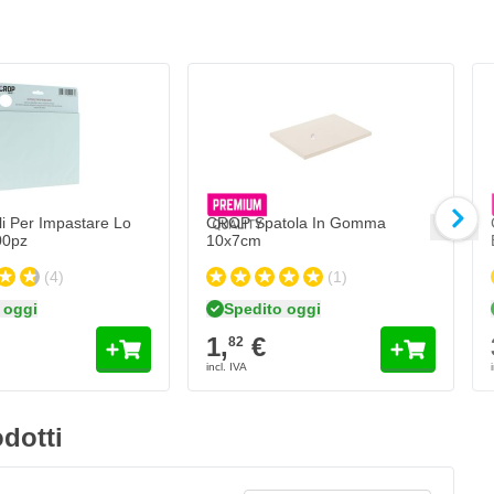
 Per Impastare Lo
CROP Spatola In Gomma
00pz
10x7cm
(4)
(1)
 oggi
Spedito oggi
1,
€
82
dotti