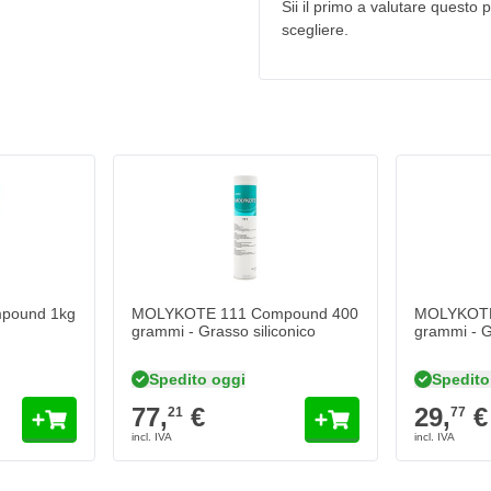
 industriali di gomma.
Sii il primo a valutare questo pr
scegliere.
stenza NLGI 2
azione e protezione dalla
necessario effettuare test con
pound 1kg
MOLYKOTE 111 Compound 400
MOLYKOTE
grammi - Grasso siliconico
grammi - G
-Ring 1 kg
Spedito oggi
Spedito
 gomma-metallo
77,
€
29,
€
21
77