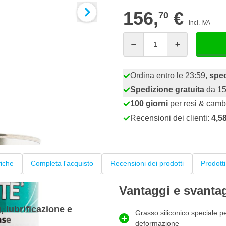
156,
€
70
incl. IVA
Quantità
Ordina entro le 23:59,
sped
Spedizione gratuita
da 15
100 giorni
per resi & camb
Recensioni dei clienti:
4,5
fiche
Completa l'acquisto
Recensioni dei prodotti
Prodotti
Vantaggi e svanta
lubrificazione e
Grasso siliconico speciale p
deformazione