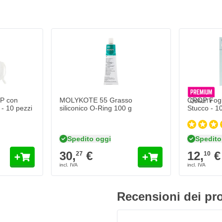
perdere le prestazioni
-ring per una tenuta ottimale
 e l'essiccazione delle guarnizioni
ale per un uso universale
 rimane stabile per lunghi periodi
umidi o bagnati
P con
MOLYKOTE 55 Grasso
CROP Fogli
 - 10 pezzi
siliconico O-Ring 100 g
Stucco - 1
alla buona adesione alle superfici
applicazioni aerospaziali
Spedito oggi
Spedito
 55?
30,
€
12,
€
27
10
importante pulire prima
odo si rimuovono sporco, olio o
sottile e uniforme di MOLYKOTE 55
ia leggermente ingrassato; un
Recensioni dei pro
omponente con attenzione, in modo
consigliabile testare piccoli