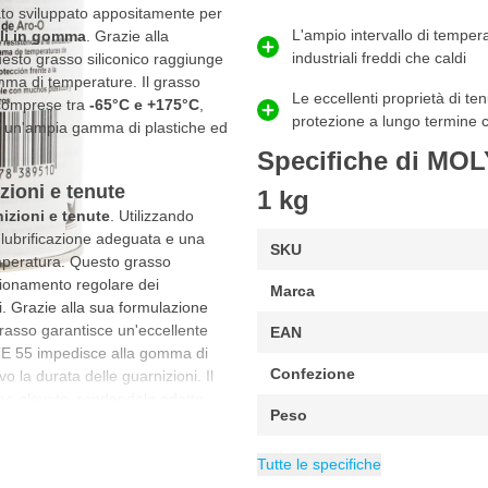
to sviluppato appositamente per
L'ampio intervallo di temper
li in gomma
. Grazie alla
industriali freddi che caldi
uesto grasso siliconico raggiunge
amma di temperature. Il grasso
Le eccellenti proprietà di t
 comprese tra
-65°C e +175°C
,
protezione a lungo termine c
n un'ampia gamma di plastiche ed
Specifiche di MOL
ioni e tenute
1 kg
nizioni e tenute
. Utilizzando
lubrificazione adeguata e una
SKU
emperatura. Questo grasso
nzionamento regolare dei
Marca
i. Grazie alla sua formulazione
 grasso garantisce un'eccellente
EAN
KOTE 55 impedisce alla gomma di
Confezione
o la durata delle guarnizioni. Il
he elevate, rendendolo adatto
Peso
a meccanica e aerospaziale.
Contenuto
Categoria
Lubrificanti
1 kg
Tutte le specifiche