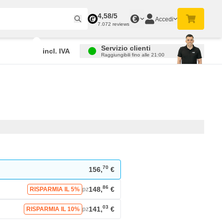
4,58/5
€
Accedi
7.072 reviews
Servizio clienti
incl. IVA
Raggiungibili fino alle 21:00
70
156,
€
86
148,
€
RISPARMIA IL 5%
pz
03
141,
€
RISPARMIA IL 10%
pz