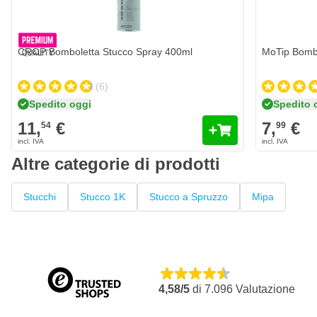
CROP Bomboletta Stucco Spray 400ml
MoTip Bombo
(6)
Spedito oggi
Spedito 
11,
€
7,
€
54
99
Altre categorie di prodotti
Stucchi
Stucco 1K
Stucco a Spruzzo
Mipa
4,58/5
di
7.096
Valutazione