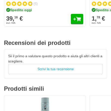
Ottima adesione
(5)
Tempo di asciugatura dello stucco spray
Spedito oggi
Spedito 
39,
€
1,
€
Essiccazione della polvere: dopo 5-10 minuti a 20°C
16
78
Senza adesivo: da 10 a 20 minuti a 20°C
Riverniciabile: dopo 2 ore a 20°C
Recensioni dei prodotti
Non utilizzare su alluminio
Non applicare lo stucco poliestere dopo la spruzzatura di
MIPA Spritzspachtel
Sii il primo a valutare questo prodotto e aiuta gli altri clienti a
scegliere.
Non adatto per vernici a base di resine sintetiche
Scrivi la tua recensione
Prodotti simili