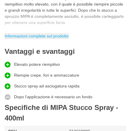
riempitivo molto elevato, con il quale è possibile riempire piccole
e grandi irregolarità in tutte le superfici. Dopo che lo stucco a
spruzzo MIPA è completamente asciutto, è possibile carteggiarlo
per ottenere una superficie liscia.
Come spruzzare lo stucco
Informazioni complete sul prodotto
Lo stucco spray MIPA
è facile da spruzzare. Seguite il seguente
schema passo-passo su come spruzzare lo stucco per riempire
Vantaggi e svantaggi
facilmente buchi e crepe con questo stucco spray.
Innanzitutto, rimuovere la vernice o la pittura sciolta.
Elevato potere riempitivo
Eliminare la ruggine e carteggiare il materiale.
Asciugare la superficie, pulirla e sgrassarla con uno
Riempie crepe, fori e ammaccature
sgrassatore.
Agitare bene la
Stucco spray ad asciugatura rapida
bomboletta spray
prima dell'uso.
Mantenere una distanza di spruzzatura di 15 cm.
Dopo l'applicazione è necessario un fondo
Spruzzare lo stucco in 2 o 3 strati fino a raggiungere lo
spessore desiderato.
Specifiche di MIPA Stucco Spray -
Mantenere una pausa di 5 minuti tra uno strato e l'altro.
400ml
Lo stucco spray può essere carteggiato dopo circa 1 ora a
20°C.
Pronti? Girare la bomboletta e spruzzare l'ugello pulito fino a