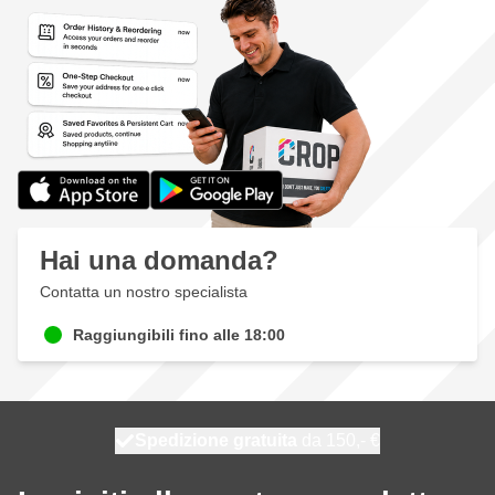
Hai una domanda?
Contatta un nostro specialista
Raggiungibili fino alle 18:00
Spedizione gratuita
100 giorni
spedito oggi
da 150,- €