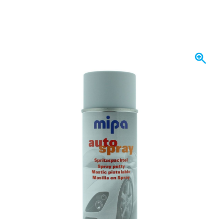
Disponibile a breve
11,
€
33
incl. IVA
Tienimi aggiornato
Prodotti simili
Spedizione gratuita
da 150,- €
100 giorni
per resi & cambi
Recensioni dei clienti:
4,58/5
(7.096 recensioni)