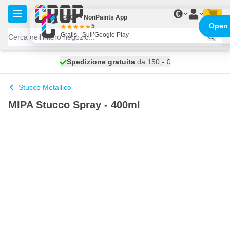
Salta al contenuto
€
CROP - NonPaints App
Open
5
Gratis - Sull’Google Play
Spedizione gratuita
100 giorni
spedito oggi
da 150,- €
Stucco Metallico
MIPA Stucco Spray - 400ml