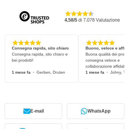
4,58/5
di
7.078
Valutazione
Consegna rapida, sito chiaro
Buono, veloce e affid
Consegna rapida, sito chiaro e
Buona qualità dei prodot
bei prodotti!
consegna veloce e
collaborazione affidabile
1 mese fa
·
Gerben, Druten
1 mese fa
·
Johny, Ti
E-mail
WhatsApp