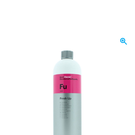
Spedito oggi
20,
€
07
incl. IVA
Quantità
Aggiungi al Carrello
Ordina entro le 23:59,
spedito oggi
Spedizione gratuita
da 150,- €
100 giorni
per resi & cambi
Recensioni dei clienti:
4,58/5
(7.078 recensioni)