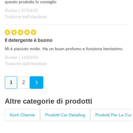
questo prodotto lo consiglio
7 aprile 2025
Ruslan |
07/04/25
Tradurre dall'olandese
Il detergente è buono
Mi è piaciuto molto. Ha un buon profumo e funziona benissimo.
14 ottobre 2024
Ruslan |
14/10/24
Tradurre dall'olandese
1
2
Attualmente stai leggendo la pagina
Pagina
Altre categorie di prodotti
Koch Chemie
Prodotti Car Detailing
Prodotti Per La Cura