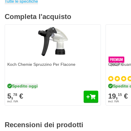
Tutte le specifiche
Completa l'acquisto
CROP Guanti
19,
€
15
Spedito 
Quantità
Formato
Koch Chemie Spruzzino Per Flacone
CROP Guanti
Spedito oggi
Spedito 
5,
€
19,
€
78
15
Recensioni dei prodotti