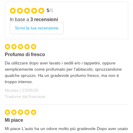
5
/5
In base a
3 recensioni
Scrivi la tua recensione
Profumo di fresco
Da utilizzare dopo aver lavato i sedili e/o i tappetini, oppure
semplicemente come profumato per l'abitacolo, spruzzandone
qualche spruzzo. Ha un gradevole profumo fresco, ma non è
troppo intenso.
23 maggio 2026
Nicolas |
23/05/26
Tradurre dal francese
Mi piace
Mi piace L'auto ha un odore molto più gradevole Dopo aver usato