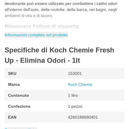
deodorante può essere utilizzato per combattere i cattivi odori
all'interno dell'auto, della roulotte, della barca, nei bagni, negli
ambienti di vita e di lavoro.
Rimuovere l'odore di sigaretta
Soffrite di odore di sigaretta in auto? Koch Chemie Fu elimina i
Informazioni complete sul prodotto
cattivi odori di sigaretta, cenere e nicotina dall'auto. Il deodorante
penetra in profondità nel tessuto della tappezzeria, nel sedile
Specifiche di Koch Chemie Fresh
dell'auto o in altre aree, eliminando completamente l'odore
sgradevole. L'auto torna a profumare di fresco e di nuovo come
Up - Elimina Odori - 1lt
nuova!
Caratteristiche Koch Chemie Fu
SKU
153001
Marca
Rimuove gli odori più persistenti
Koch Chemie
Lascia un piacevole odore di "auto nuova"
Contenuto
1 litro
Adatto per rimuovere gli odori del cane
Confezione
1 pezzo
EAN
4260188680401
Categoria
Profumi Per Auto