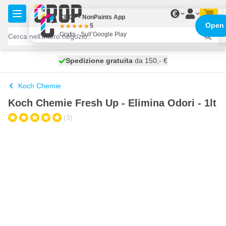
Salta al contenuto
€
CROP - NonPaints App
Open
5
Gratis - Sull’Google Play
Spedizione gratuita
100 giorni
spedito oggi
da 150,- €
Koch Chemie
Koch Chemie Fresh Up - Elimina Odori - 1lt
(3)