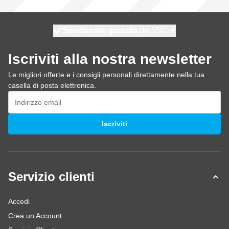
Spedizione gratuita
100 giorni
spedito oggi
da 150,- €
Iscriviti alla nostra newsletter
Le migliori offerte e i consigli personali direttamente nella tua
casella di posta elettronica.
Indirizzo email
Iscriviti
Servizio clienti
Accedi
Crea un Account