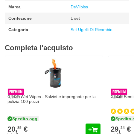
1,8 mm
Marca
DeVilbiss
2 mm
Confezione
1 set
Categoria
Set Ugelli Di Ricambio
Completa l'acquisto
CROP Wet Wipes - Salviette impregnate per la
CROP Semim
pulizia 100 pezzi
Spedito oggi
Spedito 
20,
€
29,
€
85
24