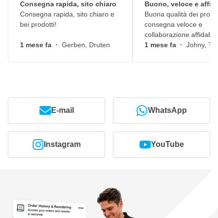
Consegna rapida, sito chiaro
Buono, veloce e affid
Consegna rapida, sito chiaro e
Buona qualità dei prodot
bei prodotti!
consegna veloce e
collaborazione affidabile
1 mese fa
·
Gerben, Druten
1 mese fa
·
Johny, Ti
E-mail
WhatsApp
Instagram
YouTube