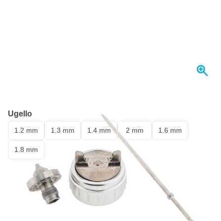
Spedito oggi
Ugello
1.2 mm
1.3 mm
1.4 mm
2 mm
1.6 mm
1.8 mm
376,
€
98
incl. IVA
Quantità
Aggiungi al Carrello