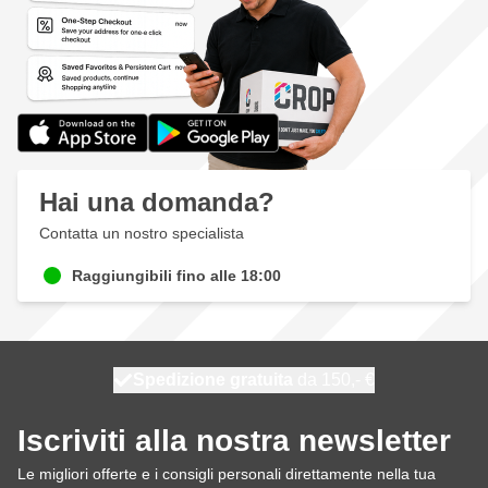
Hai una domanda?
Contatta un nostro specialista
Raggiungibili fino alle 18:00
Spedizione gratuita
100 giorni
spedito oggi
da 150,- €
Iscriviti alla nostra newsletter
Le migliori offerte e i consigli personali direttamente nella tua