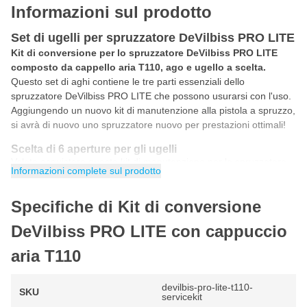
Informazioni sul prodotto
Set di ugelli per spruzzatore DeVilbiss PRO LITE
Kit di conversione per lo spruzzatore DeVilbiss PRO LITE
composto da cappello aria T110, ago e ugello a scelta.
Questo set di aghi contiene le tre parti essenziali dello
spruzzatore DeVilbiss PRO LITE che possono usurarsi con l'uso.
Aggiungendo un nuovo kit di manutenzione alla pistola a spruzzo,
si avrà di nuovo uno spruzzatore nuovo per prestazioni ottimali!
Scelta di 6 aperture per gli ugelli
Volete acquistare questo kit di manutenzione per lo spruzzatore
Informazioni complete sul prodotto
DeVilbiss PRO LITE? Allora potete scegliere tra tre diverse
aperture degli ugelli. A seconda della vernice che volete
Specifiche di Kit di conversione
spruzzare, scegliete l'apertura dell'ugello che preferite.
DeVilbiss PRO LITE con cappuccio
1,2 mm
aria T110
1,3 mm
1,4 mm
devilbis-pro-lite-t110-
SKU
1,6 mm
servicekit