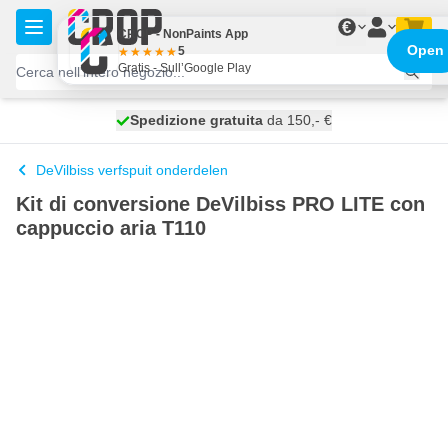
Salta al contenuto
€
CROP - NonPaints App
Open
5
Gratis - Sull’Google Play
Spedizione gratuita
100 giorni
spedito oggi
da 150,- €
DeVilbiss verfspuit onderdelen
Kit di conversione DeVilbiss PRO LITE con
cappuccio aria T110