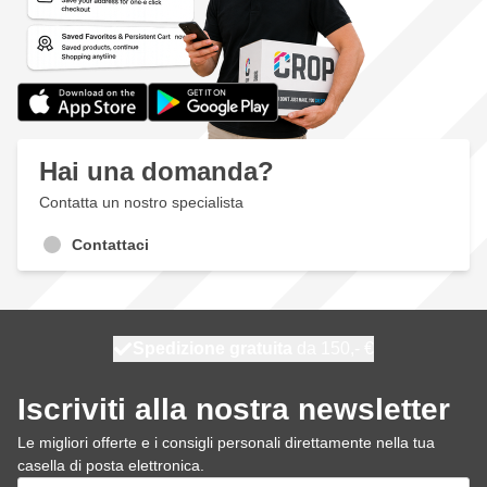
Hai una domanda?
Contatta un nostro specialista
Contattaci
Spedizione gratuita
100 giorni
spedito oggi
da 150,- €
Iscriviti alla nostra newsletter
Le migliori offerte e i consigli personali direttamente nella tua
casella di posta elettronica.