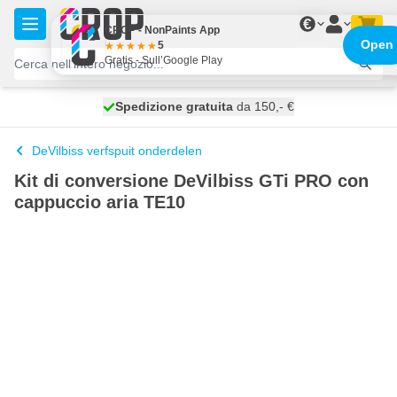
Salta al contenuto
€
CROP - NonPaints App
Open
5
Gratis - Sull’Google Play
Spedizione gratuita
100 giorni
spedito oggi
da 150,- €
DeVilbiss verfspuit onderdelen
Kit di conversione DeVilbiss GTi PRO con
cappuccio aria TE10