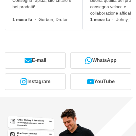
Consegna rapida, sito chiaro e
Buona qualità dei prodot
bei prodotti!
consegna veloce e
collaborazione affidabile
1 mese fa
·
Gerben, Druten
1 mese fa
·
Johny, Ti
E-mail
WhatsApp
Instagram
YouTube