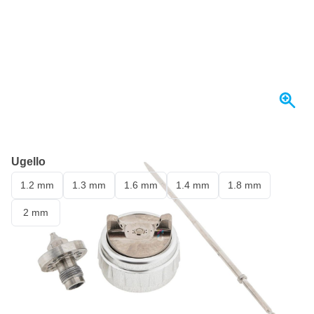
Spedito oggi
Ugello
1.2 mm
1.3 mm
1.6 mm
1.4 mm
1.8 mm
2 mm
376,
€
98
incl. IVA
Quantità
Aggiungi al Carrello