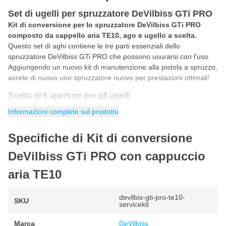
Set di ugelli per spruzzatore DeVilbiss GTi PRO
Kit di conversione per lo spruzzatore DeVilbiss GTi PRO
composto da cappello aria TE10, ago e ugello a scelta.
Questo set di aghi contiene le tre parti essenziali dello
spruzzatore DeVilbiss GTi PRO che possono usurarsi con l'uso.
Aggiungendo un nuovo kit di manutenzione alla pistola a spruzzo,
avrete di nuovo uno spruzzatore nuovo per prestazioni ottimali!
Scelta di 6 aperture per gli ugelli
Volete acquistare questo kit di manutenzione per lo spruzzatore
Informazioni complete sul prodotto
DeVilbiss GTi PRO? Allora potete scegliere tra tre diverse
aperture degli ugelli. A seconda della vernice che volete
Specifiche di Kit di conversione
spruzzare, scegliete l'apertura dell'ugello che preferite.
DeVilbiss GTi PRO con cappuccio
1,2 mm
aria TE10
1,3 mm
1,4 mm
devilbis-gti-pro-te10-
SKU
1,6 mm
servicekit
1,8 mm
Marca
DeVilbiss