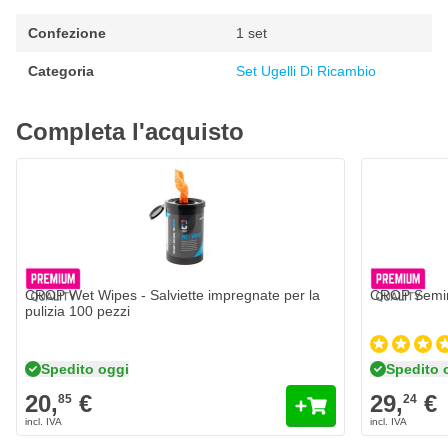
2 mm
Confezione
1 set
Categoria
Set Ugelli Di Ricambio
Completa l'acquisto
CROP Wet Wipes - Salviette impregnate per la
CROP Semim
pulizia 100 pezzi
Spedito oggi
Spedito 
20,
€
29,
€
85
24