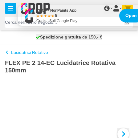
Salta al contenuto
€
CROP - NonPaints App
Open
5
Gratis - Sull’Google Play
Spedizione gratuita
100 giorni
spedito oggi
da 150,- €
Lucidatrici Rotative
FLEX PE 2 14-EC Lucidatrice Rotativa
150mm