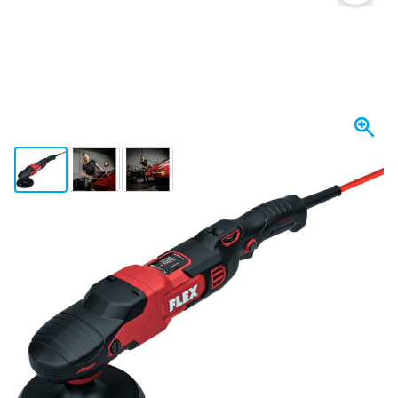
View larger image
View larger image
View larger image
Spedito oggi
503,
€
13
incl. IVA
Quantità
Aggiungi al Carrello
Ordina entro le 22:59,
spedito oggi
Spedizione gratuita
da 150,- €