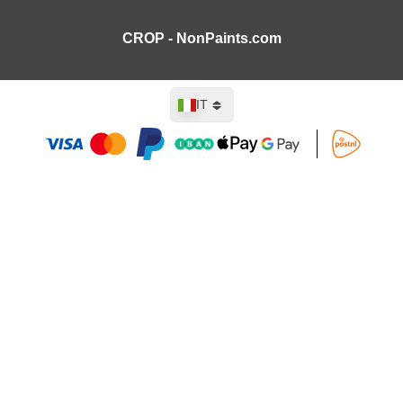
CROP - NonPaints.com
Lingua
IT
Aggiungi al Carrello