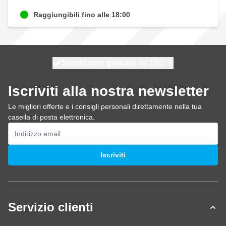
Raggiungibili fino alle 18:00
Spedizione gratuita
100 giorni
spedito oggi
da 150,- €
Iscriviti alla nostra newsletter
Le migliori offerte e i consigli personali direttamente nella tua
casella di posta elettronica.
Indirizzo email
Iscriviti
Servizio clienti