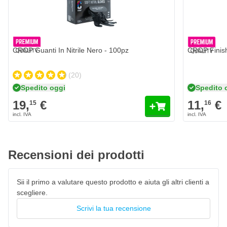
Max. 150mm per superfici trattate di grandi dimensioni
Quantità
Formato
Cavo PUR da 6 metri per maggiore libertà di movimento
Aggiungi al Carrello
Circa 72 dB(A) - progettato per un lavoro confortevole
CROP Guanti In Nitrile Nero - 100pz
CROP Finish
Impugnature SoftGrip per un controllo preciso
Elettronica a microprocessore con velocità costante
(20)
Protezione da sovraccarico e riavvio integrati
Spedito oggi
Spedito 
19,
€
11,
€
15
16
Recensioni dei prodotti
Sii il primo a valutare questo prodotto e aiuta gli altri clienti a
scegliere.
Scrivi la tua recensione