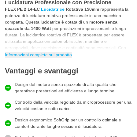
Lucidatura Professionale con Precisione
FLEX PE 2 14-EC
Lucidatrice
Rotativa 150mm
rappresenta la
potenza di lucidatura rotativa professionale in una macchina
compatta. Questa lucidatrice è dotata di un
motore senza
spazzole da 1400 Watt
per prestazioni impressionanti e lunga
durata. La lucidatrice rotativa di FLEX è progettata per essere
utilizzata in applicazioni automobilistiche, marittime e
aerospaziali, dove precisione e continuità sono essenziali. Con
un'ampia gamma di velocità regolabile e un design ergonomico
Informazioni complete sul prodotto
SoftGrip, lavorerai in modo confortevole e controllato, ideale per
lavori di lucidatura intensivi.
Vantaggi e svantaggi
Caratteristiche Uniche della Lucidatrice Rotativa FLEX
PE 2 14-EC
Design del motore senza spazzole di alta qualità che
Ciò che distingue questa lucidatrice rotativa FLEX PE 2 14-EC è
garantisce prestazioni ed efficienza a lungo termine
la combinazione di
alta potenza
e
controllo intelligente del
motore
. Il motore senza spazzole offre una distribuzione stabile
Controllo della velocità regolato da microprocessore per una
ed efficiente della potenza, consentendo alla macchina di
velocità costante sotto carico
mantenere prestazioni costanti anche sotto carico pesante.
Design ergonomico SoftGrip per un controllo ottimale e
Grazie alla regolazione della velocità controllata da
comfort durante lunghe sessioni di lucidatura
microprocessore, la velocità impostata rimane costante, anche
sotto pressione, con protezione da sovraccarico, protezione da