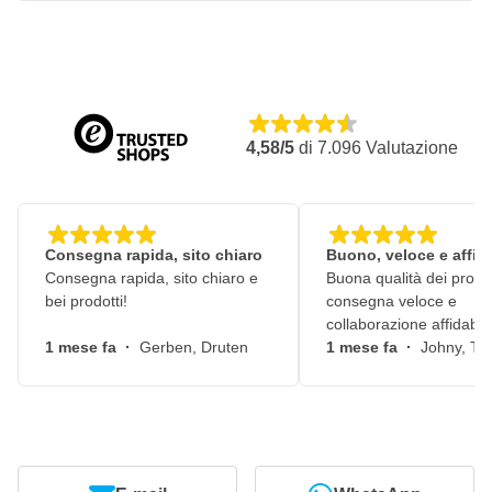
4,58/5
di
7.096
Valutazione
Consegna rapida, sito chiaro
Buono, veloce e affid
Consegna rapida, sito chiaro e
Buona qualità dei prodot
bei prodotti!
consegna veloce e
collaborazione affidabile
1 mese fa
·
Gerben, Druten
1 mese fa
·
Johny, Ti