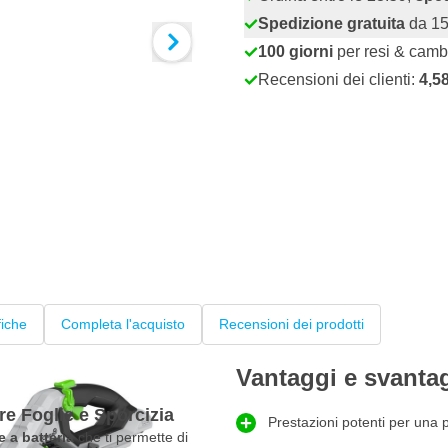
Spedizione gratuita
da 15
100 giorni
per resi & camb
Recensioni dei clienti:
4,5
fiche
Completa l'acquisto
Recensioni dei prodotti
Vantaggi e svanta
e Foglie e Sporcizia
Prestazioni potenti per una p
e a batteria
che ti permette di