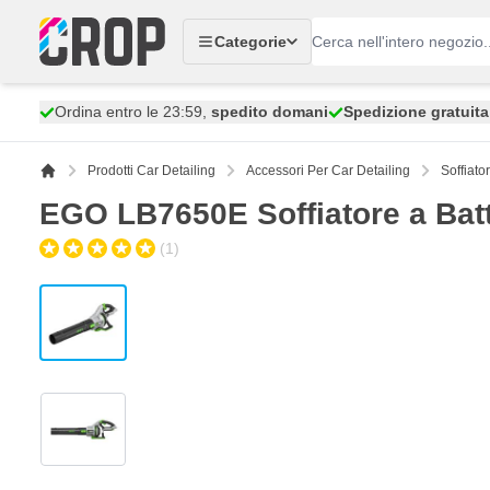
Salta al contenuto
Categorie
Ordina entro le 23:59,
spedito domani
Spedizione gratuita
Prodotti Car Detailing
Accessori Per Car Detailing
Soffiato
EGO LB7650E Soffiatore a Batte
(1)
View larger image
View larger image