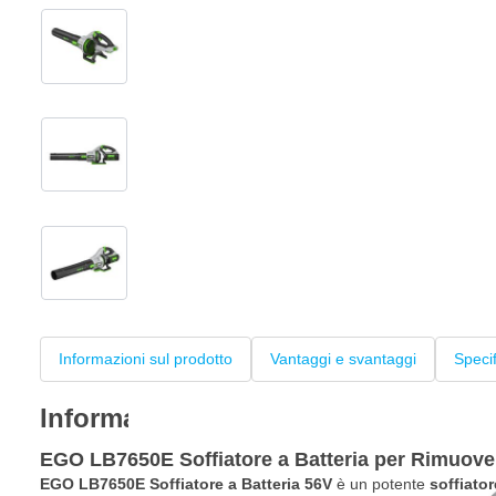
View larger image
View larger image
View larger image
Informazioni sul prodotto
Vantaggi e svantaggi
Speci
Informazioni sul prodotto
EGO LB7650E Soffiatore a Batteria per Rimuover
EGO LB7650E Soffiatore a Batteria 56V
è un potente
soffiator