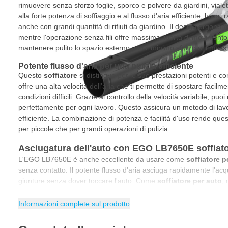
rimuovere senza sforzo foglie, sporco e polvere da giardini, vialett
alla forte potenza di soffiaggio e al flusso d'aria efficiente, lavo
anche con grandi quantità di rifiuti da giardino. Il design ergono
mentre l'operazione senza fili offre massima libertà di movimento
mantenere pulito lo spazio esterno con il minimo sforzo e il mass
Potente flusso d'aria per una pulizia efficiente
Questo
soffiatore
si distingue per le sue prestazioni potenti e 
offre una alta velocità dell'aria che ti permette di spostare facilm
condizioni difficili. Grazie al controllo della velocità variabile, puo
perfettamente per ogni lavoro. Questo assicura un metodo di lavor
efficiente. La combinazione di potenza e facilità d'uso rende quest
per piccole che per grandi operazioni di pulizia.
Asciugatura dell'auto con EGO LB7650E soffiato
L'EGO LB7650E è anche eccellente da usare come
soffiatore p
senza contatto. Il potente flusso d'aria asciuga rapidamente l'acq
giunture senza dover toccare l'auto. Come
soffiatore per auto
,
sicuro per evitare graffi e ottenere un risultato di asciugatura imp
regolabile, lavori in modo controllato e asciughi sia grandi superfi
Informazioni complete sul prodotto
Assicurati che il veicolo sia pulito e bagnato dopo il lavaggio.