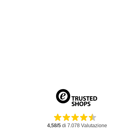
Potente soffiatore a batteria per rimuovere foglie e sporco
Utilizzabile anche come soffiatore per auto
Alta velocità dell'aria per una pulizia rapida
Controllo della velocità variabile per il massimo controllo
Design ergonomico per un uso confortevole
Lavoro senza fili per una libertà di movimento ottimale
Adatto per la manutenzione di giardini, cortili e veicoli
Parte del sistema di batteria EGO 56V
4,58/5
di
7.078
Valutazione