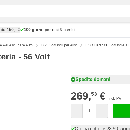
da 150,- €
100 giorni
per resi & cambi
re Per Asciugare Auto
EGO Soffiatori per Auto
EGO LB7650E Soffiatore a Ba
ria - 56 Volt
Spedito domani
269,
€
53
incl. IVA
Quantità
Ordina entro le 23:59,
spe