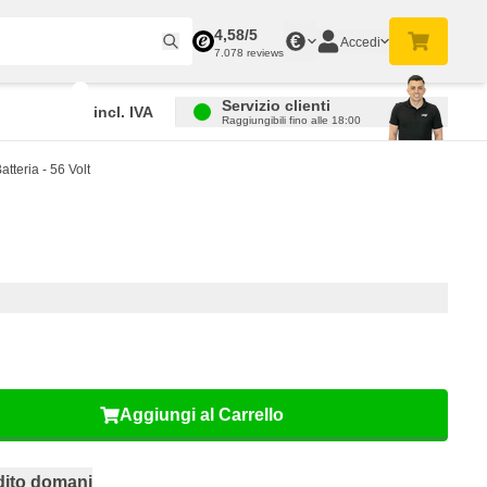
4,58/5
€
Accedi
7.078 reviews
Servizio clienti
incl. IVA
Raggiungibili fino alle 18:00
tteria - 56 Volt
Aggiungi al Carrello
dito domani