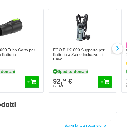
C
1
Qua
Fo
00 Tubo Corto per
EGO BHX1000 Supporto per
a Batteria
Batteria a Zaino Inclusivo di
Cavo
 domani
Spedito domani
92,
€
34
dotti
Scrivi la tua recensione