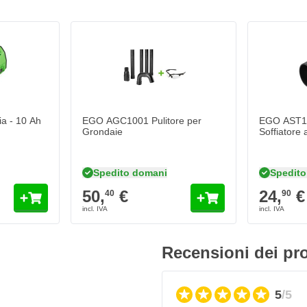
essario.
i.
li e lavori rapidamente ed
a - 10 Ah
EGO AGC1001 Pulitore per
EGO AST10
Grondaie
Soffiatore 
gello)
Spedito domani
Spedito
50,
€
24,
€
40
90
Recensioni dei pro
Volt
5
/5