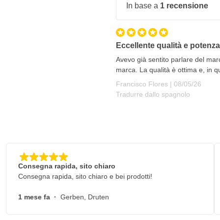
In base a
1 recensione
Eccellente qualità e potenza
Avevo già sentito parlare del ma
marca. La qualità è ottima e, in 
8 maggio 2026
Francisco Flores |
08/05/26
Tradurre dallo spagnolo
Consegna rapida, sito chiaro
Consegna rapida, sito chiaro e bei prodotti!
1 mese fa
·
Gerben, Druten