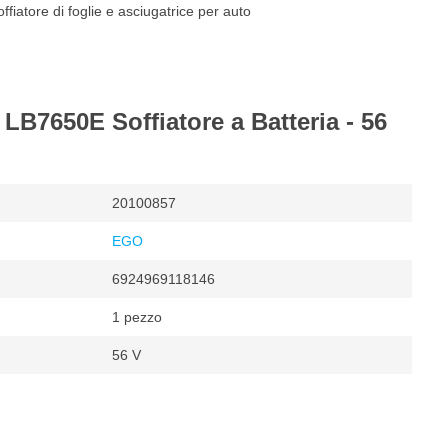
offiatore di foglie e asciugatrice per auto
LB7650E Soffiatore a Batteria - 56
20100857
EGO
6924969118146
1 pezzo
56 V
foglie
mentato a batteria