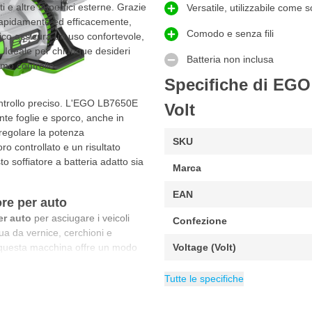
i e altre superfici esterne. Grazie
Versatile, utilizzabile come s
ri rapidamente ed efficacemente,
Comodo e senza fili
mico assicura un uso confortevole,
. Ideale per chiunque desideri
Batteria non inclusa
imo controllo.
Specifiche di EGO 
controllo preciso. L'EGO LB7650E
Volt
ente foglie e sporco, anche in
i regolare la potenza
SKU
o controllato e un risultato
o soffiatore a batteria adatto sia
Marca
EAN
re per auto
er auto
per asciugare i veicoli
Confezione
ua da vernice, cerchioni e
 questa macchina offre un modo
Voltage (Volt)
eccabile. Grazie alla velocità
Fonte di alimentazione
Peso
Categoria
2.1 kg
EGO soffiatori di 
Ali
ci sia dettagli con precisione.
Tutte le specifiche