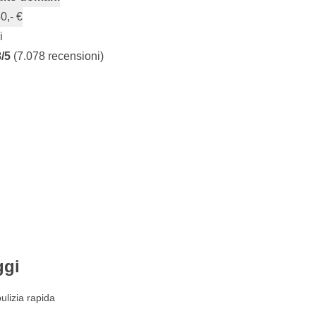
0,- €
i
8/5
(7.078 recensioni)
ggi
ulizia rapida