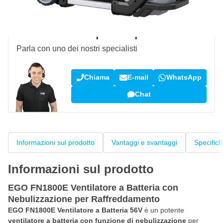
Recensioni dei clienti:
4,58/5
(7.101 recensioni)
Domanda su questo prodotto?
Parla con uno dei nostri specialisti
Chiama
E-mail
WhatsApp
Chat
Informazioni sul prodotto
Vantaggi e svantaggi
Specific
Informazioni sul prodotto
EGO FN1800E Ventilatore a Batteria con
Nebulizzazione per Raffreddamento
EGO FN1800E Ventilatore a Batteria 56V
è un potente
ventilatore a batteria con funzione di nebulizzazione
per