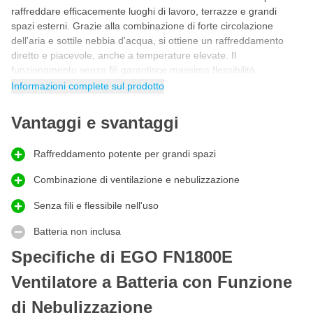
raffreddare efficacemente luoghi di lavoro, terrazze e grandi
spazi esterni. Grazie alla combinazione di forte circolazione
dell'aria e sottile nebbia d'acqua, si ottiene un raffreddamento
diretto e piacevole, anche a temperature elevate. Il
funzionamento senza fili garantisce massima flessibilità,
permettendo di utilizzare questo ventilatore ovunque senza
Informazioni complete sul prodotto
dipendere dall'elettricità. Ideale per uso professionale e
condizioni calde dove il comfort è fondamentale.
Vantaggi e svantaggi
Raffreddamento potente con aria e nebbia
Questo
ventilatore con nebulizzazione
si distingue per la sua
Raffreddamento potente per grandi spazi
alta capacità e funzionamento efficace. L'EGO FN1800E fornisce
Combinazione di ventilazione e nebulizzazione
un potente flusso d'aria che, in combinazione con la
nebulizzazione, assicura un raffreddamento ottimale. Grazie alle
Senza fili e flessibile nell'uso
impostazioni regolabili, puoi decidere l'intensità dell'aria e della
nebbia, adattandola alla situazione. Questo garantisce un clima di
Batteria non inclusa
lavoro confortevole e un raffreddamento efficiente. La robusta
Specifiche di EGO FN1800E
costruzione rende questo ventilatore a batteria adatto per un uso
intensivo e prolungato.
Ventilatore a Batteria con Funzione
Raffreddare il cantiere con il ventilatore EGO
di Nebulizzazione
FN1800E