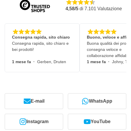
4,58/5
di
7.101
Valutazione
Consegna rapida, sito chiaro
Buono, veloce e affid
Consegna rapida, sito chiaro e
Buona qualità dei prodot
bei prodotti!
consegna veloce e
collaborazione affidabile
1 mese fa
·
Gerben, Druten
1 mese fa
·
Johny, Ti
E-mail
WhatsApp
Instagram
YouTube