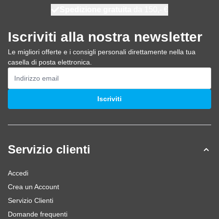
Spedizione gratuita
100 giorni
spedito oggi
da 150,- €
Iscriviti alla nostra newsletter
Le migliori offerte e i consigli personali direttamente nella tua
casella di posta elettronica.
Indirizzo email
Iscriviti
Servizio clienti
Accedi
Crea un Account
Servizio Clienti
Domande frequenti