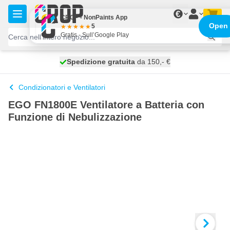
Salta al contenuto
€
CROP - NonPaints App
Open
5
Gratis - Sull’Google Play
Spedizione gratuita
100 giorni
spedito oggi
da 150,- €
Condizionatori e Ventilatori
EGO FN1800E Ventilatore a Batteria con
Funzione di Nebulizzazione