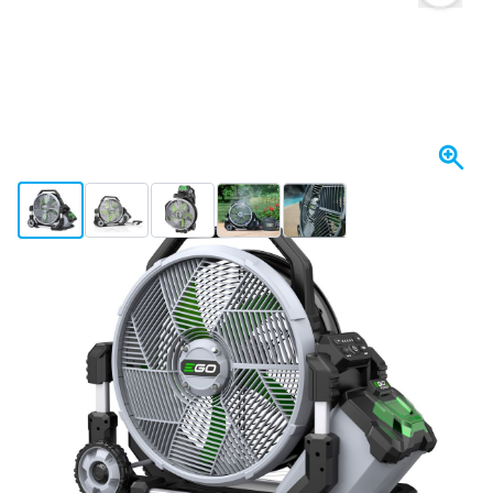
View larger image
View larger image
View larger image
View larger image
View larger image
+4
Disponibile a breve
533,
€
37
incl. IVA
Tienimi aggiornato
Spedizione gratuita
da 150,- €
100 giorni
per resi & cambi