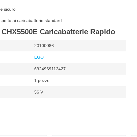
 e sicuro
ispetto ai caricabatterie standard
 CHX5500E Caricabatterie Rapido
20100086
EGO
6924969112427
1 pezzo
56 V
ricabatterie
mentato a batteria