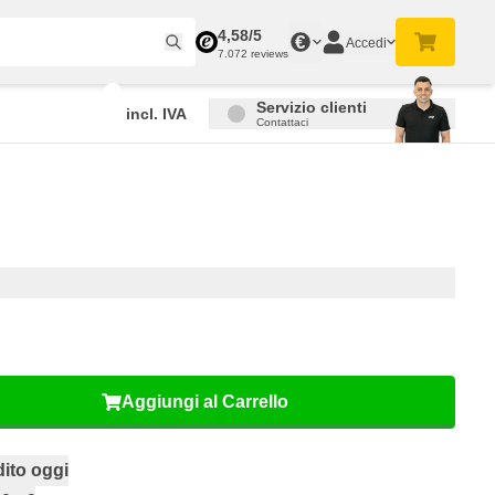
4,58/5
€
Accedi
7.072 reviews
Servizio clienti
incl. IVA
Contattaci
Aggiungi al Carrello
ito oggi