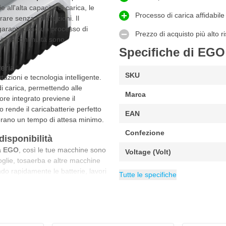
 all'alta capacità di carica, le
Processo di carica affidabile
are senza interruzioni. Il
o garantiscono un processo di
Prezzo di acquisto più alto r
ità e continuità sono
Specifiche di EGO
teria
SKU
tazioni e tecnologia intelligente.
 carica, permettendo alle
Marca
ore integrato previene il
 rende il caricabatterie perfetto
EAN
derano un tempo di attesa minimo.
Confezione
disponibilità
ia EGO
, così le tue macchine sono
Voltage (Volt)
foglie, tosaerba e altre macchine
Fonte di alimentazione
Categoria
EGO batterie e ca
Ali
do rapidamente le batterie, lavori
Tutte le specifiche