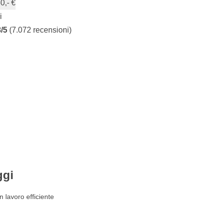
0,- €
i
8/5
(7.072 recensioni)
ggi
n lavoro efficiente