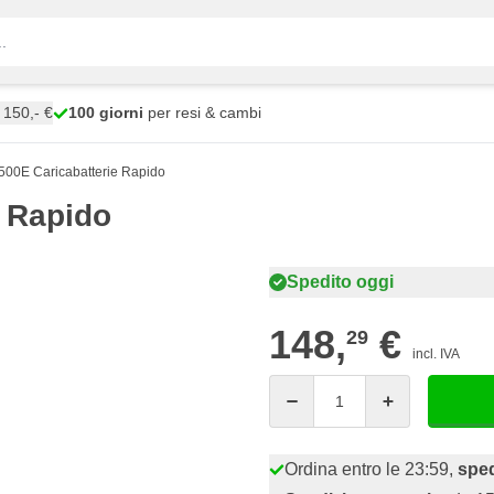
150,- €
100 giorni
per resi & cambi
0E Caricabatterie Rapido
 Rapido
Spedito oggi
148,
€
29
incl. IVA
Quantità
Ordina entro le 23:59,
sped