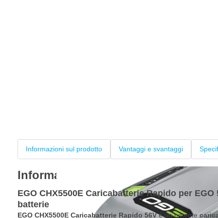
Informazioni sul prodotto
Vantaggi e svantaggi
Speci
Informazioni sul prodotto
EGO CHX5500E Caricabatterie Rapido per EGO 56
batterie
EGO CHX5500E Caricabatterie Rapido 56V
è un potente
caric