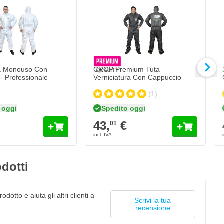
onouso Con Cappuccio - Professionale
CROP Premium Tuta Verniciatura Con Ca
3
43,
€
4
01
oggi
Spedito oggi
Quantità
Qua
Misura
Fo
Aggiungi al Carrello
Aggiungi al Carr
a Monouso Con
CROP Premium Tuta
- Professionale
Verniciatura Con Cappuccio
(1)
 oggi
Spedito oggi
43,
€
01
dotti
odotto e aiuta gli altri clienti a
Scrivi la tua
recensione