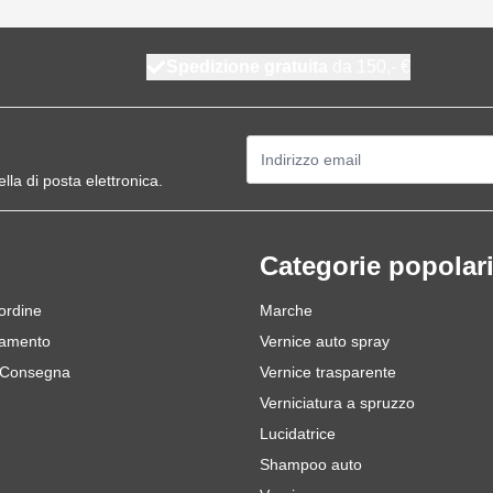
Spedizione gratuita
da 150,- €
Indirizzo email
ella di posta elettronica.
Categorie popolar
 ordine
Marche
gamento
Vernice auto spray
 Consegna
Vernice trasparente
Verniciatura a spruzzo
Lucidatrice
Shampoo auto