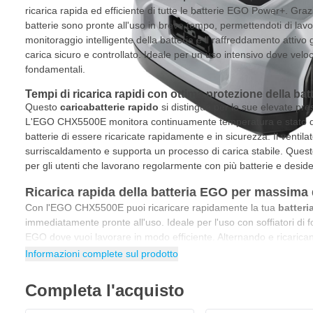
ricarica rapida ed efficiente di tutte le batterie EGO Power+. Grazie
batterie sono pronte all'uso in breve tempo, permettendoti di lavor
monitoraggio intelligente della batteria e il raffreddamento attiv
carica sicuro e controllato. Ideale per un uso intensivo dove veloc
fondamentali.
Tempi di ricarica rapidi con ottima protezione della bat
Questo
caricabatterie rapido
si distingue per le sue elevate pres
L'EGO CHX5500E monitora continuamente temperatura e stato di
batterie di essere ricaricate rapidamente e in sicurezza. Il ventilat
surriscaldamento e supporta un processo di carica stabile. Questo
per gli utenti che lavorano regolarmente con più batterie e desi
Ricarica rapida della batteria EGO per massima 
Con l'EGO CHX5500E puoi ricaricare rapidamente la tua
batter
immediatamente pronte all'uso. Ideale per l'uso con soffiatori di 
EGO dove vuoi lavorare in modo efficiente. Alternando e ricarican
senza interruzioni e aumenti la produttività di ogni lavoro.
Informazioni complete sul prodotto
Inserisci la batteria EGO 56V nel caricabatterie rapido.
Completa l'acquisto
Collega il caricabatterie alla rete elettrica.
Controlla l'indicatore LED per lo stato di carica.