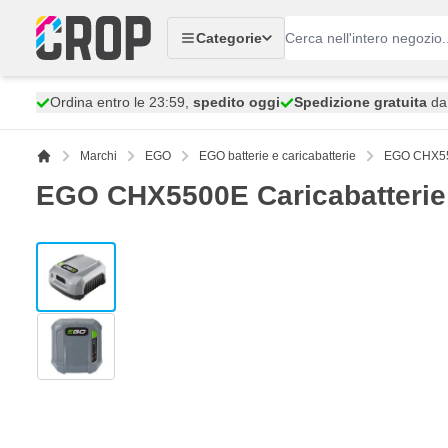
Salta al contenuto
Categorie
Ordina entro le 23:59,
spedito oggi
Spedizione gratuita
da 
Marchi
EGO
EGO batterie e caricabatterie
EGO CHX550
EGO CHX5500E Caricabatterie
View larger image
View larger image