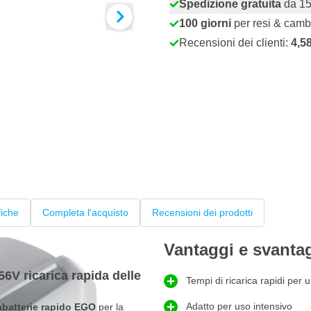
Spedizione gratuita
da 15
100 giorni
per resi & camb
Recensioni dei clienti:
4,5
fiche
Completa l'acquisto
Recensioni dei prodotti
Vantaggi e svanta
V ricarica rapida delle
Tempi di ricarica rapidi per u
Adatto per uso intensivo
abatterie rapido EGO
per la