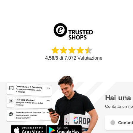
Batteria 4.0 Ah: ca. 30 minuti
Batteria 5.0 Ah: ca. 40 minuti
Batteria 6.0 Ah: ca. 45 minuti
Batteria 7.5 Ah: ca. 60 minuti
Batteria 10.0 Ah: ca. 70 minuti
Batteria 12.0 Ah: ca. 90 minuti
4,58/5
di
7.072
Valutazione
Caratteristiche EGO CHX5500E Caricabatterie Rapido
Potente caricabatterie rapido per tutte le batterie EGO 56V
Tempi di ricarica rapidi per un tempo di attesa minimo
Raffreddamento attivo per una ricarica sicura e stabile
Hai un
Indicatore LED per lo stato di carica e diagnosi
Processo di carica intelligente per prestazioni ottimali della b
Contatta un nos
Ideale per un uso intensivo
Contatt
Design compatto e robusto
Parte del sistema di batterie EGO 56V