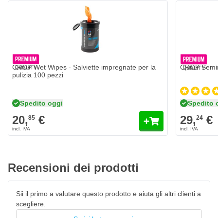
CROP Wet Wipes - Salviette impregnate per la
CROP Semim
pulizia 100 pezzi
Spedito oggi
Spedito 
20,
€
29,
€
85
24
Recensioni dei prodotti
Sii il primo a valutare questo prodotto e aiuta gli altri clienti a
scegliere.