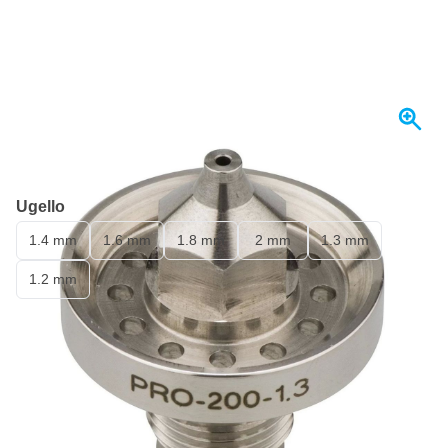
Spedito oggi
Ugello
1.4 mm
1.6 mm
1.8 mm
2 mm
1.3 mm
1.2 mm
184,
€
22
incl. IVA
Quantità
Aggiungi al Carrello