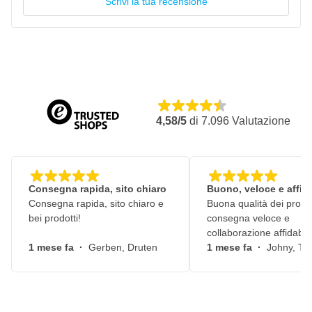
Scrivi la tua recensione
4,58/5
di
7.096
Valutazione
Consegna rapida, sito chiaro
Buono, veloce e affid
Consegna rapida, sito chiaro e
Buona qualità dei prodot
bei prodotti!
consegna veloce e
collaborazione affidabile
1 mese fa
·
Gerben, Druten
1 mese fa
·
Johny, Ti