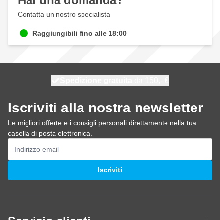
Hai una domanda?
Contatta un nostro specialista
Raggiungibili fino alle 18:00
Spedizione gratuita
100 giorni
spedito oggi
da 150,- €
Iscriviti alla nostra newsletter
Le migliori offerte e i consigli personali direttamente nella tua
casella di posta elettronica.
Indirizzo email
Iscriviti