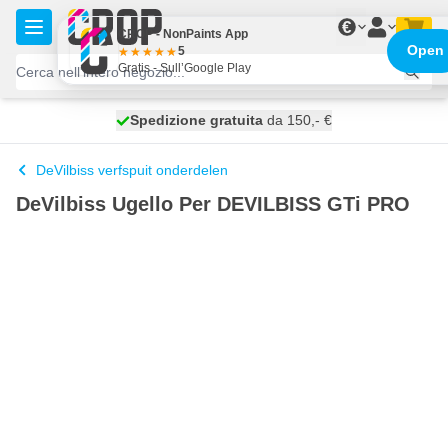
Salta al contenuto
€
CROP - NonPaints App
Open
5
Gratis - Sull’Google Play
Spedizione gratuita
100 giorni
spedito oggi
da 150,- €
DeVilbiss verfspuit onderdelen
DeVilbiss Ugello Per DEVILBISS GTi PRO