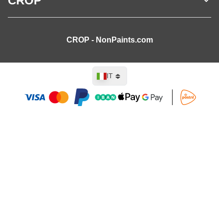
CROP
CROP - NonPaints.com
Lingua
IT
Aggiungi al Carrello