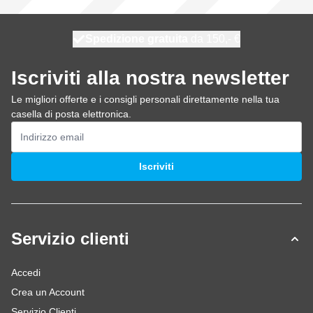
Spedizione gratuita
100 giorni
spedito domani
da 150,- €
Iscriviti alla nostra newsletter
Le migliori offerte e i consigli personali direttamente nella tua
casella di posta elettronica.
Indirizzo email
Iscriviti
Servizio clienti
Accedi
Crea un Account
Servizio Clienti