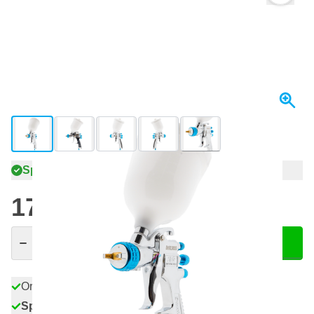
View larger image
View larger image
View larger image
View larger image
View larger image
+6
Spedito domani
170,
€
74
incl. IVA
Quantità
Aggiungi al Carrello
Ordina entro le 23:59,
spedito domani
Spedizione gratuita
da 150,- €