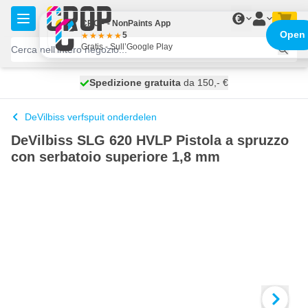
Salta al contenuto
€
CROP - NonPaints App
Open
5
Gratis - Sull’Google Play
Spedizione gratuita
100 giorni
spedito domani
da 150,- €
DeVilbiss verfspuit onderdelen
DeVilbiss SLG 620 HVLP Pistola a spruzzo
con serbatoio superiore 1,8 mm