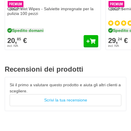
Alloggiamento robusto e durevole
CROP Wet Wipes - Salviette impregnate per la
CROP Semim
Inclusa tazza superiore da 600 ml
pulizia 100 pezzi
Controllo dell'aria e del fluido facilmente regolabile
Adatto per lacche, primer e rivestimenti
Spedito domani
Spedito 
20,
€
29,
€
85
24
Recensioni dei prodotti
Sii il primo a valutare questo prodotto e aiuta gli altri clienti a
scegliere.
Scrivi la tua recensione