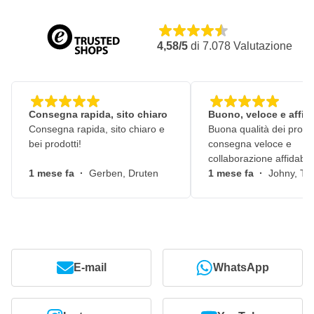
4,58/5
di
7.078
Valutazione
Consegna rapida, sito chiaro
Buono, veloce e affid
Consegna rapida, sito chiaro e
Buona qualità dei prodot
bei prodotti!
consegna veloce e
collaborazione affidabile
1 mese fa
·
Gerben, Druten
1 mese fa
·
Johny, Ti
E-mail
WhatsApp