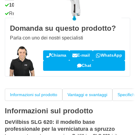
100 giorni
per resi & cambi
Recensioni dei clienti:
4,58/5
(7.078 recensioni)
Domanda su questo prodotto?
Parla con uno dei nostri specialisti
Chiama
E-mail
WhatsApp
Chat
Informazioni sul prodotto
Vantaggi e svantaggi
Specific
Informazioni sul prodotto
DeVilbiss SLG 620: il modello base
professionale per la verniciatura a spruzzo