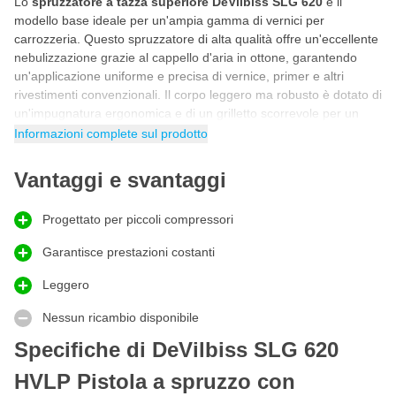
Lo
spruzzatore a tazza superiore DeVilbiss SLG 620
è il
modello base ideale per un'ampia gamma di vernici per
carrozzeria. Questo spruzzatore di alta qualità offre un'eccellente
nebulizzazione grazie al cappello d'aria in ottone, garantendo
un'applicazione uniforme e precisa di vernice, primer e altri
rivestimenti convenzionali. Il corpo leggero ma robusto è dotato di
un'impugnatura ergonomica e di un grilletto scorrevole per un
comfort di lavoro ottimale e un controllo completo del fluido e del
Informazioni complete sul prodotto
getto.
Vantaggi e svantaggi
Spruzzatore per verniciatura economico di DeVilbiss
L'SLG 620 è la scelta ideale per chi è alla ricerca di uno
spruzzatore economico senza compromessi sulla qualità.
Progettato per piccoli compressori
Nonostante il suo status di entry-level, offre comunque l'affidabile
Garantisce prestazioni costanti
finitura DeVilbiss. Consuma relativamente poca aria (circa 386
lpm) per risultati di spruzzatura professionali per vernici, fondi e
Leggero
rivestimenti. Grazie all'impugnatura ergonomica e al grilletto
morbido, il lavoro prolungato è confortevole. Ottimo rapporto
Nessun ricambio disponibile
qualità-prezzo per chi inizia o lavora con un budget limitato.
Specifiche di DeVilbiss SLG 620
Spruzzatore HVLP
HVLP Pistola a spruzzo con
Questo spruzzatore HVLP riduce notevolmente l'overspray e