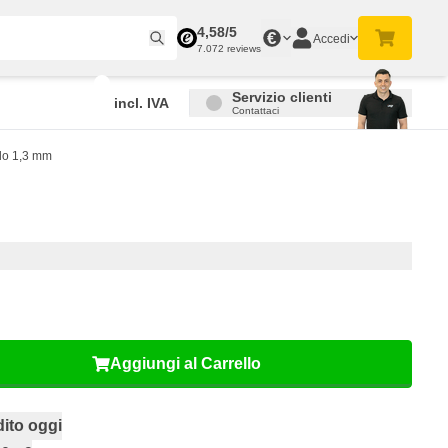
4,58/5
€
Accedi
7.072 reviews
Servizio clienti
incl. IVA
Contattaci
lo 1,3 mm
Aggiungi al Carrello
ito oggi