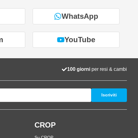
WhatsApp
m
YouTube
100 giorni
per resi & cambi
Iscriviti
i
CROP
Su CROP