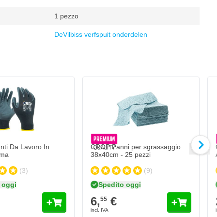
1 pezzo
DeVilbiss verfspuit onderdelen
 Da Lavoro In Microschiuma
oggi
Aggiungi al Carrello
ti Da Lavoro In
CROP Panni per sgrassaggio
uma
38x40cm - 25 pezzi
(3)
(9)
 oggi
Spedito oggi
6,
€
55