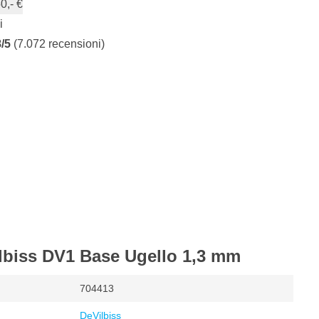
0,- €
i
8/5
(7.072 recensioni)
ilbiss DV1 Base Ugello 1,3 mm
704413
DeVilbiss