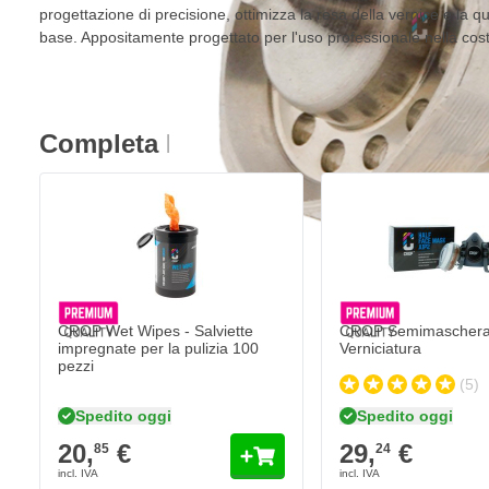
progettazione di precisione, ottimizza la resa della vernice e la qual
base. Appositamente progettato per l'uso professionale nella costr
Completa l'acquisto
CROP Wet Wipes - Salviette
CROP Semimascher
impregnate per la pulizia 100
Verniciatura
pezzi
(5)
Spedito oggi
Spedito oggi
20,
€
29,
€
85
24