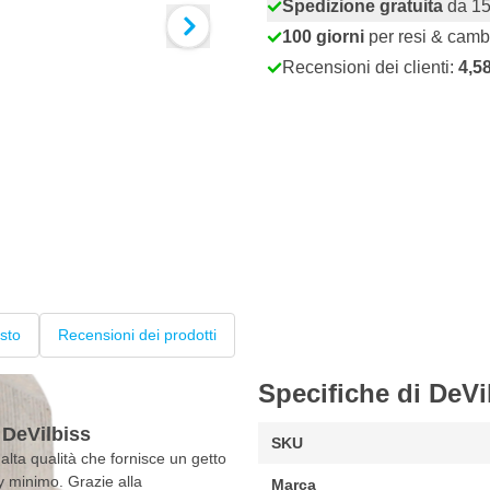
Spedizione gratuita
da 15
100 giorni
per resi & camb
Recensioni dei clienti:
4,5
sto
Recensioni dei prodotti
Specifiche di DeV
 DeVilbiss
SKU
alta qualità che fornisce un getto
y minimo. Grazie alla
Marca