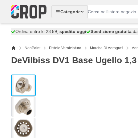
Salta al contenuto
Categorie
Ordina entro le 23:59,
spedito oggi
Spedizione gratuita
da 
NonPaint
Pistole Verniciatura
Marche Di Aerografi
Aer
DeVilbiss DV1 Base Ugello 1,
View larger image
View larger image
View larger image