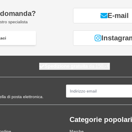
a domanda?
E-mail
tro specialista
Instagra
aci
Spedizione gratuita
da 150,- €
Indirizzo email
ella di posta elettronica.
Categorie popolar
 ordine
Marche