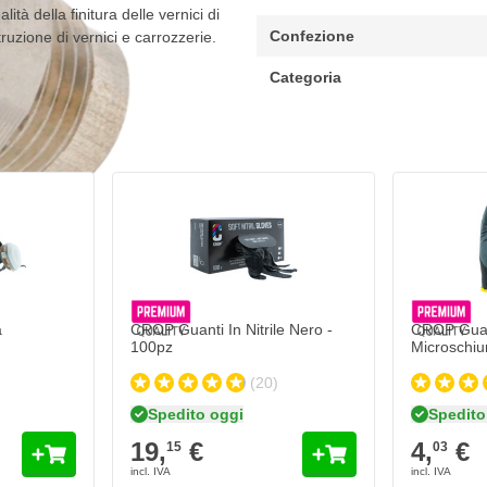
ità della finitura delle vernici di
Confezione
uzione di vernici e carrozzerie.
Categoria
CROP Guanti In Nitrile Nero - 100pz
CROP Guanti
19,
€
4,
€
15
03
Spedito oggi
Spedito 
Quantità
Quantità
Formato
Misura
Aggiungi al Carrello
a
CROP Guanti In Nitrile Nero -
CROP Guan
100pz
Microschi
(20)
Spedito oggi
Spedito
19,
€
4,
€
15
03