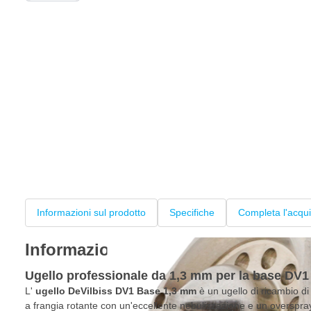
Informazioni sul prodotto
Specifiche
Completa l'acqui
Informazioni sul prodotto
Ugello professionale da 1,3 mm per la base DV1
L'
ugello DeVilbiss DV1 Base 1,3 mm
è un ugello di ricambio di 
a frangia rotante con un'eccellente nebulizzazione e un overspra