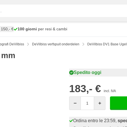
150,- €
100 giorni
per resi & cambi
ografi DeVilbiss
DeVilbiss verfspuit onderdelen
DeVilbiss DV1 Base Ugel
3 mm
Spedito oggi
183,- €
incl. IVA
Quantità
Ordina entro le 23:59,
sped