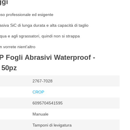
ggi
so professionale ed esigente
siva SiC di lunga durata e alta capacità di taglio
cqua e agli sgrassatori, quindi non si strappa
n vorrete nient'altro
 Fogli Abrasivi Waterproof -
 50pz
2767-7028
CROP
6095704541595
Manuale
Tamponi di levigatura