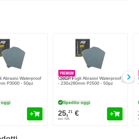
anuale
 Abrasivi Waterproof
CROP Fogli Abrasivi Waterproof
mm P3000 - 50pz
- 230x280mm P2500 - 50pz
 oggi
Spedito oggi
25,
€
21
dotti