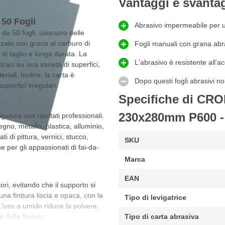
Vantaggi e svanta
 50 Fogli
Abrasivo impermeabile per u
 da 50 fogli, ciascuno delle
izzato con grana al carburo di
Fogli manuali con grana abra
à di taglio e lunga durata. La
L'abrasivo è resistente all'a
ficaci su una varietà di superfici,
riali. Inoltre, la carta è
Dopo questi fogli abrasivi no
uperfici irregolari.
Specifiche di CROP
230x280mm P600 -
gatura con risultati professionali.
egno, metallo, plastica, alluminio,
i di pittura, vernici, stucco,
SKU
he per gli appassionati di fai-da-
Marca
EAN
ori, evitando che il supporto si
na finitura liscia e opaca, con la
Tipo di levigatrice
L'uso a umido riduce la polvere,
 della finitura.
Tipo di carta abrasiva