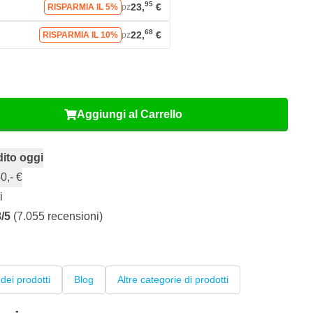
95
23,
€
RISPARMIA IL 5%
pz
68
22,
€
RISPARMIA IL 10%
pz
Aggiungi al Carrello
ito oggi
0,- €
i
8/5
(7.055 recensioni)
dei prodotti
Blog
Altre categorie di prodotti