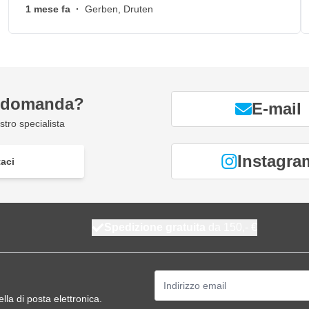
1 mese fa
·
Gerben, Druten
a domanda?
E-mail
tro specialista
Instagra
aci
Spedizione gratuita
da 150,- €
Indirizzo email
ella di posta elettronica.