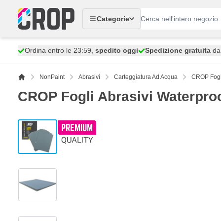
Salta al contenuto
Categorie
Ordina entro le 23:59,
spedito oggi
Spedizione gratuita
da 
NonPaint
Abrasivi
Carteggiatura Ad Acqua
CROP Fogli
CROP Fogli Abrasivi Waterpro
View larger image
View larger image