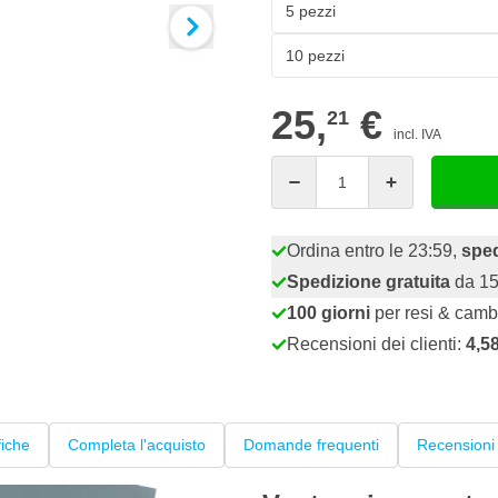
5 pezzi
10 pezzi
25,
€
21
incl. IVA
Quantità
Ordina entro le 23:59,
sped
Spedizione gratuita
da 15
100 giorni
per resi & camb
Recensioni dei clienti:
4,5
fiche
Completa l'acquisto
Domande frequenti
Recensioni 