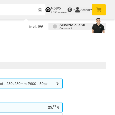
4,58/5
€
Accedi
7.055 reviews
Servizio clienti
incl. IVA
Contattaci
oof - 230x280mm P600 - 50pz
21
25,
€