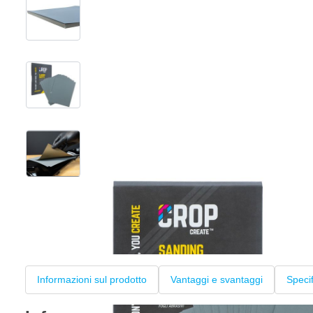
View larger image
View larger image
View larger image
+3
Informazioni sul prodotto
Vantaggi e svantaggi
Speci