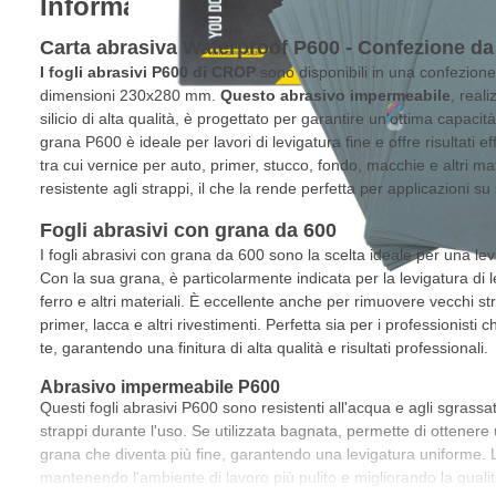
Informazioni sul prodotto
Carta abrasiva Waterproof P600 - Confezione da
I fogli abrasivi P600 di CROP
sono disponibili in una confezione
dimensioni 230x280 mm.
Questo abrasivo impermeabile
, real
silicio di alta qualità, è progettato per garantire un'ottima capacit
grana P600 è ideale per lavori di levigatura fine e offre risultati ef
tra cui vernice per auto, primer, stucco, fondo, macchie e altri mate
resistente agli strappi, il che la rende perfetta per applicazioni su s
Fogli abrasivi con grana da 600
I fogli abrasivi con grana da 600 sono la scelta ideale per una levi
Con la sua grana, è particolarmente indicata per la levigatura di l
ferro e altri materiali. È eccellente anche per rimuovere vecchi strat
primer, lacca e altri rivestimenti. Perfetta sia per i professionisti c
te, garantendo una finitura di alta qualità e risultati professionali.
Abrasivo impermeabile P600
Questi fogli abrasivi P600 sono resistenti all'acqua e agli sgrassat
strappi durante l'uso. Se utilizzata bagnata, permette di ottenere u
grana che diventa più fine, garantendo una levigatura uniforme. 
mantenendo l'ambiente di lavoro più pulito e migliorando la qualità