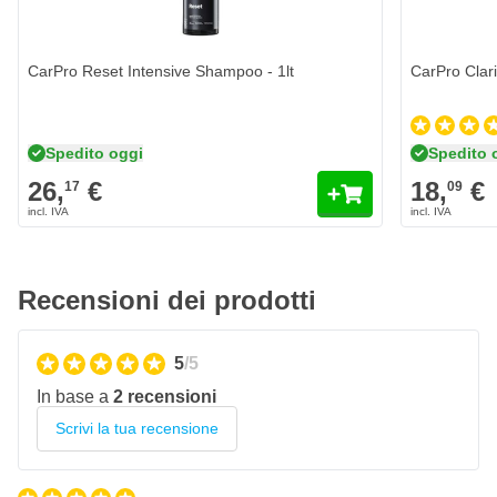
convertibili
Molto facile da usare
CarPro Reset Intensive Shampoo - 1lt
CarPro Clari
Proprietà idrorepellenti e antisporco
Spedito oggi
Spedito 
26,
€
18,
€
17
09
Recensioni dei prodotti
5
/5
In base a
2 recensioni
Scrivi la tua recensione