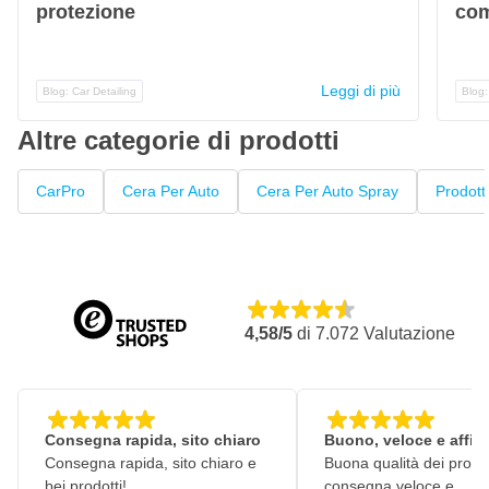
protezione
com
Leggi di più
Blog: Car Detailing
Blog:
Altre categorie di prodotti
CarPro
Cera Per Auto
Cera Per Auto Spray
Prodott
4,58/5
di
7.072
Valutazione
Consegna rapida, sito chiaro
Buono, veloce e affid
Consegna rapida, sito chiaro e
Buona qualità dei prodot
bei prodotti!
consegna veloce e