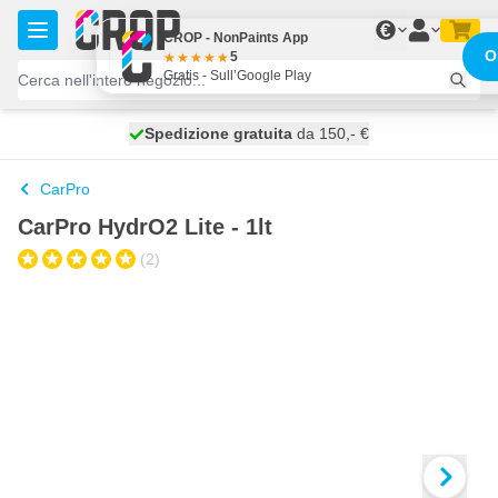
Salta al contenuto
€
CROP - NonPaints App
O
5
Gratis - Sull’Google Play
Spedizione gratuita
100 giorni
spedito oggi
da 150,- €
CarPro
CarPro HydrO2 Lite - 1lt
(2)