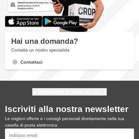
Hai una domanda?
Contatta un nostro specialista
Contattaci
Spedizione gratuita
100 giorni
spedito oggi
da 150,- €
Iscriviti alla nostra newsletter
Le migliori offerte e i consigli personali direttamente nella tua
casella di posta elettronica.