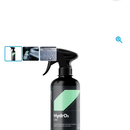
View larger image
View larger image
View larger image
Spedito oggi
Variante
CarPro HydrO2 Lite - 1lt
23,
€
14
incl. IVA
Quantità
Aggiungi al Carrello