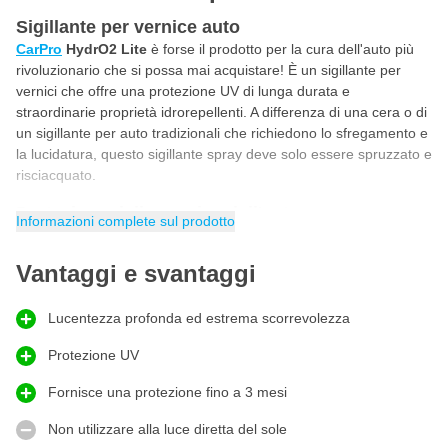
Sigillante per vernice auto
CarPro
HydrO2 Lite
è forse il prodotto per la cura dell'auto più
rivoluzionario che si possa mai acquistare! È un sigillante per
vernici che offre una protezione UV di lunga durata e
straordinarie proprietà idrorepellenti. A differenza di una cera o di
un sigillante per auto tradizionali che richiedono lo sfregamento e
la lucidatura, questo sigillante spray deve solo essere spruzzato e
risciacquato.
Protezione della vernice dell'auto
Informazioni complete sul prodotto
Il suo segreto risiede nella sua formulazione avanzata utilizzando
fibre di vetro idrofile, polimeri di silicio e fluoropolimeri avanzati,
Vantaggi e svantaggi
HydrO2 offre una finitura straordinariamente lucida e liscia. Uno
dei sigillanti spray più avanzati disponibili perfetto anche per
Lucentezza profonda ed estrema scorrevolezza
migliorare i rivestimenti esistenti.
Sigillante spray al silicio
Protezione UV
Basta lavare l'auto come si fa normalmente e, mentre è ancora
Fornisce una protezione fino a 3 mesi
bagnata spruzzare HydrO2 su tutta la macchina ruote,
cromature, capote e i vetri. Risciacquare accuratamente ed
Non utilizzare alla luce diretta del sole
asciugare con una microfibra di alta qualità e la macchina sarà