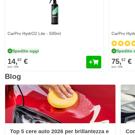
CarPro HydrO2 Lite - 500ml
CarPro HydrO
Spedito oggi
Spedito 
14,
€
75,
€
07
57
Blog
Top 5 cere auto 2026 per brillantezza e
Com