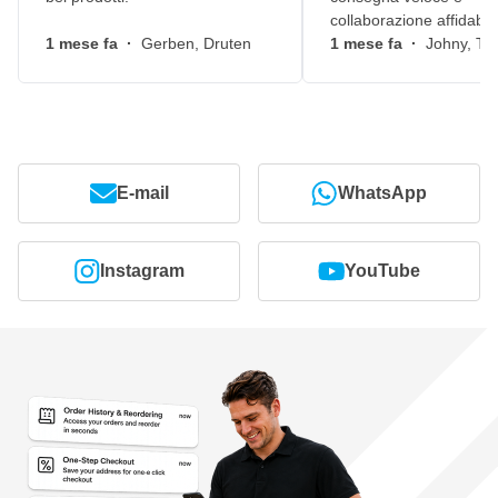
collaborazione affidabile
1 mese fa
·
Gerben, Druten
1 mese fa
·
Johny, Ti
E-mail
WhatsApp
Instagram
YouTube