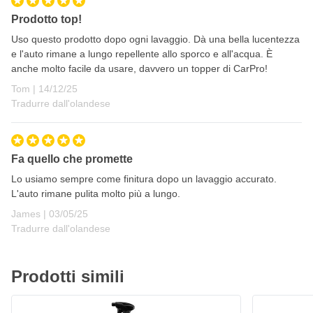
Prodotto top!
Uso questo prodotto dopo ogni lavaggio. Dà una bella lucentezza
e l'auto rimane a lungo repellente allo sporco e all'acqua. È
anche molto facile da usare, davvero un topper di CarPro!
14 dicembre 2025
Tom |
14/12/25
Tradurre dall'olandese
Fa quello che promette
Lo usiamo sempre come finitura dopo un lavaggio accurato.
L'auto rimane pulita molto più a lungo.
3 maggio 2025
James |
03/05/25
Tradurre dall'olandese
Prodotti simili