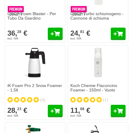
CROP Foam Blaster - Per
CROP Turbo schiumogeno -
Tubo Da Giardino
Cannone di schiuma
36,
€
24,
€
28
81
iK Foam Pro 2 Snow Foamer
Koch Chemie Flaconcino
- 1,5lt
Foamer - 150ml - Vuoto
(4)
(1)
28,
€
11,
€
23
08