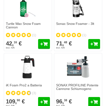
Turtle Wax Snow Foam
Sonax Snow Foamer - 3lt
Cannon
(1)
(1)
42,
€
71,
€
16
48
iK Foam Pro2 a Batteria
SONAX PROFILINE Potente
Cannone Schiumogeno
(3)
109,
€
96,
€
90
38