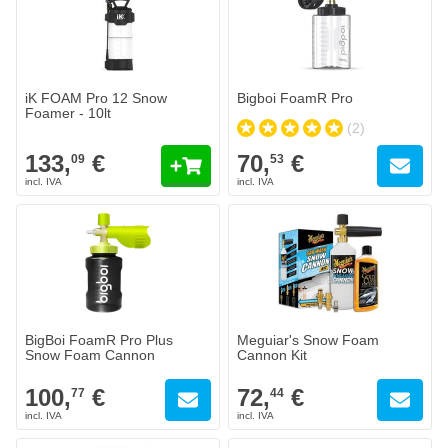
iK FOAM Pro 12 Snow
Bigboi FoamR Pro
Foamer - 10lt
(2)
133,
€
70,
€
09
53
BigBoi FoamR Pro Plus
Meguiar's Snow Foam
Snow Foam Cannon
Cannon Kit
100,
€
72,
€
77
44