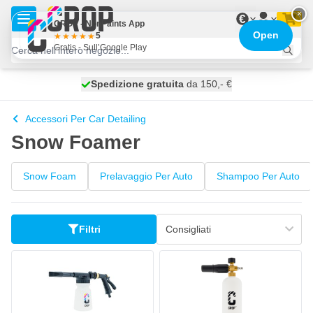
Salta al contenuto
×
€
CROP - NonPaints App
Open
5
Gratis - Sull’Google Play
Spedizione gratuita
100 giorni
spedito domani
da 150,- €
Accessori Per Car Detailing
Snow Foamer
Snow Foam
Prelavaggio Per Auto
Shampoo Per Auto
Filtri