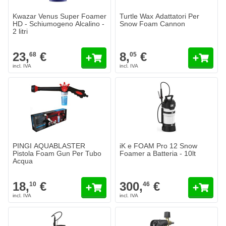
Kwazar Venus Super Foamer
Turtle Wax Adattatori Per
HD - Schiumogeno Alcalino -
Snow Foam Cannon
2 litri
23,
€
8,
€
68
05
PINGI AQUABLASTER
iK e FOAM Pro 12 Snow
Pistola Foam Gun Per Tubo
Foamer a Batteria - 10lt
Acqua
18,
€
300,
€
10
46