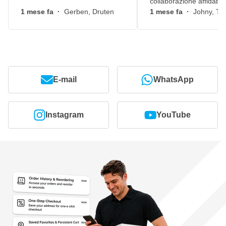
collaborazione affidabile
1 mese fa
·
Gerben, Druten
1 mese fa
·
Johny, Ti
E-mail
WhatsApp
Instagram
YouTube