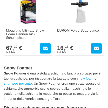
Meguiar's Ultimate Snow
EUROM Force Soap Lance
Foam Cannon Kit -
Schuimpistool
67,
€
16,
€
10
18
Snow Foamer
Snow Foamer
è una pistola a schiuma o lancia a spruzzo per il
tuo idropulitrice, per insaponare la tua auto con
snow foam
o
shampoo per auto
. Un Snow Foamer crea uno strato spesso di
schiuma che ammorbidisce lo sporco dalla macchina e lo
trattiene nella schiuma in modo che tu possa sciacquare via le
impurità dalla vernice senza graffiare.
Pistola a schiuma come snow foam gun