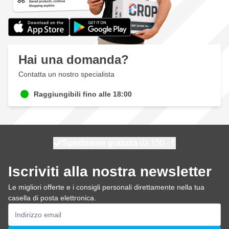
Hai una domanda?
Contatta un nostro specialista
Raggiungibili fino alle 18:00
Spedizione gratuita
100 giorni
spedito domani
da 150,- €
Iscriviti alla nostra newsletter
Le migliori offerte e i consigli personali direttamente nella tua
casella di posta elettronica.