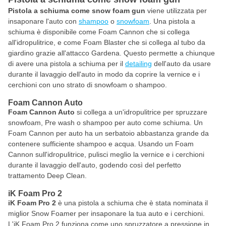
Pistola a schiuma come snow foam gun
viene utilizzata per
insaponare l'auto con
shampoo
o
snowfoam
. Una pistola a
schiuma è disponibile come Foam Cannon che si collega
all'idropulitrice, e come Foam Blaster che si collega al tubo da
giardino grazie all'attacco Gardena. Questo permette a chiunque
di avere una pistola a schiuma per il
detailing
dell'auto da usare
durante il lavaggio dell'auto in modo da coprire la vernice e i
cerchioni con uno strato di snowfoam o shampoo.
Foam Cannon Auto
Foam Cannon Auto
si collega a un'idropulitrice per spruzzare
snowfoam, Pre wash o shampoo per auto come schiuma. Un
Foam Cannon per auto ha un serbatoio abbastanza grande da
contenere sufficiente shampoo e acqua. Usando un Foam
Cannon sull'idropulitrice, pulisci meglio la vernice e i cerchioni
durante il lavaggio dell'auto, godendo così del perfetto
trattamento Deep Clean.
iK Foam Pro 2
iK Foam Pro 2
è una pistola a schiuma che è stata nominata il
miglior Snow Foamer per insaponare la tua auto e i cerchioni.
L'iK Foam Pro 2 funziona come uno spruzzatore a pressione in