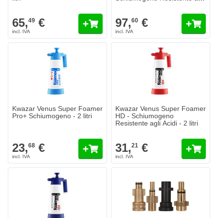
Acidi - 6 litri
65,
€
97,
€
49
60
Kwazar Venus Super Foamer
Kwazar Venus Super Foamer
Pro+ Schiumogeno - 2 litri
HD - Schiumogeno
Resistente agli Acidi - 2 litri
23,
€
31,
€
68
21
Turtle Wax Adattatori Per Snow
8,
€
05
Spedito domani
Quantità
Tipo
Aggiungi a