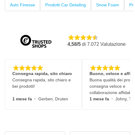
Auto Finesse
Prodotti Car Detailing
Snow Foam
Pr
4,58/5
di
7.072
Valutazione
Consegna rapida, sito chiaro
Buono, veloce e affid
Consegna rapida, sito chiaro e
Buona qualità dei prodot
bei prodotti!
consegna veloce e
collaborazione affidabile
1 mese fa
·
Gerben, Druten
1 mese fa
·
Johny, Ti