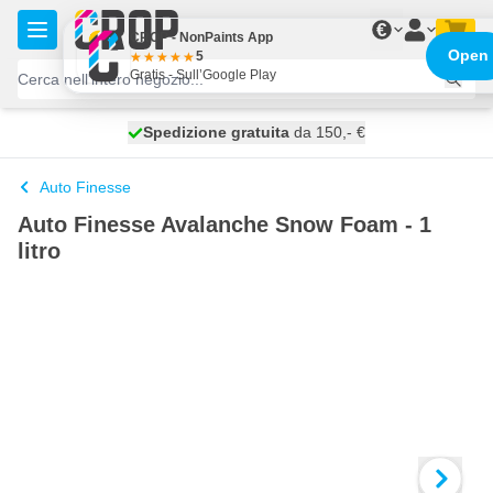
Salta al contenuto
€
CROP - NonPaints App
Open
5
Gratis - Sull’Google Play
Spedizione gratuita
100 giorni
spedito oggi
da 150,- €
Auto Finesse
Auto Finesse Avalanche Snow Foam - 1
litro