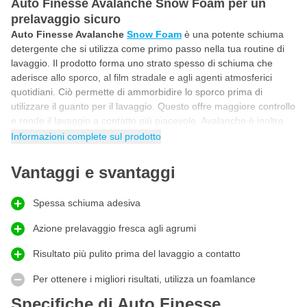
Auto Finesse Avalanche Snow Foam per un
prelavaggio sicuro
Auto Finesse Avalanche
Snow Foam
è una potente schiuma
detergente che si utilizza come primo passo nella tua routine di
lavaggio. Il prodotto forma uno strato spesso di schiuma che
aderisce allo sporco, al film stradale e agli agenti atmosferici
quotidiani. Ciò permette di ammorbidire lo sporco prima di
utilizzare il guanto per il lavaggio. Questo offre maggiore controllo
e rende il lavaggio a contatto più piacevole. Avalanche è inoltre
altamente concentrato
e progettato per l'uso con un lancia
Informazioni complete sul prodotto
schiuma, in modo che l'azione detergente sia ottimale. Dopo un
breve tempo di posa, sciacquare la schiuma e passare al passo
Vantaggi e svantaggi
successivo con una base pulita.
Schiuma detergente agli agrumi con uno strato di
Spessa schiuma adesiva
schiuma ricco
Ciò che rende
Auto Finesse Avalanche Snow Foam
Azione prelavaggio fresca agli agrumi
particolarmente interessante è la combinazione di uno strato di
Risultato più pulito prima del lavaggio a contatto
schiuma ricco e un fresco effetto pre-lavaggio agli
agrumi
. La
schiuma rimane ben aderente alla superficie, permettendo allo
Per ottenere i migliori risultati, utilizza un foamlance
sporco di staccarsi più facilmente. Questo ti aiuta a lavare con più
tranquillità e a ottenere un aspetto curato fin dal primo passo.
Specifiche di Auto Finesse