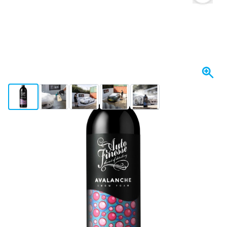
View larger image
View larger image
View larger image
View larger image
View larger image
+2
Disponibile a breve
Variante
Auto Finesse Avalanche Snow Foam - 1 litro
15,
€
08
incl. IVA
Tienimi aggiornato