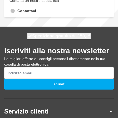
Contatta un nostro specialista
Contattaci
Spedizione gratuita
100 giorni
spedito oggi
da 150,- €
Iscriviti alla nostra newsletter
Le migliori offerte e i consigli personali direttamente nella tua
casella di posta elettronica.
Indirizzo email
Iscriviti
Servizio clienti