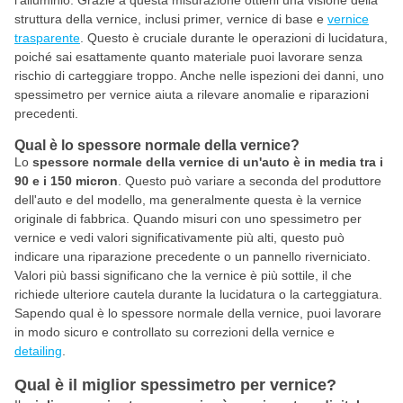
l'alluminio. Grazie a questa misurazione ottieni una visione della
struttura della vernice, inclusi primer, vernice di base e
vernice
trasparente
. Questo è cruciale durante le operazioni di lucidatura,
poiché sai esattamente quanto materiale puoi lavorare senza
rischio di carteggiare troppo. Anche nelle ispezioni dei danni, uno
spessimetro per vernice aiuta a rilevare anomalie e riparazioni
precedenti.
Qual è lo spessore normale della vernice?
Lo
spessore normale della vernice di un'auto è in media tra i
90 e i 150 micron
. Questo può variare a seconda del produttore
dell'auto e del modello, ma generalmente questa è la vernice
originale di fabbrica. Quando misuri con uno spessimetro per
vernice e vedi valori significativamente più alti, questo può
indicare una riparazione precedente o un pannello riverniciato.
Valori più bassi significano che la vernice è più sottile, il che
richiede ulteriore cautela durante la lucidatura o la carteggiatura.
Sapendo qual è lo spessore normale della vernice, puoi lavorare
in modo sicuro e controllato su correzioni della vernice e
detailing
.
Qual è il miglior spessimetro per vernice?