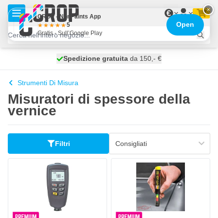
Salta al contenuto
×
€
CROP - NonPaints App
Open
5
Gratis - Sull’Google Play
Spedizione gratuita
100 giorni
spedito domani
da 150,- €
Strumenti Di Misura
Misuratori di spessore della
vernice
Filtri