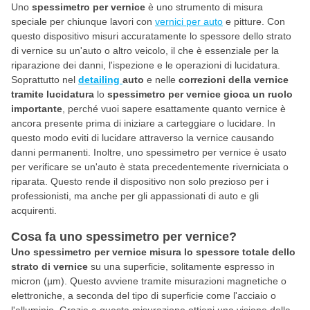
Uno
spessimetro per vernice
è uno strumento di misura
speciale per chiunque lavori con
vernici per auto
e pitture. Con
questo dispositivo misuri accuratamente lo spessore dello strato
di vernice su un'auto o altro veicolo, il che è essenziale per la
riparazione dei danni, l'ispezione e le operazioni di lucidatura.
Soprattutto nel
detailing
auto
e nelle
correzioni della vernice
tramite lucidatura
lo
spessimetro per vernice gioca un ruolo
importante
, perché vuoi sapere esattamente quanto vernice è
ancora presente prima di iniziare a carteggiare o lucidare. In
questo modo eviti di lucidare attraverso la vernice causando
danni permanenti. Inoltre, uno spessimetro per vernice è usato
per verificare se un'auto è stata precedentemente riverniciata o
riparata. Questo rende il dispositivo non solo prezioso per i
professionisti, ma anche per gli appassionati di auto e gli
acquirenti.
Cosa fa uno spessimetro per vernice?
Uno spessimetro per vernice misura lo spessore totale dello
strato di vernice
su una superficie, solitamente espresso in
micron (µm). Questo avviene tramite misurazioni magnetiche o
elettroniche, a seconda del tipo di superficie come l'acciaio o