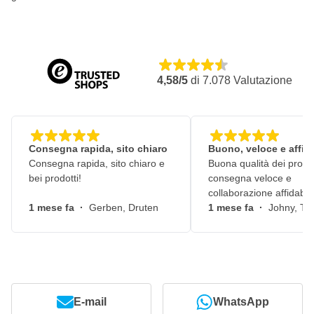
4,58/5
di
7.078
Valutazione
Consegna rapida, sito chiaro
Buono, veloce e affid
Consegna rapida, sito chiaro e
Buona qualità dei prodot
bei prodotti!
consegna veloce e
collaborazione affidabile
1 mese fa
·
Gerben, Druten
1 mese fa
·
Johny, Ti
E-mail
WhatsApp