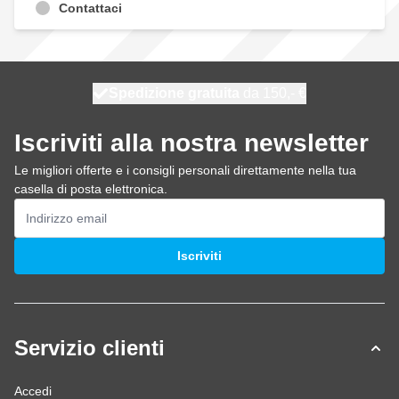
Contattaci
Spedizione gratuita
100 giorni
spedito domani
da 150,- €
Iscriviti alla nostra newsletter
Le migliori offerte e i consigli personali direttamente nella tua
casella di posta elettronica.
Indirizzo email
Iscriviti
Servizio clienti
Accedi