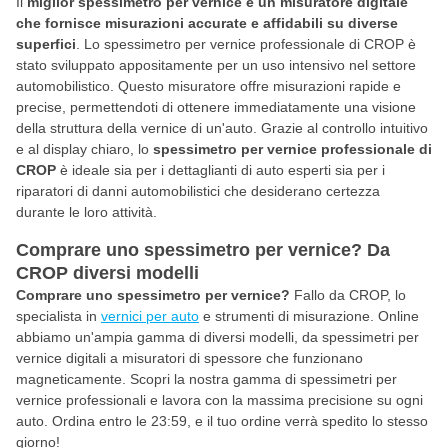
Il
miglior spessimetro per vernice è un misuratore digitale
che fornisce misurazioni accurate e affidabili su diverse
superfici
. Lo spessimetro per vernice professionale di CROP è
stato sviluppato appositamente per un uso intensivo nel settore
automobilistico. Questo misuratore offre misurazioni rapide e
precise, permettendoti di ottenere immediatamente una visione
della struttura della vernice di un'auto. Grazie al controllo intuitivo
e al display chiaro, lo
spessimetro per vernice professionale di
CROP
è ideale sia per i dettaglianti di auto esperti sia per i
riparatori di danni automobilistici che desiderano certezza
durante le loro attività.
Comprare uno spessimetro per vernice? Da
CROP diversi modelli
Comprare uno spessimetro per vernice?
Fallo da CROP, lo
specialista in
vernici per auto
e strumenti di misurazione. Online
abbiamo un'ampia gamma di diversi modelli, da spessimetri per
vernice digitali a misuratori di spessore che funzionano
magneticamente. Scopri la nostra gamma di spessimetri per
vernice professionali e lavora con la massima precisione su ogni
auto. Ordina entro le 23:59, e il tuo ordine verrà spedito lo stesso
giorno!