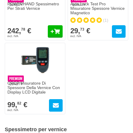
POWERHAND Spessimetro
Auto Lack Test Pro
Per Strati Vernice
Misuratore Spessore Vernice
Magnetico
(1)
242,
€
29,
€
78
73
CROP Misuratore Di
Spessore Della Vernice Con
Display LCD Digitale
99,
€
82
Spessimetro per vernice