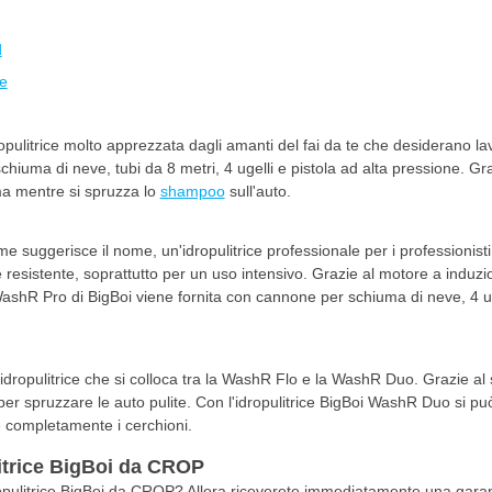
d
e
pulitrice molto apprezzata dagli amanti del fai da te che desiderano lav
iuma di neve, tubi da 8 metri, 4 ugelli e pistola ad alta pressione. Graz
ma mentre si spruzza lo
shampoo
sull'auto.
 suggerisce il nome, un'idropulitrice professionale per i professionisti
esistente, soprattutto per un uso intensivo. Grazie al motore a induzio
WashR Pro di BigBoi viene fornita con cannone per schiuma di neve, 4 ugell
ropulitrice che si colloca tra la WashR Flo e la WashR Duo. Grazie al s
per spruzzare le auto pulite. Con l'idropulitrice BigBoi WashR Duo si p
re completamente i cerchioni.
litrice BigBoi da CROP
opulitrice BigBoi da CROP? Allora riceverete immediatamente una garanzi