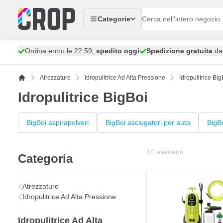
Salta al contenuto
Categorie
Ordina entro le 22:59,
spedito oggi
Spedizione gratuita
da 
Atrezzature
Idropulitrice Ad Alta Pressione
Idropulitrice Big
Idropulitrice BigBoi
BigBoi aspirapolveri
BigBoi asciugatori per auto
BigB
14
elementi
Categoria
Atrezzature
Idropulitrice Ad Alta Pressione
Idropulitrice Ad Alta