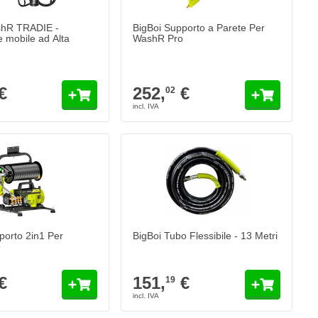
shR TRADIE -
BigBoi Supporto a Parete Per
ce mobile ad Alta
WashR Pro
€
252,
€
02
el prodotto.
porto 2in1 Per
BigBoi Tubo Flessibile - 13 Metri
o
€
151,
€
19