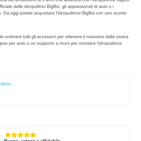
ciale delle idropulitrici BigBoi, gli appassionati di auto o i
o. Da oggi potete acquistare l'idropulitrice BigBoi con uno sconto
 ordinare tutti gli accessori per ottenere il massimo dalla vostra
mpoo per auto o un supporto a muro per montare l'idropulitrice
itrici
Buono, veloce e affidabile