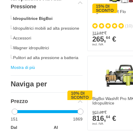
Pressione
15% DI
SCONTO
BigBoi WashR Flo
Idropulitrice BigBoi
(10)
Idropulitrici mobili ad alta pressione
312,
52
€
265,
€
Accessori
64
Wagner idropulitrici
Pulitori ad alta pressione a batteria
Mostra di più
Naviga per
10% DI
Il prezzo dipende dall
SCONTO
BigBoi WashR Pro MK
Prezzo
Idropulitrice
907,
39
€
816,
€
64
151
1869
Dal
Al