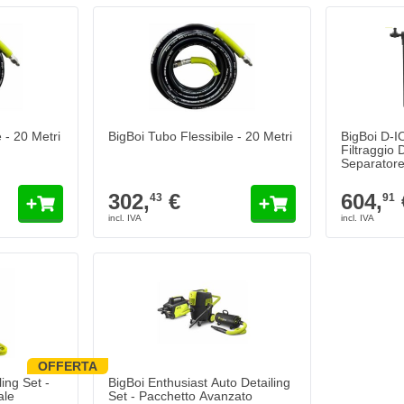
Il prezzo d
 - 20 Metri
BigBoi Tubo Flessibile - 20 Metri
BigBoi D-
Filtraggio 
Separatore
302,
€
604,
43
91
OFFERTA
e opzioni scelte nella pagina del prodotto.
Il prezzo dipende dalle opzioni scelte nella pagina d
ing Set -
BigBoi Enthusiast Auto Detailing
ale
Set - Pacchetto Avanzato