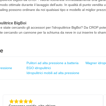
odo ottimale durante il lavaggio dell'auto. In qualità di punto vendita uffi
tailing possono ordinare da noi qualsiasi tipo e modello al miglior prezz
pulitrice BigBoi
 state cercando gli accessori per l'idropulitrice BigBoi? Da CROP potete
tiate cercando un cannone per la schiuma da neve in cui inserire lo sha
ie
Pulitori ad alta pressione a batteria
Wagner idropul
Pressione
EGO idropulitrici
Idropulitrici mobili ad alta pressione
Consegna rapida, sito chiaro