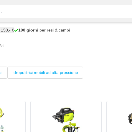
150,- €
100 giorni
per resi & cambi
Boi
oi
Idropulitrici mobili ad alta pressione