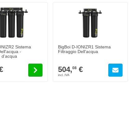
ipende dalle opzioni scelte nella pagina del prodotto.
Il prezzo dipende dalle opzioni scelte nel
IONIZR2 Sistema
BigBoi D-IONIZR1 Sistema
Dell'acqua -
Filtraggio Dell'acqua
 d’acqua
€
504,
€
08
el prodotto.