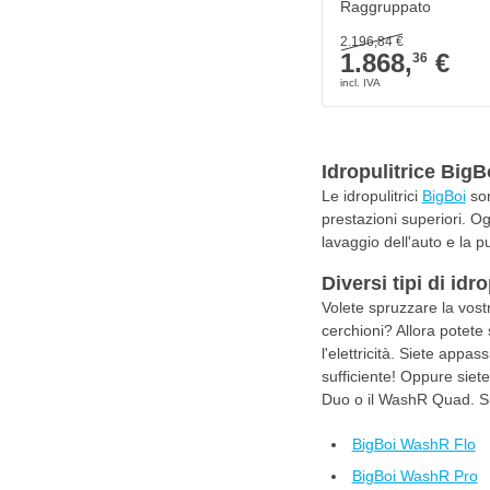
Raggruppato
2.196,
84
€
1.868,
€
36
Idropulitrice BigB
Le idropulitrici
BigBoi
son
prestazioni superiori. Og
lavaggio dell'auto e la p
Diversi tipi di idr
Volete spruzzare la vost
cerchioni? Allora potete s
l'elettricità. Siete appa
sufficiente! Oppure siet
Duo o il WashR Quad. Su N
BigBoi WashR Flo
BigBoi WashR Pro