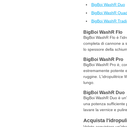
BigBoi WashR Duo
BigBoi WashR Qua
BigBoi WashR Tradi
BigBoi WashR Flo
BigBoi WashR Flo è l'idro
completa di cannone a sch
lo spessore della schiu
BigBoi WashR Pro
BigBoi WashR Pro è, come
estremamente potente e r
ruggine. L'idropulitrice 
lungo.
BigBoi WashR Duo
BigBoi WashR Duo è un'id
una potenza sufficiente 
lavare la vernice e puli
Acquista l'idropu
Volete acquistare un'idr