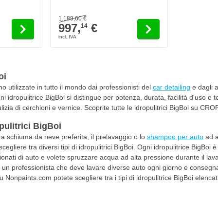
1.189,
60
€
997,
€
14
oi
o utilizzate in tutto il mondo dai professionisti del
car detailing
e dagli a
ni idropulitrice BigBoi si distingue per potenza, durata, facilità d'uso e t
ulizia di cerchioni e vernice. Scoprite tutte le idropulitrici BigBoi su CR
opulitrici BigBoi
ra schiuma da neve preferita, il prelavaggio o lo
shampoo per auto
ad a
cegliere tra diversi tipi di idropulitrici BigBoi. Ogni idropulitrice BigBo
ssionati di auto e volete spruzzare acqua ad alta pressione durante il la
e un professionista che deve lavare diverse auto ogni giorno e consegnar
onpaints.com potete scegliere tra i tipi di idropulitrice BigBoi elencati