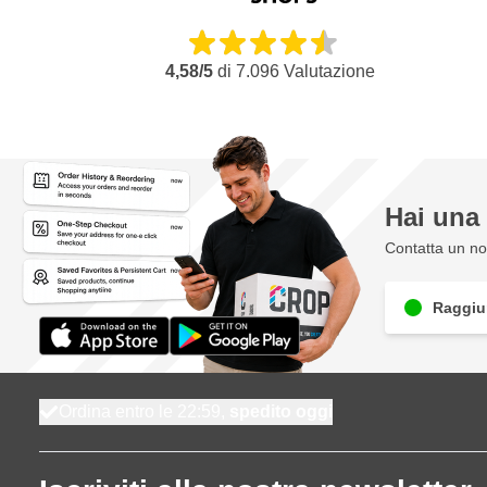
4,58/5
di
7.096
Valutazione
Hai un
Contatta un nos
Raggiun
Ordina entro le 22:59,
spedito oggi