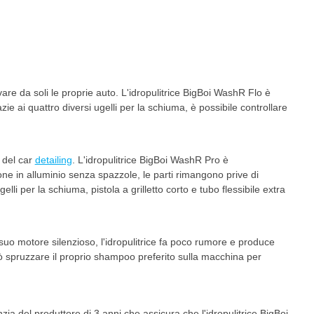
are da soli le proprie auto. L'idropulitrice BigBoi WashR Flo è
ie ai quattro diversi ugelli per la schiuma, è possibile controllare
 del car
detailing
. L'idropulitrice BigBoi WashR Pro è
ne in alluminio senza spazzole, le parti rimangono prive di
i per la schiuma, pistola a grilletto corto e tubo flessibile extra
uo motore silenzioso, l'idropulitrice fa poco rumore e produce
uò spruzzare il proprio shampoo preferito sulla macchina per
a del produttore di 3 anni che assicura che l'idropulitrice BigBoi