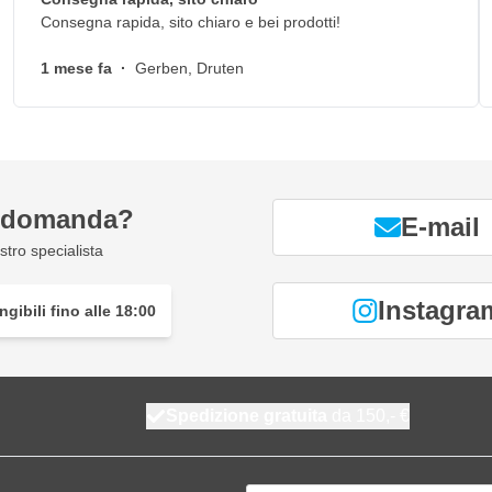
Consegna rapida, sito chiaro e bei prodotti!
1 mese fa
·
Gerben, Druten
a domanda?
E-mail
tro specialista
Instagra
gibili fino alle 18:00
Spedizione gratuita
da 150,- €