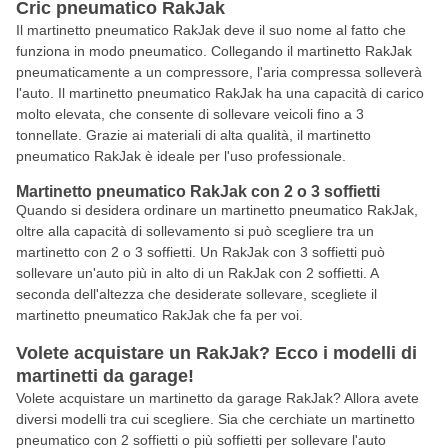
Cric pneumatico RakJak
Il martinetto pneumatico RakJak deve il suo nome al fatto che
funziona in modo pneumatico. Collegando il martinetto RakJak
pneumaticamente a un compressore, l'aria compressa solleverà
l'auto. Il martinetto pneumatico RakJak ha una capacità di carico
molto elevata, che consente di sollevare veicoli fino a 3
tonnellate. Grazie ai materiali di alta qualità, il martinetto
pneumatico RakJak è ideale per l'uso professionale.
Martinetto pneumatico RakJak con 2 o 3 soffietti
Quando si desidera ordinare un martinetto pneumatico RakJak,
oltre alla capacità di sollevamento si può scegliere tra un
martinetto con 2 o 3 soffietti. Un RakJak con 3 soffietti può
sollevare un'auto più in alto di un RakJak con 2 soffietti. A
seconda dell'altezza che desiderate sollevare, scegliete il
martinetto pneumatico RakJak che fa per voi.
Volete acquistare un RakJak? Ecco i modelli di
martinetti da garage!
Volete acquistare un martinetto da garage RakJak? Allora avete
diversi modelli tra cui scegliere. Sia che cerchiate un martinetto
pneumatico con 2 soffietti o più soffietti per sollevare l'auto