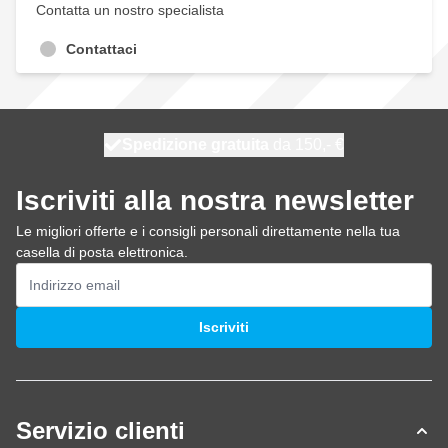
Contatta un nostro specialista
Contattaci
Spedizione gratuita
100 giorni
spedito oggi
da 150,- €
Iscriviti alla nostra newsletter
Le migliori offerte e i consigli personali direttamente nella tua
casella di posta elettronica.
Indirizzo email
Iscriviti
Servizio clienti