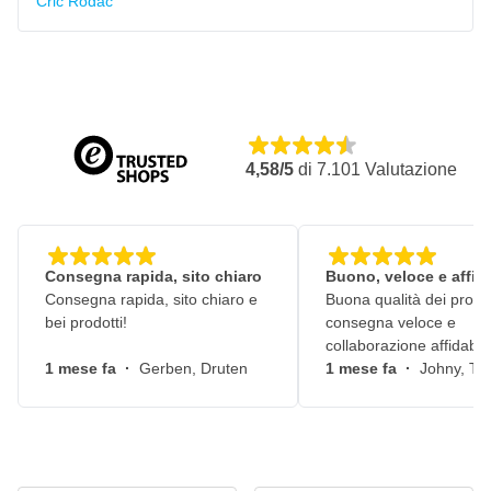
Cric Rodac
4,58/5
di
7.101
Valutazione
Consegna rapida, sito chiaro
Buono, veloce e affid
Consegna rapida, sito chiaro e
Buona qualità dei prodot
bei prodotti!
consegna veloce e
collaborazione affidabile
1 mese fa
·
Gerben, Druten
1 mese fa
·
Johny, Ti