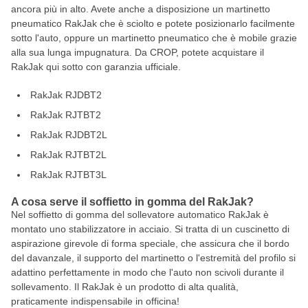
ancora più in alto. Avete anche a disposizione un martinetto
pneumatico RakJak che è sciolto e potete posizionarlo facilmente
sotto l'auto, oppure un martinetto pneumatico che è mobile grazie
alla sua lunga impugnatura. Da CROP, potete acquistare il
RakJak qui sotto con garanzia ufficiale.
RakJak RJDBT2
RakJak RJTBT2
RakJak RJDBT2L
RakJak RJTBT2L
RakJak RJTBT3L
A cosa serve il soffietto in gomma del RakJak?
Nel soffietto di gomma del sollevatore automatico RakJak è
montato uno stabilizzatore in acciaio. Si tratta di un cuscinetto di
aspirazione girevole di forma speciale, che assicura che il bordo
del davanzale, il supporto del martinetto o l'estremità del profilo si
adattino perfettamente in modo che l'auto non scivoli durante il
sollevamento. Il RakJak è un prodotto di alta qualità,
praticamente indispensabile in officina!