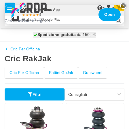
Salta al contenuto
×
€
CROP - NonPaints App
Open
5
Gratis - Sull’Google Play
Spedizione gratuita
100 giorni
spedito oggi
da 150,- €
Cric Per Officina
Cric RakJak
Cric Per Officina
Pattini GoJak
Guniwheel
Filtri