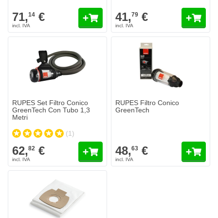
71,
€
41,
€
14
79
RUPES Set Filtro Conico
RUPES Filtro Conico
GreenTech Con Tubo 1,3
GreenTech
Metri
(1)
62,
€
48,
€
82
63