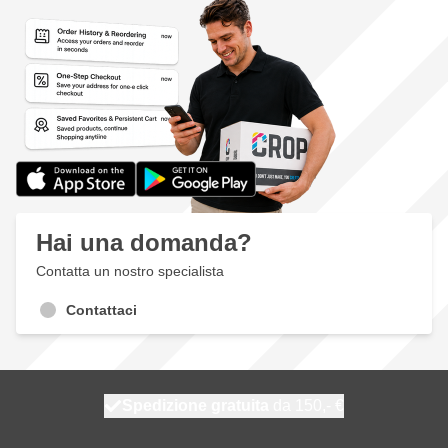
Hai una domanda?
Contatta un nostro specialista
Contattaci
Spedizione gratuita
100 giorni
spedito domani
da 150,- €