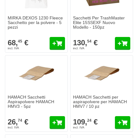
MIRKA DEXOS 1230 Fleece
Sacchetti Per TrashMaster
Sacchetto per la polvere - 5
Elite 15SSEXF Nuovo
pezzi
Modello - 150pz
68,
€
130,
€
45
54
HAMACH Sacchetti
HAMACH Sacchetti per
Aspirapolvere HAMACH
aspirapolvere per HAMACH
HMV3 - 5pz
HMV7 / 10 pz
26,
€
109,
€
74
24