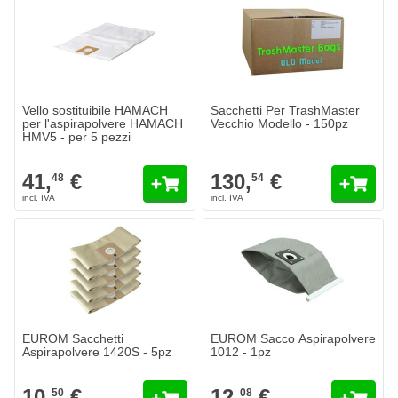
Vello sostituibile HAMACH
Sacchetti Per TrashMaster
per l'aspirapolvere HAMACH
Vecchio Modello - 150pz
HMV5 - per 5 pezzi
41,
€
130,
€
48
54
EUROM Sacchetti
EUROM Sacco Aspirapolvere
Aspirapolvere 1420S - 5pz
1012 - 1pz
10,
€
12,
€
50
08