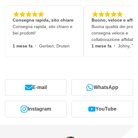
Consegna rapida, sito chiaro
Buono, veloce e affid
Consegna rapida, sito chiaro e
Buona qualità dei prodot
bei prodotti!
consegna veloce e
collaborazione affidabile
1 mese fa
·
Gerben, Druten
1 mese fa
·
Johny, Ti
E-mail
WhatsApp
Instagram
YouTube