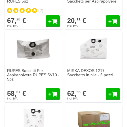
RUPES 5pz
Sacchetti per Aspirapolvere
(2)
67,
€
20,
€
20
11
RUPES Saccetti Per
MIRKA DEXOS 1217
Aspirapolvere RUPES SV10 -
Sacchetto in pile - 5 pezzi
5pz
58,
€
62,
€
67
55