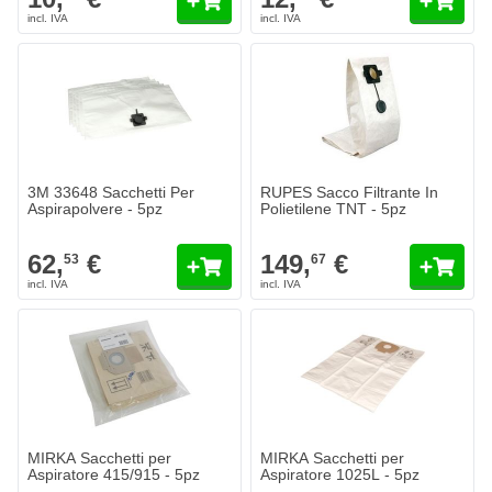
3M 33648 Sacchetti Per
RUPES Sacco Filtrante In
Aspirapolvere - 5pz
Polietilene TNT - 5pz
62,
€
149,
€
53
67
MIRKA Sacchetti per
MIRKA Sacchetti per
Aspiratore 415/915 - 5pz
Aspiratore 1025L - 5pz