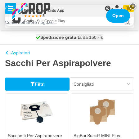
Salta al contenuto
×
€
CROP - NonPaints App
Open
5
Gratis - Sull’Google Play
Spedizione gratuita
100 giorni
spedito domani
da 150,- €
Aspiratori
Sacchi Per Aspirapolvere
Filtri
Sacchetti Per Aspirapolvere
BigBoi SuckR MINI Plus