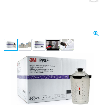
View larger image
View larger image
View larger image
View larger image
View larger image
Spedito oggi
132,
€
03
incl. IVA
Quantità
Aggiungi al Carrello
Ordina entro le 23:59,
spedito oggi
Spedizione gratuita
da 150,- €