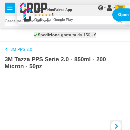
Salta al contenuto
€
CROP - NonPaints App
Open
5
Gratis - Sull’Google Play
Spedizione gratuita
100 giorni
spedito oggi
da 150,- €
3M PPS 2.0
3M Tazza PPS Serie 2.0 - 850ml - 200
Micron - 50pz