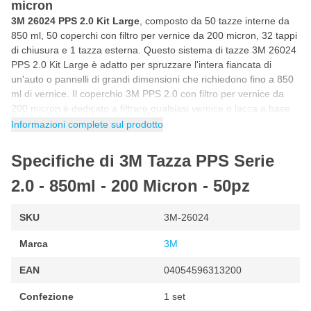
micron
3M 26024 PPS 2.0 Kit Large
, composto da 50 tazze interne da
850 ml, 50 coperchi con filtro per vernice da 200 micron, 32 tappi
di chiusura e 1 tazza esterna. Questo sistema di tazze 3M 26024
PPS 2.0 Kit Large è adatto per spruzzare l'intera fiancata di
un'auto o pannelli di grandi dimensioni che richiedono fino a 850
ml di vernice. Il coperchio 3M PPS 2.0 con filtro per vernice da
200 micron è dedicato a filtrare qualsiasi vernice o lacca a base
d'acqua e convenzionale mentre si spruzza con lo spruzzatore a
Informazioni complete sul prodotto
tazza.
Specifiche di 3M Tazza PPS Serie
A cosa serve il sistema a tazza 3M PPS 2.0
Large?
2.0 - 850ml - 200 Micron - 50pz
3M PPS 2.0 Large può essere utilizzato per spruzzare interi
pannelli, parti e superfici più grandi che richiedono fino a 850 ml
SKU
3M-26024
di vernice. Si pensi alla verniciatura dell'intera fiancata di un'auto,
dell'intero muso o della parte posteriore, compresi paraurti e
Marca
3M
pannelli. Il sistema di ugelli 3M PPS 2.0 può essere utilizzato per
spruzzare la vernice in qualsiasi angolazione.
EAN
04054596313200
Come viene fornito il kit 3M 26024 PPS 2.0?
Confezione
1 set