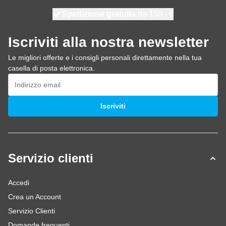
Spedizione gratuita
100 giorni
spedito oggi
da 150,- €
Iscriviti alla nostra newsletter
Le migliori offerte e i consigli personali direttamente nella tua
casella di posta elettronica.
Indirizzo email
Iscriviti
Servizio clienti
Accedi
Crea un Account
Servizio Clienti
Domande frequenti