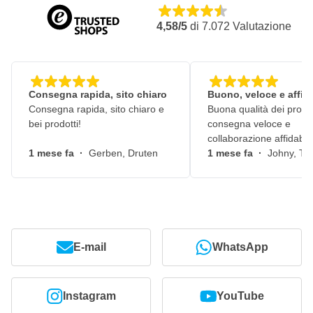
4,58/5
di
7.072
Valutazione
Consegna rapida, sito chiaro
Buono, veloce e affid
Consegna rapida, sito chiaro e
Buona qualità dei prodot
bei prodotti!
consegna veloce e
collaborazione affidabile
1 mese fa
·
Gerben, Druten
1 mese fa
·
Johny, Ti
E-mail
WhatsApp
Instagram
YouTube