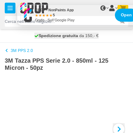
Salta al contenuto
€
CROP - NonPaints App
Open
5
Gratis - Sull’Google Play
Spedizione gratuita
100 giorni
spedito oggi
da 150,- €
3M PPS 2.0
3M Tazza PPS Serie 2.0 - 850ml - 125
Micron - 50pz