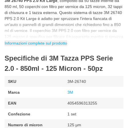
3M 26740 PPS 2.0 Kit Large
, composto da 50 tazze interne da
850 ml, 50 coperchi con filtro per vernice da 125 micron, 32 tappi
di chiusura e 1 tazza esterna. Questo sistema di tazze 3M 26740
PPS 2.0 Kit Large è adatto per spruzzare l'intera fiancata di
un'auto o pannelli di grandi dimensioni che richiedono fino a 850
ml di vernice. Il coperchio 3M PPS 2.0 con filtro per vernice da
125 micron è specifico per filtrare il trasparente mentre si spruzza
con lo spruzzatore a tazza.
Informazioni complete sul prodotto
A cosa serve il sistema a tazza 3M PPS 2.0
Specifiche di 3M Tazza PPS Serie
Large?
3M PPS 2.0 Large può essere utilizzato per spruzzare interi
2.0 - 850ml - 125 Micron - 50pz
pannelli, parti e superfici più grandi che richiedono fino a 850 ml
di vernice. Si pensi alla verniciatura dell'intera fiancata di un'auto,
SKU
3M-26740
dell'intero muso o della parte posteriore, compresi paraurti e
pannelli. Il sistema di ugelli 3M PPS 2.0 può essere utilizzato per
Marca
3M
spruzzare la vernice in qualsiasi angolazione.
EAN
4054596313255
Come viene fornito il kit 3M 26740 PPS 2.0?
Confezione
1 set
50 tazze interne da 850 ml
Numero di micron
125 µm
50 Coperchi con filtro per vernice da 125 micron