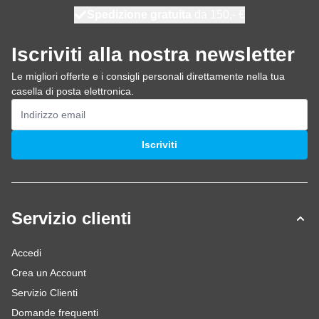
Spedizione gratuita
100 giorni
spedito oggi
da 150,- €
Iscriviti alla nostra newsletter
Le migliori offerte e i consigli personali direttamente nella tua
casella di posta elettronica.
Indirizzo email
Iscriviti
Servizio clienti
Accedi
Crea un Account
Servizio Clienti
Domande frequenti