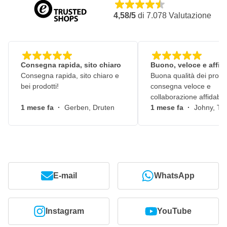
4,58/5
di
7.078
Valutazione
Consegna rapida, sito chiaro
Buono, veloce e affid
Consegna rapida, sito chiaro e
Buona qualità dei prodot
bei prodotti!
consegna veloce e
collaborazione affidabile
1 mese fa
·
Gerben, Druten
1 mese fa
·
Johny, Ti
E-mail
WhatsApp
Instagram
YouTube