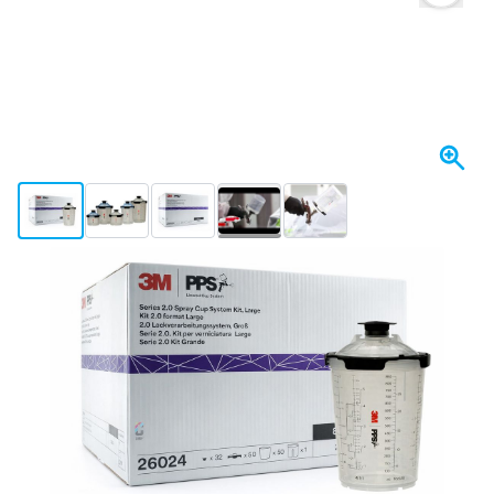
View larger image
View larger image
View larger image
View larger image
View larger image
Spedito oggi
132,
€
03
incl. IVA
Quantità
Aggiungi al Carrello
Ordina entro le 23:59,
spedito oggi
Spedizione gratuita
da 150,- €